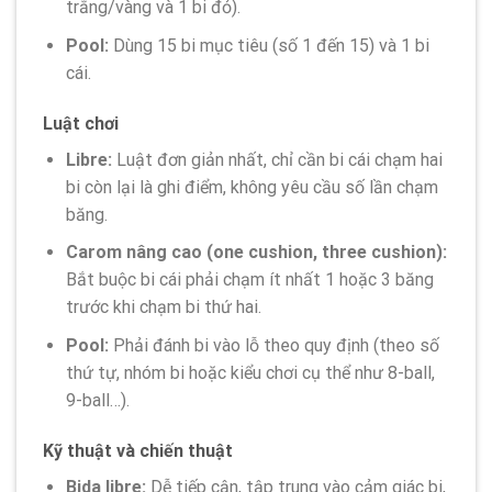
trắng/vàng và 1 bi đỏ).
Pool:
Dùng 15 bi mục tiêu (số 1 đến 15) và 1 bi
cái.
Luật chơi
Libre:
Luật đơn giản nhất, chỉ cần bi cái chạm hai
bi còn lại là ghi điểm, không yêu cầu số lần chạm
băng.
Carom nâng cao (one cushion, three cushion):
Bắt buộc bi cái phải chạm ít nhất 1 hoặc 3 băng
trước khi chạm bi thứ hai.
Pool:
Phải đánh bi vào lỗ theo quy định (theo số
thứ tự, nhóm bi hoặc kiểu chơi cụ thể như 8-ball,
9-ball…).
Kỹ thuật và chiến thuật
Bida libre:
Dễ tiếp cận, tập trung vào cảm giác bi,