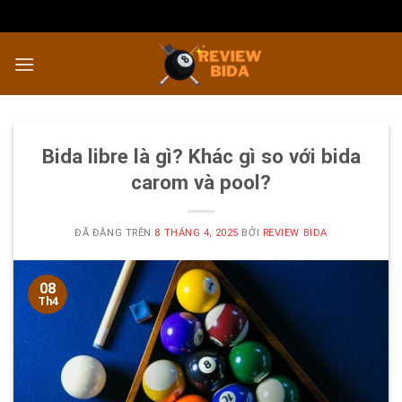
Chuyển
đến
nội
dung
Bida libre là gì? Khác gì so với bida
carom và pool?
ĐÃ ĐĂNG TRÊN
8 THÁNG 4, 2025
BỞI
REVIEW BIDA
08
Th4