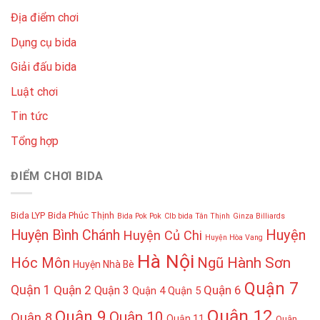
Địa điểm chơi
Dụng cụ bida
Giải đấu bida
Luật chơi
Tin tức
Tổng hợp
ĐIỂM CHƠI BIDA
Bida LYP
Bida Phúc Thịnh
Bida Pok Pok
Clb bida Tân Thịnh
Ginza Billiards
Huyện
Huyện Bình Chánh
Huyện Củ Chi
Huyện Hòa Vang
Hà Nội
Hóc Môn
Ngũ Hành Sơn
Huyện Nhà Bè
Quận 7
Quận 1
Quận 2
Quận 6
Quận 3
Quận 4
Quận 5
Quận 12
Quận 9
Quận 10
Quận 8
Quận 11
Quận