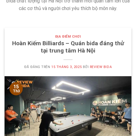
bida chất lượng tại Hà Nội trở thành mối quan tâm lớn của
các cơ thủ và người chơi yêu thích bộ môn này.
ĐỊA ĐIỂM CHƠI
Hoàn Kiếm Billiards – Quán bida đáng thử
tại trung tâm Hà Nội
ĐÃ ĐĂNG TRÊN
15 THÁNG 3, 2025
BỞI
REVIEW BIDA
15
Th3