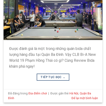
Được đánh giá là một trong những quán bida chất
lượng hàng đầu tại Quận Ba Đình. Vậy CLB Bi-A New
World 19 Phạm Hồng Thái có gì? Cùng Review Bida
khám phá ngay!
TIẾP TỤC ĐỌC
→
Đã đăng trong
Địa điểm chơi
|
Được gắn thẻ
Hà Nội
,
Quận Ba
Đình
Để lại một bình luận