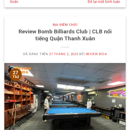
Xuân
Để lại một bình luận
ĐỊA ĐIỂM CHƠI
Review Bomb Billiards Club | CLB nổi
tiếng Quận Thanh Xuân
ĐÃ ĐĂNG TRÊN
27 THÁNG 2, 2025
BỞI
REVIEW BIDA
27
Th2