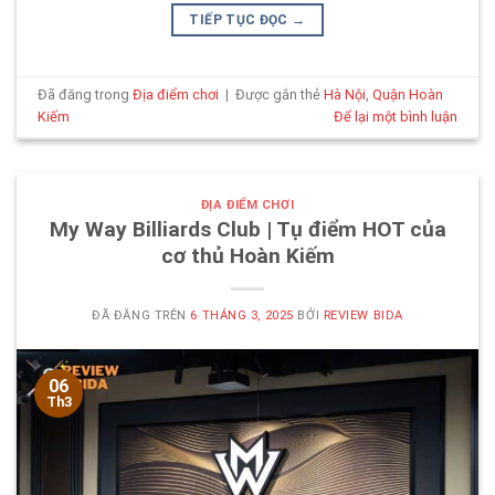
TIẾP TỤC ĐỌC
→
Đã đăng trong
Địa điểm chơi
|
Được gắn thẻ
Hà Nội
,
Quận Hoàn
Kiếm
Để lại một bình luận
ĐỊA ĐIỂM CHƠI
My Way Billiards Club | Tụ điểm HOT của
cơ thủ Hoàn Kiếm
ĐÃ ĐĂNG TRÊN
6 THÁNG 3, 2025
BỞI
REVIEW BIDA
06
Th3