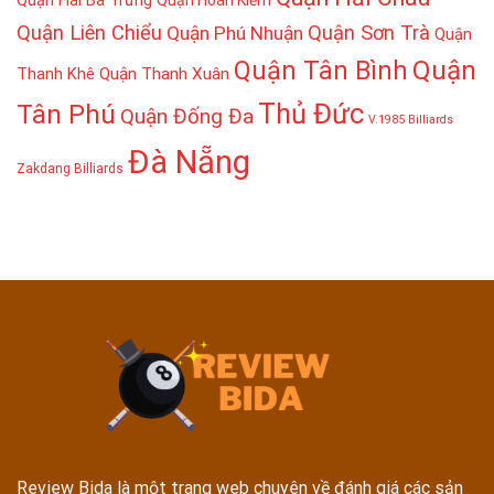
Quận Liên Chiểu
Quận Sơn Trà
Quận Phú Nhuận
Quận
Quận
Quận Tân Bình
Thanh Khê
Quận Thanh Xuân
Thủ Đức
Tân Phú
Quận Đống Đa
V.1985 Billiards
Đà Nẵng
Zakdang Billiards
Review Bida là một trang web chuyên về đánh giá các sản