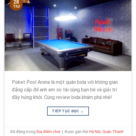
28
Th2
Poket Pool Arena là một quán bida với không gian
đẳng cấp để anh em so tài cùng bạn bè và giải trí
đầy hứng khởi. Cùng review bida khám phá nhé!
TIẾP TỤC ĐỌC
→
Đã đăng trong
Địa điểm chơi
|
Được gắn thẻ
Hà Nội
,
Quận Thanh