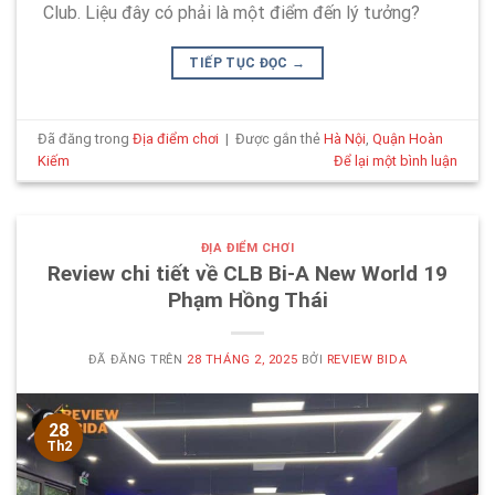
Club. Liệu đây có phải là một điểm đến lý tưởng?
TIẾP TỤC ĐỌC
→
Đã đăng trong
Địa điểm chơi
|
Được gắn thẻ
Hà Nội
,
Quận Hoàn
Kiếm
Để lại một bình luận
ĐỊA ĐIỂM CHƠI
Review chi tiết về CLB Bi-A New World 19
Phạm Hồng Thái
ĐÃ ĐĂNG TRÊN
28 THÁNG 2, 2025
BỞI
REVIEW BIDA
28
Th2