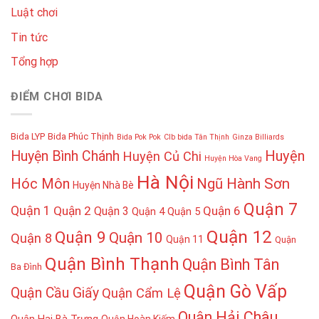
Luật chơi
Tin tức
Tổng hợp
ĐIỂM CHƠI BIDA
Bida LYP
Bida Phúc Thịnh
Bida Pok Pok
Clb bida Tân Thịnh
Ginza Billiards
Huyện
Huyện Bình Chánh
Huyện Củ Chi
Huyện Hòa Vang
Hà Nội
Hóc Môn
Ngũ Hành Sơn
Huyện Nhà Bè
Quận 7
Quận 1
Quận 2
Quận 6
Quận 3
Quận 4
Quận 5
Quận 12
Quận 9
Quận 10
Quận 8
Quận 11
Quận
Quận Bình Thạnh
Quận Bình Tân
Ba Đình
Quận Gò Vấp
Quận Cầu Giấy
Quận Cẩm Lệ
Quận Hải Châu
Quận Hai Bà Trưng
Quận Hoàn Kiếm