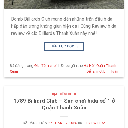
Bomb Billiards Club mang đến những trận đấu bida
hấp dẫn trong không gian hiện đại. Cùng Review bida
review về clb Billiards Thanh Xuân này nhé!
TIẾP TỤC ĐỌC
→
Đã đăng trong
Địa điểm chơi
|
Được gắn thẻ
Hà Nội
,
Quận Thanh
Xuân
Để lại một bình luận
ĐỊA ĐIỂM CHƠI
1789 Billiard Club – Sân chơi bida số 1 ở
Quận Thanh Xuân
ĐÃ ĐĂNG TRÊN
27 THÁNG 2, 2025
BỞI
REVIEW BIDA