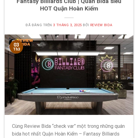
Fantasy Billiards Club | Quán Bida siêu
HOT Quận Hoàn Kiếm
ĐÃ ĐĂNG TRÊN
3 THÁNG 3, 2025
BỞI
REVIEW BIDA
03
Th3
Cùng Review Bida “check var” một trong những quán
bida hot nhất Quận Hoàn Kiếm – Fantasy Billiards