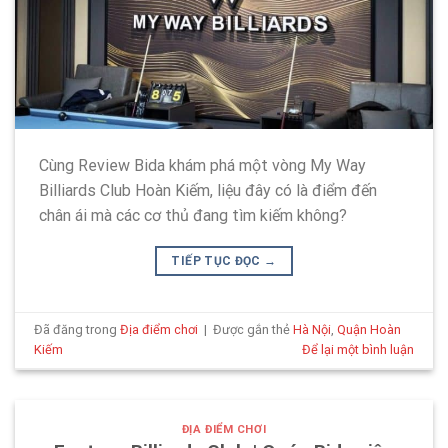
Cùng Review Bida khám phá một vòng My Way
Billiards Club Hoàn Kiếm, liệu đây có là điểm đến
chân ái mà các cơ thủ đang tìm kiếm không?
TIẾP TỤC ĐỌC
→
Đã đăng trong
Địa điểm chơi
|
Được gắn thẻ
Hà Nội
,
Quận Hoàn
Kiếm
Để lại một bình luận
ĐỊA ĐIỂM CHƠI