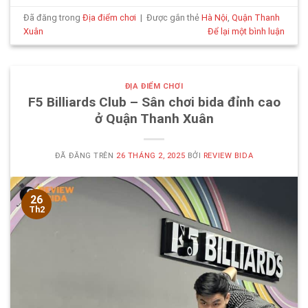
Đã đăng trong
Địa điểm chơi
|
Được gắn thẻ
Hà Nội
,
Quận Thanh
Xuân
Để lại một bình luận
ĐỊA ĐIỂM CHƠI
F5 Billiards Club – Sân chơi bida đỉnh cao
ở Quận Thanh Xuân
ĐÃ ĐĂNG TRÊN
26 THÁNG 2, 2025
BỞI
REVIEW BIDA
26
Th2