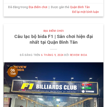
Đã đăng trong
Địa điểm chơi
|
Được gắn thẻ
Quận Bình Tân
Để lại một bình luận
ĐỊA ĐIỂM CHƠI
Câu lạc bộ bida F1 | Sân chơi hiện đại
nhất tại Quận Bình Tân
ĐÃ ĐĂNG TRÊN
6 THÁNG 9, 2024
BỞI
REVIEW BIDA
06
Th9