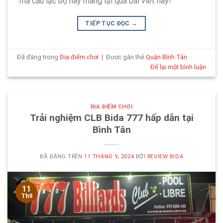
mà câu lạc bộ này mang lại qua bài viết này!
TIẾP TỤC ĐỌC
→
Đã đăng trong
Địa điểm chơi
|
Được gắn thẻ
Quận Bình Tân
Để lại một bình luận
ĐỊA ĐIỂM CHƠI
Trải nghiệm CLB Bida 777 hấp dẫn tại
Bình Tân
ĐÃ ĐĂNG TRÊN
11 THÁNG 9, 2024
BỞI
REVIEW BIDA
11
Th9