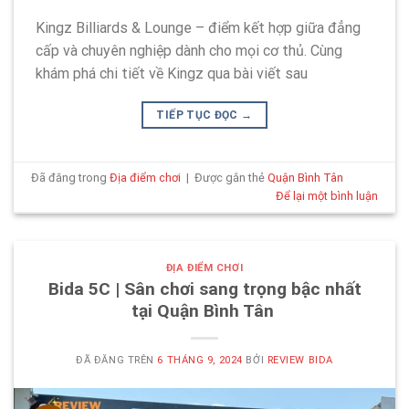
Kingz Billiards & Lounge – điểm kết hợp giữa đẳng
cấp và chuyên nghiệp dành cho mọi cơ thủ. Cùng
khám phá chi tiết về Kingz qua bài viết sau
TIẾP TỤC ĐỌC
→
Đã đăng trong
Địa điểm chơi
|
Được gắn thẻ
Quận Bình Tân
Để lại một bình luận
ĐỊA ĐIỂM CHƠI
Bida 5C | Sân chơi sang trọng bậc nhất
tại Quận Bình Tân
ĐÃ ĐĂNG TRÊN
6 THÁNG 9, 2024
BỞI
REVIEW BIDA