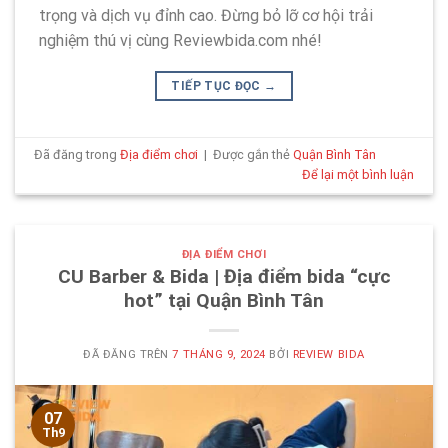
trọng và dịch vụ đỉnh cao. Đừng bỏ lỡ cơ hội trải
nghiệm thú vị cùng Reviewbida.com nhé!
TIẾP TỤC ĐỌC
→
Đã đăng trong
Địa điểm chơi
|
Được gắn thẻ
Quận Bình Tân
Để lại một bình luận
ĐỊA ĐIỂM CHƠI
CU Barber & Bida | Địa điểm bida “cực
hot” tại Quận Bình Tân
ĐÃ ĐĂNG TRÊN
7 THÁNG 9, 2024
BỞI
REVIEW BIDA
07
Th9