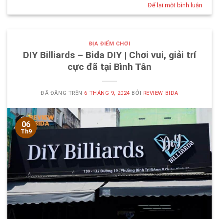
Để lại một bình luận
ĐỊA ĐIỂM CHƠI
DIY Billiards – Bida DIY | Chơi vui, giải trí
cực đã tại Bình Tân
ĐÃ ĐĂNG TRÊN
6 THÁNG 9, 2024
BỞI
REVIEW BIDA
06
Th9