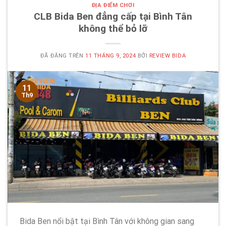
ĐỊA ĐIỂM CHƠI
CLB Bida Ben đẳng cấp tại Bình Tân
không thể bỏ lỡ
ĐÃ ĐĂNG TRÊN
11 THÁNG 9, 2024
BỞI
REVIEW BIDA
11
Th9
Bida Ben nổi bật tại Bình Tân với không gian sang