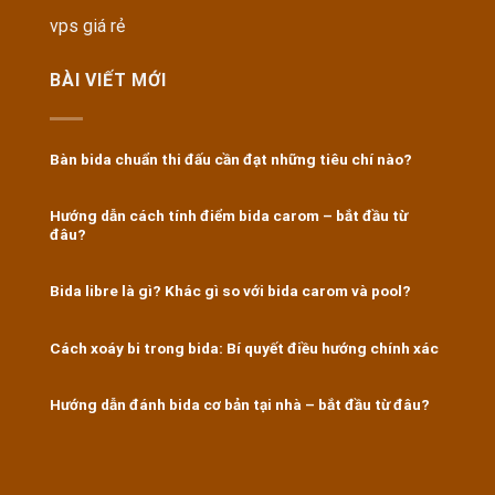
vps giá rẻ
BÀI VIẾT MỚI
Bàn bida chuẩn thi đấu cần đạt những tiêu chí nào?
Hướng dẫn cách tính điểm bida carom – bắt đầu từ
đâu?
Bida libre là gì? Khác gì so với bida carom và pool?
Cách xoáy bi trong bida: Bí quyết điều hướng chính xác
Hướng dẫn đánh bida cơ bản tại nhà – bắt đầu từ đâu?