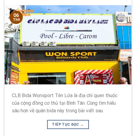
06
Th9
CLB Bida Wonsport Tên Lửa là địa chỉ quen thuộc
của cộng đồng cơ thủ tại Bình Tân. Cùng tìm hiểu
sâu hơn về quán bida này trong bài viết sau
TIẾP TỤC ĐỌC
→