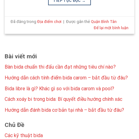
TIẾP TỤC ĐỌC
→
Đã đăng trong
Địa điểm chơi
|
Được gắn thẻ
Quận Bình Tân
Để lại một bình luận
Bài viết mới
Bàn bida chuẩn thi đấu cần đạt những tiêu chí nào?
Hướng dẫn cách tính điểm bida carom – bắt đầu từ đâu?
Bida libre là gì? Khác gì so với bida carom và pool?
Cách xoáy bi trong bida: Bí quyết điều hướng chính xác
Hướng dẫn đánh bida cơ bản tại nhà – bắt đầu từ đâu?
Chủ Đề
Các kỹ thuật bida