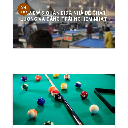
24
Th7
REVIEW 5 QUÁN BIDA NHÀ BÈ CHẤT
LƯỢNG VÀ ĐÁNG TRẢI NGHIỆM NHẤT
1 CÁC BÌNH LUẬN
XEM THÊM