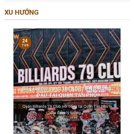
XU HƯỚNG
24
Th9
BILLIARDS 79 CLUB NỔI TIẾNG HÀNG
ĐẦU TẠI QUẬN TÂN PHÚ
Quán Billiards 79 Club nổi tiếng tại Quận Tân Phú là
địa điểm lý tưởng...
1 CÁC BÌNH LUẬN
XEM THÊM