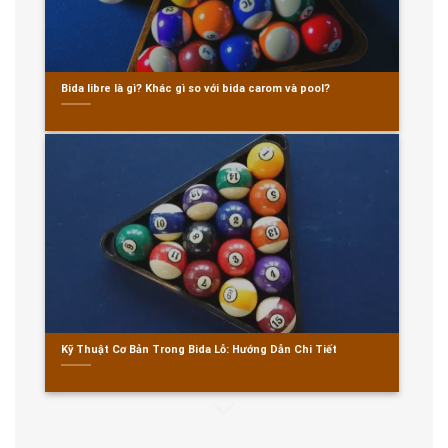
Bida libre là gì? Khác gì so với bida carom và pool?
Kỹ Thuật Cơ Bản Trong Bida Lỗ: Hướng Dẫn Chi Tiết