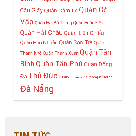
Quận Gò
Cầu Giấy
Quận Cẩm Lệ
Vấp
Quận Hai Bà Trưng
Quận Hoàn Kiếm
Quận Hải Châu
Quận Liên Chiểu
Quận Sơn Trà
Quận Phú Nhuận
Quận
Quận Tân
Thanh Khê
Quận Thanh Xuân
Quận Tân Phú
Bình
Quận Đống
Thủ Đức
Đa
Zakdang Billiards
V.1985 Billiards
Đà Nẵng
TIN TỨC