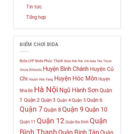
Tin tức
Tổng hợp
ĐIỂM CHƠI BIDA
Bida LYP
Bida Phúc Thịnh
Bida Pok Pok
Clb bida Tân Thịnh
Huyện Bình Chánh
Huyện Củ
Ginza Billiards
Huyện Hóc Môn
Chi
Huyện
Huyện Hòa Vang
Hà Nội
Ngũ Hành Sơn
Quận
Nhà Bè
1
Quận 2
Quận 6
Quận 3
Quận 4
Quận 5
Quận 7
Quận 9
Quận 10
Quận 8
Quận 12
Quận
Quận 11
Quận Ba Đình
Bình Thạnh
Quận Bình Tân
Quận