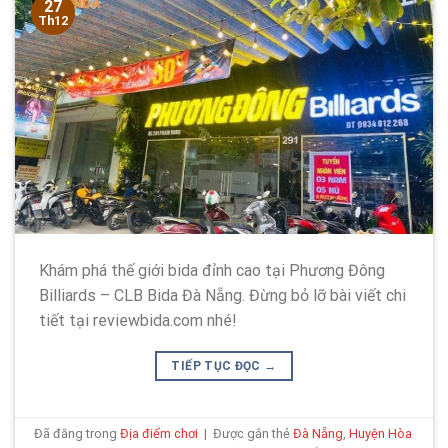
27
Th12
Khám phá thế giới bida đỉnh cao tại Phương Đông
Billiards – CLB Bida Đà Nẵng. Đừng bỏ lỡ bài viết chi
tiết tại reviewbida.com nhé!
TIẾP TỤC ĐỌC
→
Đã đăng trong
Địa điểm chơi
|
Được gắn thẻ
Đà Nẵng
,
Huyện Hòa