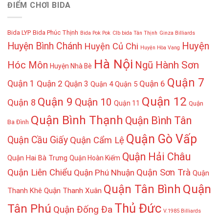
ĐIỂM CHƠI BIDA
Bida LYP
Bida Phúc Thịnh
Bida Pok Pok
Clb bida Tân Thịnh
Ginza Billiards
Huyện
Huyện Bình Chánh
Huyện Củ Chi
Huyện Hòa Vang
Hà Nội
Hóc Môn
Ngũ Hành Sơn
Huyện Nhà Bè
Quận 7
Quận 1
Quận 2
Quận 6
Quận 3
Quận 4
Quận 5
Quận 12
Quận 9
Quận 10
Quận 8
Quận 11
Quận
Quận Bình Thạnh
Quận Bình Tân
Ba Đình
Quận Gò Vấp
Quận Cầu Giấy
Quận Cẩm Lệ
Quận Hải Châu
Quận Hai Bà Trưng
Quận Hoàn Kiếm
Quận Liên Chiểu
Quận Sơn Trà
Quận Phú Nhuận
Quận
Quận
Quận Tân Bình
Thanh Khê
Quận Thanh Xuân
Thủ Đức
Tân Phú
Quận Đống Đa
V.1985 Billiards