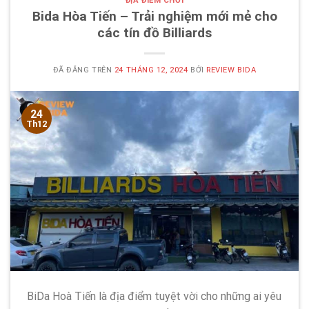
ĐỊA ĐIỂM CHƠI
Bida Hòa Tiến – Trải nghiệm mới mẻ cho
các tín đồ Billiards
ĐÃ ĐĂNG TRÊN
24 THÁNG 12, 2024
BỞI
REVIEW BIDA
24
Th12
BiDa Hoà Tiến là địa điểm tuyệt vời cho những ai yêu