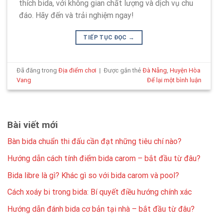
thích bida, với không gian chất lượng và dịch vụ chu
đáo. Hãy đến và trải nghiệm ngay!
TIẾP TỤC ĐỌC
→
Đã đăng trong
Địa điểm chơi
|
Được gắn thẻ
Đà Nẵng
,
Huyện Hòa
Vang
Để lại một bình luận
Bài viết mới
Bàn bida chuẩn thi đấu cần đạt những tiêu chí nào?
Hướng dẫn cách tính điểm bida carom – bắt đầu từ đâu?
Bida libre là gì? Khác gì so với bida carom và pool?
Cách xoáy bi trong bida: Bí quyết điều hướng chính xác
Hướng dẫn đánh bida cơ bản tại nhà – bắt đầu từ đâu?