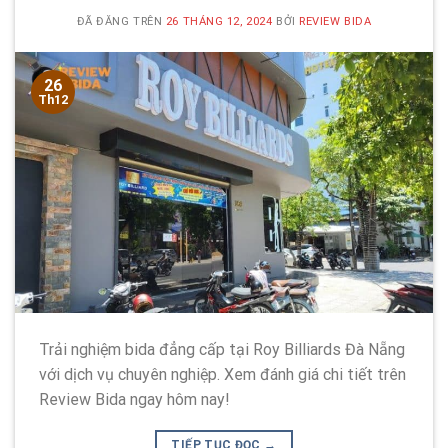
ĐÃ ĐĂNG TRÊN
26 THÁNG 12, 2024
BỞI
REVIEW BIDA
26
Th12
Trải nghiệm bida đẳng cấp tại Roy Billiards Đà Nẵng
với dịch vụ chuyên nghiệp. Xem đánh giá chi tiết trên
Review Bida ngay hôm nay!
TIẾP TỤC ĐỌC
→