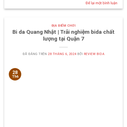
Để lại một bình luận
ĐỊA ĐIỂM CHƠI
Bi da Quang Nhật | Trải nghiệm bida chất
lượng tại Quận 7
ĐÃ ĐĂNG TRÊN
28 THÁNG 6, 2024
BỞI
REVIEW BIDA
28
Th6