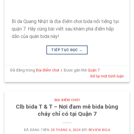
Bi da Quang Nhật là địa điểm chơi bida nổi tiếng tại
quận 7. Hãy cùng bài viết sau khám phá điểm hấp
dẫn của quán bida này!
TIẾP TỤC ĐỌC
→
Đã đăng trong
Địa điểm chơi
|
Được gắn thẻ
Quận 7
Để lại một bình luận
ĐỊA ĐIỂM CHƠI
Clb bida T & T – Nơi đam mê bida bùng
cháy chỉ có tại Quận 7
ĐÃ ĐĂNG TRÊN
28 THÁNG 6, 2024
BỞI
REVIEW BIDA