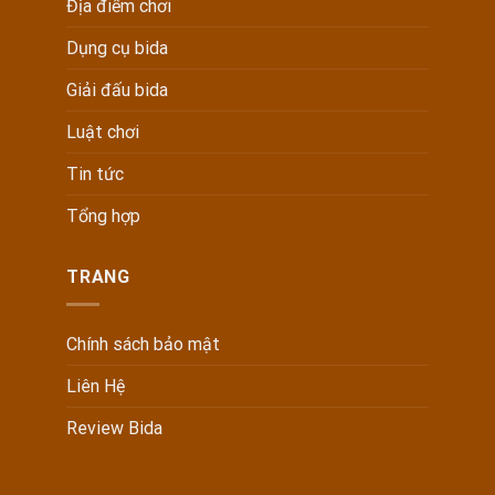
Địa điểm chơi
Dụng cụ bida
Giải đấu bida
Luật chơi
Tin tức
Tổng hợp
TRANG
Chính sách bảo mật
Liên Hệ
Review Bida