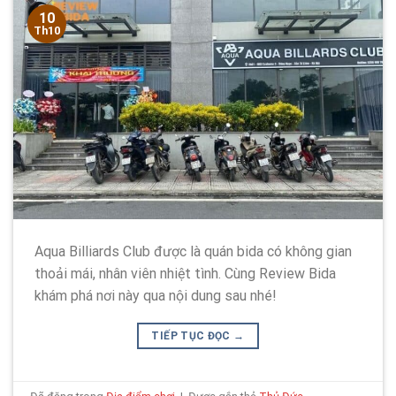
10
Th10
Aqua Billiards Club được là quán bida có không gian
thoải mái, nhân viên nhiệt tình. Cùng Review Bida
khám phá nơi này qua nội dung sau nhé!
TIẾP TỤC ĐỌC
→