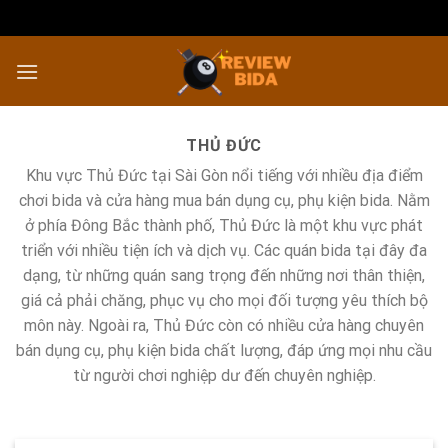
Chuyển
đến
nội
dung
THỦ ĐỨC
Khu vực Thủ Đức tại Sài Gòn nổi tiếng với nhiều địa điểm
chơi bida và cửa hàng mua bán dụng cụ, phụ kiện bida. Nằm
ở phía Đông Bắc thành phố, Thủ Đức là một khu vực phát
triển với nhiều tiện ích và dịch vụ. Các quán bida tại đây đa
dạng, từ những quán sang trọng đến những nơi thân thiện,
giá cả phải chăng, phục vụ cho mọi đối tượng yêu thích bộ
môn này. Ngoài ra, Thủ Đức còn có nhiều cửa hàng chuyên
bán dụng cụ, phụ kiện bida chất lượng, đáp ứng mọi nhu cầu
từ người chơi nghiệp dư đến chuyên nghiệp.