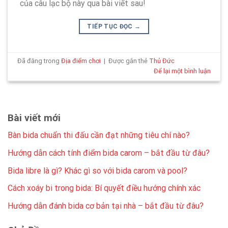
của câu lạc bộ này qua bài viết sau!
TIẾP TỤC ĐỌC
→
Đã đăng trong
Địa điểm chơi
|
Được gắn thẻ
Thủ Đức
Để lại một bình luận
Bài viết mới
Bàn bida chuẩn thi đấu cần đạt những tiêu chí nào?
Hướng dẫn cách tính điểm bida carom – bắt đầu từ đâu?
Bida libre là gì? Khác gì so với bida carom và pool?
Cách xoáy bi trong bida: Bí quyết điều hướng chính xác
Hướng dẫn đánh bida cơ bản tại nhà – bắt đầu từ đâu?