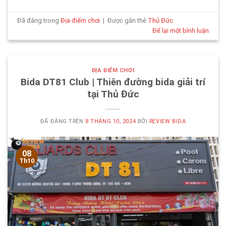
Đã đăng trong
Địa điểm chơi
|
Được gắn thẻ
Thủ Đức
Để lại một bình luận
ĐỊA ĐIỂM CHƠI
Bida DT81 Club | Thiên đường bida giải trí
tại Thủ Đức
ĐÃ ĐĂNG TRÊN
8 THÁNG 10, 2024
BỞI
REVIEW BIDA
08
Th10