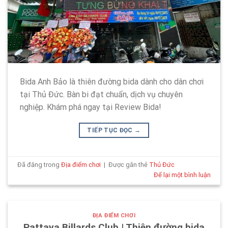
Bida Anh Bảo là thiên đường bida dành cho dân chơi
tại Thủ Đức. Bàn bi đạt chuẩn, dịch vụ chuyên
nghiệp. Khám phá ngay tại Review Bida!
TIẾP TỤC ĐỌC
→
Đã đăng trong
Địa điểm chơi
|
Được gắn thẻ
Thủ Đức
Để lại một bình luận
ĐỊA ĐIỂM CHƠI
Pattaya Billards Club | Thiên đường bida