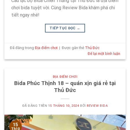
Câu lạc bộ Bida Chiến Thắng tại Thủ Đức là địa điểm
chơi bida tuyệt vời. Cùng Review Bida khám phá chi
tiết ngay nhé!
TIẾP TỤC ĐỌC
→
Đã đăng trong
Địa điểm chơi
|
Được gắn thẻ
Thủ Đức
Để lại một bình luận
ĐỊA ĐIỂM CHƠI
Bida Phúc Thịnh 18 – quán xịn giá rẻ tại
Thủ Đức
ĐÃ ĐĂNG TRÊN
15 THÁNG 10, 2024
BỞI
REVIEW BIDA
15
Th10