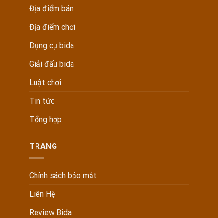
Địa điểm bán
Địa điểm chơi
Dụng cụ bida
Giải đấu bida
Luật chơi
Tin tức
Tổng hợp
TRANG
Chính sách bảo mật
Liên Hệ
Review Bida