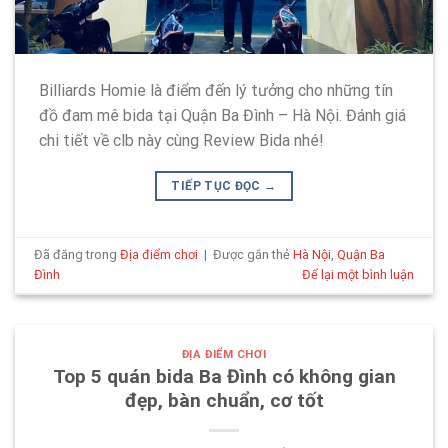
Billiards Homie là điểm đến lý tưởng cho những tín
đồ đam mê bida tại Quận Ba Đình – Hà Nội. Đánh giá
chi tiết về clb này cùng Review Bida nhé!
TIẾP TỤC ĐỌC
→
Đã đăng trong
Địa điểm chơi
|
Được gắn thẻ
Hà Nội
,
Quận Ba
Đình
Để lại một bình luận
ĐỊA ĐIỂM CHƠI
Top 5 quán bida Ba Đình có không gian
đẹp, bàn chuẩn, cơ tốt