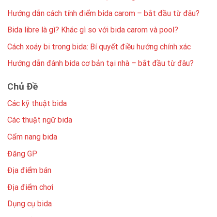
Hướng dẫn cách tính điểm bida carom – bắt đầu từ đâu?
Bida libre là gì? Khác gì so với bida carom và pool?
Cách xoáy bi trong bida: Bí quyết điều hướng chính xác
Hướng dẫn đánh bida cơ bản tại nhà – bắt đầu từ đâu?
Chủ Đề
Các kỹ thuật bida
Các thuật ngữ bida
Cẩm nang bida
Đăng GP
Địa điểm bán
Địa điểm chơi
Dụng cụ bida