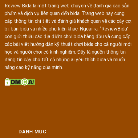
Review Bida là một trang web chuyên về đánh giá các sản
phẩm và dịch vụ liên quan đến bida. Trang web này cung
cấp thông tin chi tiết và đánh giá khách quan về các cây cơ,
bi, bàn bida và nhiều phụ kiện khác. Ngoài ra, “ReviewBida”
còn giới thiệu các địa điểm chơi bida hàng đầu và cung cấp
các bài viết hướng dẫn kỹ thuật chơi bida cho cả người mới
học và người chơi có kinh nghiệm. Đây là nguồn thông tin
đáng tin cậy cho tất cả những ai yêu thích bida và muốn
nâng cao kỹ năng của mình.
DANH MỤC