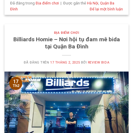
Đã đăng trong
Địa điểm chơi
|
Được gắn thẻ
Hà Nội
,
Quận Ba
Đình
Để lại một bình luận
ĐỊA ĐIỂM CHƠI
Billiards Homie – Nơi hội tụ đam mê bida
tại Quận Ba Đình
ĐÃ ĐĂNG TRÊN
17 THÁNG 2, 2025
BỞI
REVIEW BIDA
17
Th2