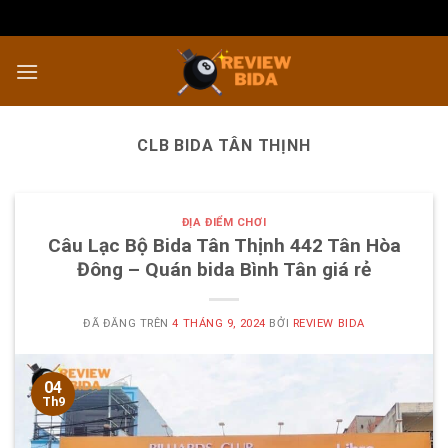
Chuyển
đến
nội
dung
CLB BIDA TÂN THỊNH
ĐỊA ĐIỂM CHƠI
Câu Lạc Bộ Bida Tân Thịnh 442 Tân Hòa
Đông – Quán bida Bình Tân giá rẻ
ĐÃ ĐĂNG TRÊN
4 THÁNG 9, 2024
BỞI
REVIEW BIDA
04
Th9