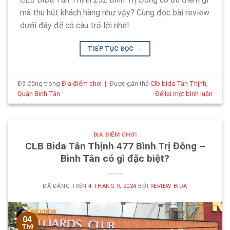
mà thu hút khách hàng như vậy? Cùng đọc bài review
dưới đây để có câu trả lời nhé!
TIẾP TỤC ĐỌC
→
Đã đăng trong
Địa điểm chơi
|
Được gắn thẻ
Clb bida Tân Thịnh
,
Quận Bình Tân
Để lại một bình luận
ĐỊA ĐIỂM CHƠI
CLB Bida Tân Thịnh 477 Bình Trị Đông –
Bình Tân có gì đặc biệt?
ĐÃ ĐĂNG TRÊN
4 THÁNG 9, 2024
BỞI
REVIEW BIDA
04
Th9