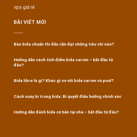
vps giá rẻ
BÀI VIẾT MỚI
Bàn bida chuẩn thi đấu cần đạt những tiêu chí nào?
Hướng dẫn cách tính điểm bida carom – bắt đầu từ
đâu?
Bida libre là gì? Khác gì so với bida carom và pool?
Cách xoáy bi trong bida: Bí quyết điều hướng chính xác
Hướng dẫn đánh bida cơ bản tại nhà – bắt đầu từ đâu?