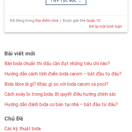
TIẾP TỤC ĐỌC
→
Đã đăng trong
Địa điểm chơi
|
Được gắn thẻ
Quận 10
Để lại một bình luận
Bài viết mới
Bàn bida chuẩn thi đấu cần đạt những tiêu chí nào?
Hướng dẫn cách tính điểm bida carom – bắt đầu từ đâu?
Bida libre là gì? Khác gì so với bida carom và pool?
Cách xoáy bi trong bida: Bí quyết điều hướng chính xác
Hướng dẫn đánh bida cơ bản tại nhà – bắt đầu từ đâu?
Chủ Đề
Các kỹ thuật bida