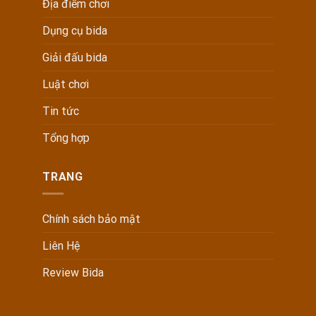
Địa điểm chơi
Dụng cụ bida
Giải đấu bida
Luật chơi
Tin tức
Tổng hợp
TRANG
Chính sách bảo mật
Liên Hệ
Review Bida