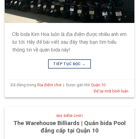
Clb bida Kim Hoa luôn là địa điểm được nhiều anh em
lui tới. Hãy để bài viết sau đây thay bạn tìm hiểu
thông tin về quán bida này!
TIẾP TỤC ĐỌC
→
Đã đăng trong
Địa điểm chơi
|
Được gắn thẻ
Quận 10
Để lại một bình luận
ĐỊA ĐIỂM CHƠI
The Warehouse Billiards | Quán bida Pool
đẳng cấp tại Quận 10