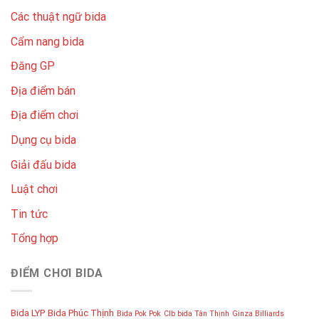
Các thuật ngữ bida
Cẩm nang bida
Đăng GP
Địa điểm bán
Địa điểm chơi
Dụng cụ bida
Giải đấu bida
Luật chơi
Tin tức
Tổng hợp
ĐIỂM CHƠI BIDA
Bida LYP
Bida Phúc Thịnh
Bida Pok Pok
Clb bida Tân Thịnh
Ginza Billiards