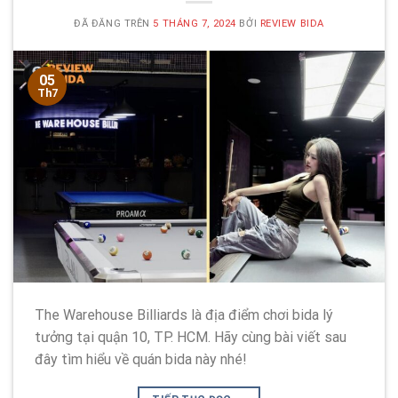
ĐÃ ĐĂNG TRÊN
5 THÁNG 7, 2024
BỞI
REVIEW BIDA
05
Th7
The Warehouse Billiards là địa điểm chơi bida lý
tưởng tại quận 10, TP. HCM. Hãy cùng bài viết sau
đây tìm hiểu về quán bida này nhé!