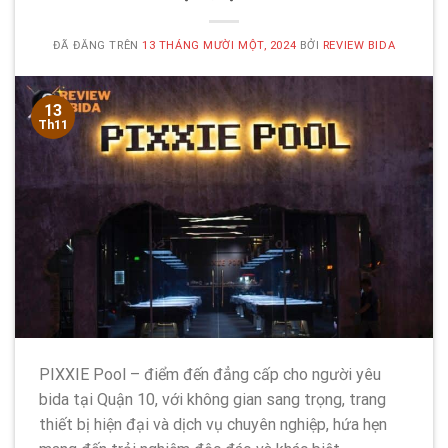
ĐÃ ĐĂNG TRÊN
13 THÁNG MƯỜI MỘT, 2024
BỞI
REVIEW BIDA
13
Th11
PIXXIE Pool – điểm đến đẳng cấp cho người yêu
bida tại Quận 10, với không gian sang trọng, trang
thiết bị hiện đại và dịch vụ chuyên nghiệp, hứa hẹn