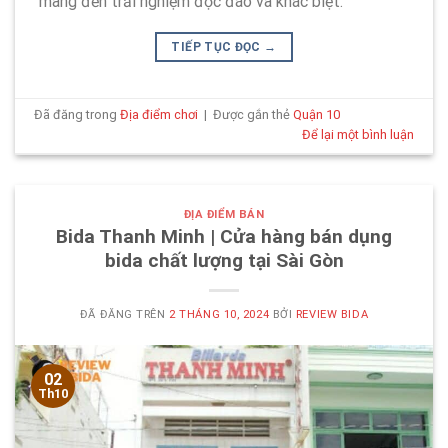
mang đến trải nghiệm độc đáo và khác biệt.
TIẾP TỤC ĐỌC
→
Đã đăng trong
Địa điểm chơi
|
Được gắn thẻ
Quận 10
Để lại một bình luận
ĐỊA ĐIỂM BÁN
Bida Thanh Minh | Cửa hàng bán dụng
bida chất lượng tại Sài Gòn
ĐÃ ĐĂNG TRÊN
2 THÁNG 10, 2024
BỞI
REVIEW BIDA
02
Th10