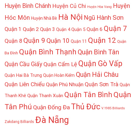
Huyện
Huyện Bình Chánh
Huyện Củ Chi
Huyện Hòa Vang
Hà Nội
Hóc Môn
Ngũ Hành Sơn
Huyện Nhà Bè
Quận 7
Quận 1
Quận 2
Quận 6
Quận 3
Quận 4
Quận 5
Quận 12
Quận 9
Quận 10
Quận 8
Quận 11
Quận
Quận Bình Thạnh
Quận Bình Tân
Ba Đình
Quận Gò Vấp
Quận Cầu Giấy
Quận Cẩm Lệ
Quận Hải Châu
Quận Hai Bà Trưng
Quận Hoàn Kiếm
Quận Liên Chiểu
Quận Sơn Trà
Quận Phú Nhuận
Quận
Quận
Quận Tân Bình
Thanh Khê
Quận Thanh Xuân
Thủ Đức
Tân Phú
Quận Đống Đa
V.1985 Billiards
Đà Nẵng
Zakdang Billiards