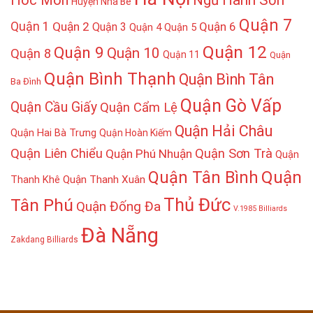
Huyện Nhà Bè
Quận 7
Quận 1
Quận 2
Quận 6
Quận 3
Quận 4
Quận 5
Quận 12
Quận 9
Quận 10
Quận 8
Quận 11
Quận
Quận Bình Thạnh
Quận Bình Tân
Ba Đình
Quận Gò Vấp
Quận Cầu Giấy
Quận Cẩm Lệ
Quận Hải Châu
Quận Hai Bà Trưng
Quận Hoàn Kiếm
Quận Liên Chiểu
Quận Sơn Trà
Quận Phú Nhuận
Quận
Quận
Quận Tân Bình
Thanh Khê
Quận Thanh Xuân
Thủ Đức
Tân Phú
Quận Đống Đa
V.1985 Billiards
Đà Nẵng
Zakdang Billiards