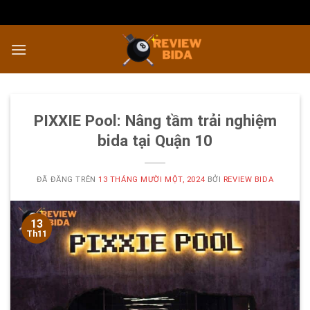
Chuyển
đến
nội
dung
PIXXIE Pool: Nâng tầm trải nghiệm
bida tại Quận 10
ĐÃ ĐĂNG TRÊN
13 THÁNG MƯỜI MỘT, 2024
BỞI
REVIEW BIDA
13
Th11