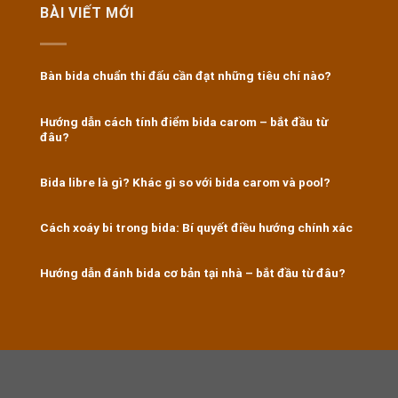
BÀI VIẾT MỚI
Bàn bida chuẩn thi đấu cần đạt những tiêu chí nào?
Hướng dẫn cách tính điểm bida carom – bắt đầu từ
đâu?
Bida libre là gì? Khác gì so với bida carom và pool?
Cách xoáy bi trong bida: Bí quyết điều hướng chính xác
Hướng dẫn đánh bida cơ bản tại nhà – bắt đầu từ đâu?
https://8kbet.travel/
|
u888
|
ok365
|
Nhà cái Kubet
|
https://f168.ing/
|
888B
|
https://shbetb0.com/
|
okvip
|
trường