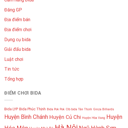
Đăng GP
Địa điểm bán
Địa điểm chơi
Dụng cụ bida
Giải đấu bida
Luật chơi
Tin tức
Tổng hợp
ĐIỂM CHƠI BIDA
Bida LYP
Bida Phúc Thịnh
Bida Pok Pok
Clb bida Tân Thịnh
Ginza Billiards
Huyện
Huyện Bình Chánh
Huyện Củ Chi
Huyện Hòa Vang
Hà Nội
Hóc Môn
Ngũ Hành Sơn