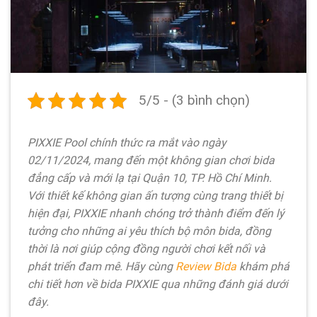
5/5 - (3 bình chọn)
PIXXIE Pool chính thức ra mắt vào ngày
02/11/2024, mang đến một không gian chơi bida
đẳng cấp và mới lạ tại Quận 10, TP. Hồ Chí Minh.
Với thiết kế không gian ấn tượng cùng trang thiết bị
hiện đại, PIXXIE nhanh chóng trở thành điểm đến lý
tưởng cho những ai yêu thích bộ môn bida, đồng
thời là nơi giúp cộng đồng người chơi kết nối và
phát triển đam mê. Hãy cùng
Review Bida
khám phá
chi tiết hơn về bida PIXXIE qua những đánh giá dưới
đây.