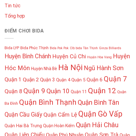
Tin tức
Tổng hợp
ĐIỂM CHƠI BIDA
Bida LYP
Bida Phúc Thịnh
Bida Pok Pok
Clb bida Tân Thịnh
Ginza Billiards
Huyện
Huyện Bình Chánh
Huyện Củ Chi
Huyện Hòa Vang
Hà Nội
Hóc Môn
Ngũ Hành Sơn
Huyện Nhà Bè
Quận 7
Quận 1
Quận 2
Quận 6
Quận 3
Quận 4
Quận 5
Quận 12
Quận 9
Quận 10
Quận 8
Quận 11
Quận
Quận Bình Thạnh
Quận Bình Tân
Ba Đình
Quận Gò Vấp
Quận Cầu Giấy
Quận Cẩm Lệ
Quận Hải Châu
Quận Hai Bà Trưng
Quận Hoàn Kiếm
Quận Liên Chiểu
Quận Sơn Trà
Quận Phú Nhuận
Quận