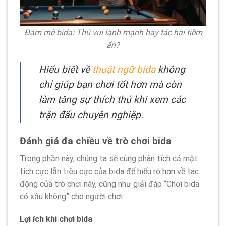
Đam mê bida: Thú vui lành mạnh hay tác hại tiềm
ẩn?
Hiểu biết về
thuật ngữ bida
không
chỉ giúp bạn chơi tốt hơn mà còn
làm tăng sự thích thú khi xem các
trận đấu chuyên nghiệp.
Đánh giá đa chiều về trò chơi bida
Trong phần này, chúng ta sẽ cùng phân tích cả mặt
tích cực lẫn tiêu cực của bida để hiểu rõ hơn về tác
động của trò chơi này, cũng như giải đáp “Chơi bida
có xấu không” cho người chơi:
Lợi ích khi chơi bida