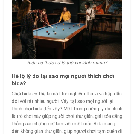
Bida có thực sự là thú vui lành mạnh?
Hé lộ lý do tại sao mọi người thích chơi
bida?
Chơi bida có thể là một trải nghiệm thú vị và hấp dẫn
đối với rất nhiều người. Vậy tại sao mọi người lại
thích chơi bida đến vậy? Một trong những lý do chính
là trò chơi này giúp người chơi thư giãn, giải tỏa căng
thẳng sau những giờ làm việc mệt mỏi. Bida mang
đến không gian thư giãn, giúp người chơi tạm quên đi