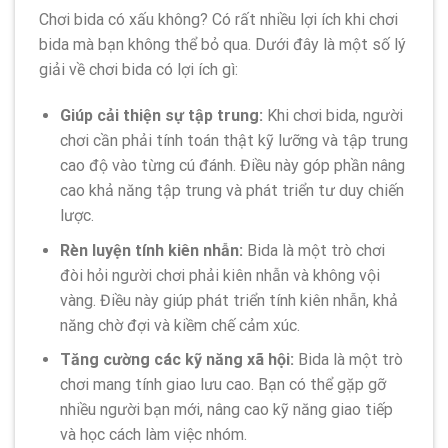
Chơi bida có xấu không? Có rất nhiều lợi ích khi chơi
bida mà bạn không thể bỏ qua. Dưới đây là một số lý
giải về chơi bida có lợi ích gì:
Giúp cải thiện sự tập trung:
Khi chơi bida, người
chơi cần phải tính toán thật kỹ lưỡng và tập trung
cao độ vào từng cú đánh. Điều này góp phần nâng
cao khả năng tập trung và phát triển tư duy chiến
lược.
Rèn luyện tính kiên nhẫn:
Bida là một trò chơi
đòi hỏi người chơi phải kiên nhẫn và không vội
vàng. Điều này giúp phát triển tính kiên nhẫn, khả
năng chờ đợi và kiềm chế cảm xúc.
Tăng cường các kỹ năng xã hội:
Bida là một trò
chơi mang tính giao lưu cao. Bạn có thể gặp gỡ
nhiều người bạn mới, nâng cao kỹ năng giao tiếp
và học cách làm việc nhóm.