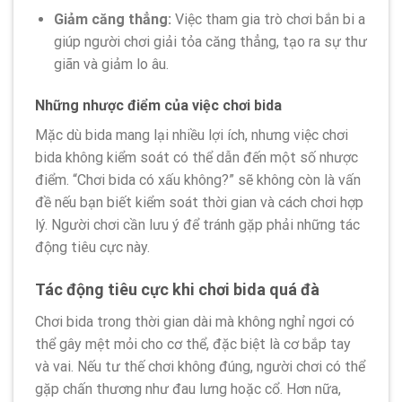
Giảm căng thẳng:
Việc tham gia trò chơi bắn bi a
giúp người chơi giải tỏa căng thẳng, tạo ra sự thư
giãn và giảm lo âu.
Những nhược điểm của việc chơi bida
Mặc dù bida mang lại nhiều lợi ích, nhưng việc chơi
bida không kiểm soát có thể dẫn đến một số nhược
điểm. “Chơi bida có xấu không?” sẽ không còn là vấn
đề nếu bạn biết kiểm soát thời gian và cách chơi hợp
lý. Người chơi cần lưu ý để tránh gặp phải những tác
động tiêu cực này.
Tác động tiêu cực khi chơi bida quá đà
Chơi bida trong thời gian dài mà không nghỉ ngơi có
thể gây mệt mỏi cho cơ thể, đặc biệt là cơ bắp tay
và vai. Nếu tư thế chơi không đúng, người chơi có thể
gặp chấn thương như đau lưng hoặc cổ. Hơn nữa,