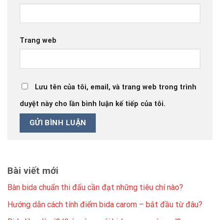
Trang web
Lưu tên của tôi, email, và trang web trong trình
duyệt này cho lần bình luận kế tiếp của tôi.
Bài viết mới
Bàn bida chuẩn thi đấu cần đạt những tiêu chí nào?
Hướng dẫn cách tính điểm bida carom – bắt đầu từ đâu?