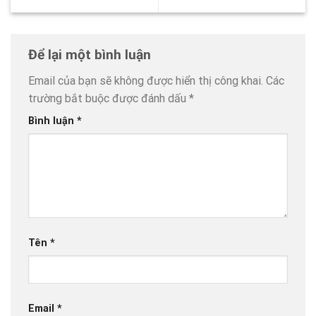
Để lại một bình luận
Email của bạn sẽ không được hiển thị công khai.
Các
trường bắt buộc được đánh dấu
*
Bình luận
*
Tên
*
Email
*