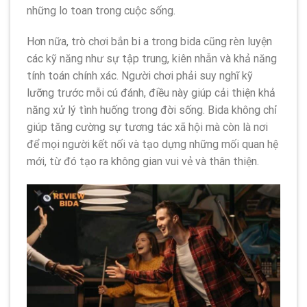
những lo toan trong cuộc sống.
Hơn nữa, trò chơi bắn bi a trong bida cũng rèn luyện
các kỹ năng như sự tập trung, kiên nhẫn và khả năng
tính toán chính xác. Người chơi phải suy nghĩ kỹ
lưỡng trước mỗi cú đánh, điều này giúp cải thiện khả
năng xử lý tình huống trong đời sống. Bida không chỉ
giúp tăng cường sự tương tác xã hội mà còn là nơi
để mọi người kết nối và tạo dựng những mối quan hệ
mới, từ đó tạo ra không gian vui vẻ và thân thiện.