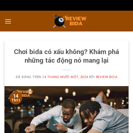
Chuyển
đến
nội
dung
Chơi bida có xấu không? Khám phá
những tác động nó mang lại
ĐÃ ĐĂNG TRÊN
14 THÁNG MƯỜI MỘT, 2024
BỞI
REVIEW BIDA
14
Th11