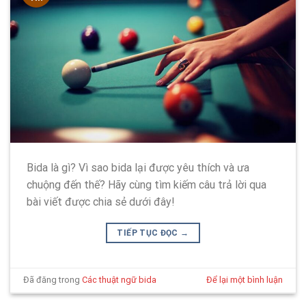
Bida là gì? Vì sao bida lại được yêu thích và ưa
chuộng đến thế? Hãy cùng tìm kiếm câu trả lời qua
bài viết được chia sẻ dưới đây!
TIẾP TỤC ĐỌC
→
Đã đăng trong
Các thuật ngữ bida
Để lại một bình luận