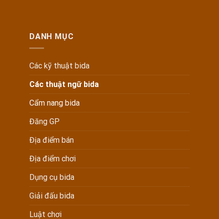
DANH MỤC
Các kỹ thuật bida
Các thuật ngữ bida
Cẩm nang bida
Đăng GP
Địa điểm bán
Địa điểm chơi
Dụng cụ bida
Giải đấu bida
Luật chơi