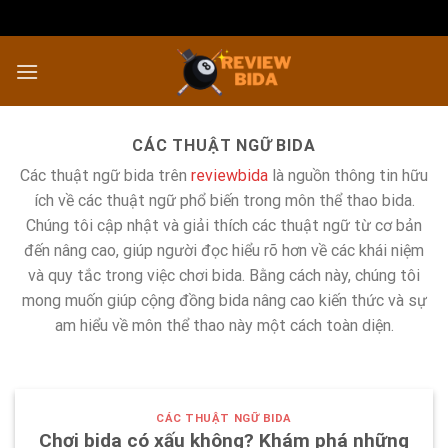
Chuyển
đến
nội
dung
CÁC THUẬT NGỮ BIDA
Các thuật ngữ bida trên
reviewbida
là nguồn thông tin hữu
ích về các thuật ngữ phổ biến trong môn thể thao bida.
Chúng tôi cập nhật và giải thích các thuật ngữ từ cơ bản
đến nâng cao, giúp người đọc hiểu rõ hơn về các khái niệm
và quy tắc trong việc chơi bida. Bằng cách này, chúng tôi
mong muốn giúp cộng đồng bida nâng cao kiến thức và sự
am hiểu về môn thể thao này một cách toàn diện.
CÁC THUẬT NGỮ BIDA
Chơi bida có xấu không? Khám phá những