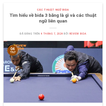
CÁC THUẬT NGỮ BIDA
Tìm hiểu về bida 3 băng là gì và các thuật
ngữ liên quan
ĐÃ ĐĂNG TRÊN
4 THÁNG 7, 2024
BỞI
REVIEW BIDA
04
Th7