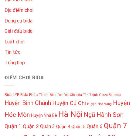
Địa điểm chơi
Dụng cụ bida
Giải đấu bida
Luật chơi
Tin tức
Tổng hợp
ĐIỂM CHƠI BIDA
Bida LYP
Bida Phúc Thịnh
Bida Pok Pok
Clb bida Tân Thịnh
Ginza Billiards
Huyện
Huyện Bình Chánh
Huyện Củ Chi
Huyện Hòa Vang
Hà Nội
Hóc Môn
Ngũ Hành Sơn
Huyện Nhà Bè
Quận 7
Quận 1
Quận 2
Quận 6
Quận 3
Quận 4
Quận 5