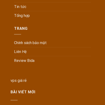
Tin tức
Tổng hợp
TRANG
Chính sách bảo mật
Liên Hệ
Review Bida
vps giá rẻ
BÀI VIẾT MỚI