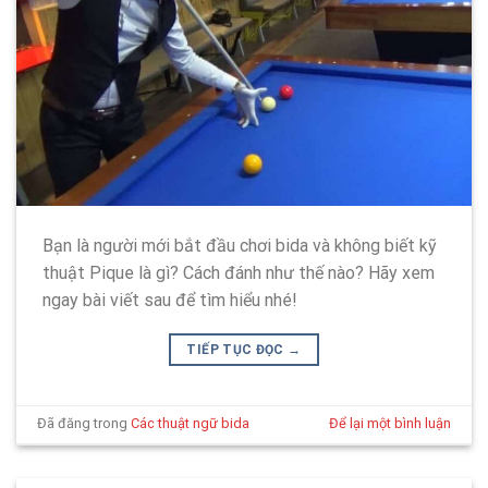
Bạn là người mới bắt đầu chơi bida và không biết kỹ
thuật Pique là gì? Cách đánh như thế nào? Hãy xem
ngay bài viết sau để tìm hiểu nhé!
TIẾP TỤC ĐỌC
→
Đã đăng trong
Các thuật ngữ bida
Để lại một bình luận