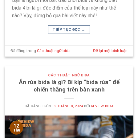
Bạn là người mới bắt đầu chơi bida và không biết
bida 4 bi là gì, đặc điểm của thể loại này như thế
nào? Vậy, đừng bỏ qua bài viết này nhé!
TIẾP TỤC ĐỌC
→
Đã đăng trong
Các thuật ngữ bida
Để lại một bình luận
CÁC THUẬT NGỮ BIDA
Ăn rùa bida là gì? Bí kíp “bida rùa” để
chiến thắng trên bàn xanh
ĐÃ ĐĂNG TRÊN
12 THÁNG 8, 2024
BỞI
REVIEW BIDA
12
Th8