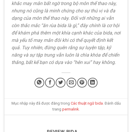
khắc may mắn bất ngờ trong bộ môn thể thao này,
nhưng nó cũng là minh chứng cho sự thú vị và đa
dạng của môn thể thao này. Đối với những ai vẫn
còn thắc mắc “ăn rùa bida là gì,” đây chính là cơ hội
để khám phá thêm một khía cạnh khác của bida, nơi
mà yếu tố may mắn đôi khi có thể quyết định kết
quả. Tuy nhiên, đừng quên rằng sự luyện tập, kỹ
năng và sự tập trung vẫn luôn là chìa khóa để chiến
thắng, bất kể bạn có dựa vào “hên xui” hay không.
Mục nhập này đã được đăng trong
Các thuật ngữ bida
. Đánh dấu
trang
permalink
.
REVIEW BIDA