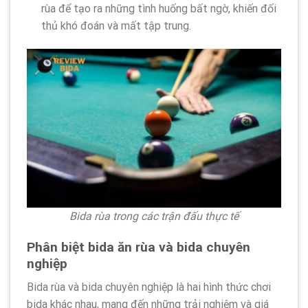
rùa để tạo ra những tình huống bất ngờ, khiến đối
thủ khó đoán và mất tập trung.
Bida rùa trong các trận đấu thực tế
Phân biệt bida ăn rùa và bida chuyên
nghiệp
Bida rùa và bida chuyên nghiệp là hai hình thức chơi
bida khác nhau, mang đến những trải nghiệm và giá