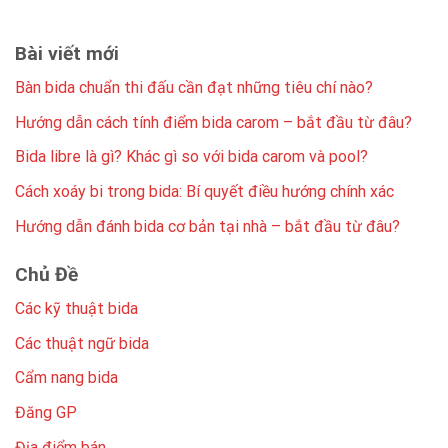
Bài viết mới
Bàn bida chuẩn thi đấu cần đạt những tiêu chí nào?
Hướng dẫn cách tính điểm bida carom – bắt đầu từ đâu?
Bida libre là gì? Khác gì so với bida carom và pool?
Cách xoáy bi trong bida: Bí quyết điều hướng chính xác
Hướng dẫn đánh bida cơ bản tại nhà – bắt đầu từ đâu?
Chủ Đề
Các kỹ thuật bida
Các thuật ngữ bida
Cẩm nang bida
Đăng GP
Địa điểm bán