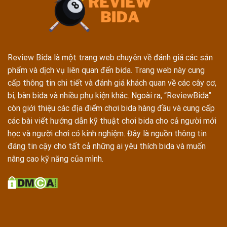
Review Bida là một trang web chuyên về đánh giá các sản
phẩm và dịch vụ liên quan đến bida. Trang web này cung
cấp thông tin chi tiết và đánh giá khách quan về các cây cơ,
bi, bàn bida và nhiều phụ kiện khác. Ngoài ra, “ReviewBida”
còn giới thiệu các địa điểm chơi bida hàng đầu và cung cấp
các bài viết hướng dẫn kỹ thuật chơi bida cho cả người mới
học và người chơi có kinh nghiệm. Đây là nguồn thông tin
đáng tin cậy cho tất cả những ai yêu thích bida và muốn
nâng cao kỹ năng của mình.