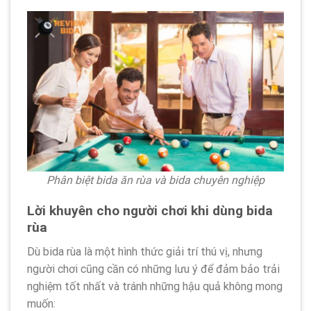
Phân biệt bida ăn rùa và bida chuyên nghiệp
Lời khuyên cho người chơi khi dùng bida
rùa
Dù bida rùa là một hình thức giải trí thú vị, nhưng
người chơi cũng cần có những lưu ý để đảm bảo trải
nghiệm tốt nhất và tránh những hậu quả không mong
muốn: