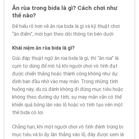
Ăn rùa trong bida là gì? Cách chơi như
thế nào?
Để hiểu rõ hơn về ăn rùa bida là gì và kỹ thuật chơi
“ăn điểm”, mời bạn theo dõi thông tin bên dưới:
Khái niệm ăn rùa bida là gì?
Giải đáp thuật ngữ ăn rùa bida là gì, thì “ăn rùa” là
cụm từ dùng để mô tả khi người chơi vô tình đạt
được chiến thắng hoặc thành công không như dự
định ban đầu nhờ vào may mắn. Trong những tình
huống này, dù cú đánh không đi đúng mục tiêu hoặc
không theo đường dự tính, sự may mắn vẫn có thể
khiến quả bóng lăn vào lỗ hoặc vô tình tạo nên một
thế bida có lợi.
Chẳng hạn, khi một người chơi vô tình đánh trúng bi
mục tiêu và bi ấy lăn thẳng vào lỗ, đây được xem là