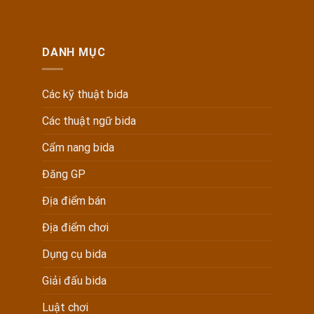
DANH MỤC
Các kỹ thuật bida
Các thuật ngữ bida
Cẩm nang bida
Đăng GP
Địa điểm bán
Địa điểm chơi
Dụng cụ bida
Giải đấu bida
Luật chơi