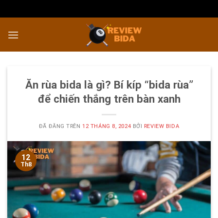
Chuyển
đến
nội
dung
Ăn rùa bida là gì? Bí kíp “bida rùa”
để chiến thắng trên bàn xanh
ĐÃ ĐĂNG TRÊN
12 THÁNG 8, 2024
BỞI
REVIEW BIDA
12
Th8