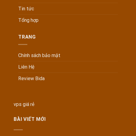
Tin tức
Tổng hợp
TRANG
Chính sách bảo mật
Liên Hệ
Review Bida
vps giá rẻ
BÀI VIẾT MỚI