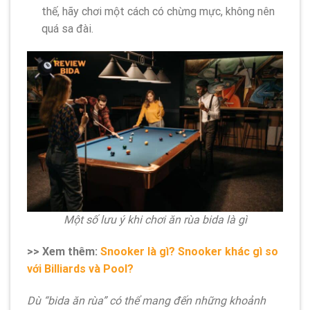
thế, hãy chơi một cách có chừng mực, không nên
quá sa đài.
Một số lưu ý khi chơi ăn rùa bida là gì
>> Xem thêm:
Snooker là gì? Snooker khác gì so
với Billiards và Pool?
Dù “bida ăn rùa” có thể mang đến những khoảnh