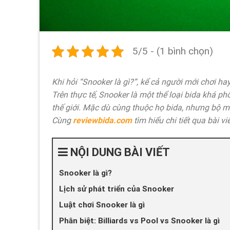
5/5 - (1 bình chọn)
Khi hỏi “Snooker là gì?”, kể cả người mới chơi hay
Trên thực tế, Snooker là một thể loại bida khá p
thế giới. Mặc dù cùng thuộc họ bida, nhưng bộ mô
Cùng
reviewbida.com
tìm hiểu chi tiết qua bài vi
NỘI DUNG BÀI VIẾT
Snooker là gì?
Lịch sử phát triển của Snooker
Luật chơi Snooker là gì
Phân biệt: Billiards vs Pool vs Snooker là gì