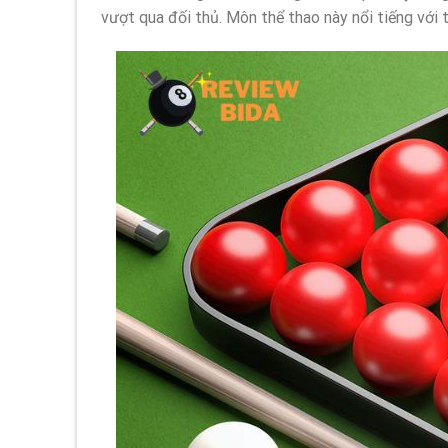
vượt qua đối thủ. Môn thể thao này nổi tiếng với 