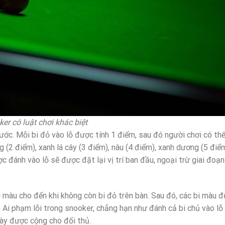
er có luật chơi khác biệt
ước. Mỗi bi đỏ vào lỗ được tính 1 điểm, sau đó người chơi có th
 (2 điểm), xanh lá cây (3 điểm), nâu (4 điểm), xanh dương (5 điểm
c đánh vào lỗ sẽ được đặt lại vị trí ban đầu, ngoại trừ giai đoạn
bi màu cho đến khi không còn bi đỏ trên bàn. Sau đó, các bi màu 
 Ai phạm lỗi trong snooker, chẳng hạn như đánh cả bi chủ vào lỗ
này được cộng cho đối thủ.