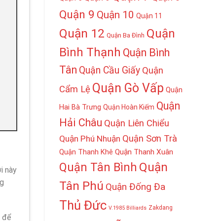
Quận 9
Quận 10
Quận 11
Quận 12
Quận
Quận Ba Đình
Bình Thạnh
Quận Bình
Tân
Quận Cầu Giấy
Quận
Quận Gò Vấp
Cẩm Lệ
Quận
Quận
Hai Bà Trưng
Quận Hoàn Kiếm
Hải Châu
Quận Liên Chiểu
Quận Sơn Trà
Quận Phú Nhuận
Quận Thanh Khê
Quận Thanh Xuân
Quận
Quận Tân Bình
i này
ng
Tân Phú
Quận Đống Đa
Thủ Đức
Zakdang
V.1985 Billiards
c để