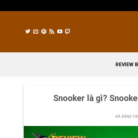
Chuyển
đến
nội
dung
REVIEW B
Snooker là gì? Snooker
ĐÃ ĐĂNG T