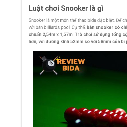
Luật chơi Snooker là gì
Snooker là một môn thể thao bida đặc biệt. Để chơ
với bàn billiards pool. Cụ thể,
bàn snooker có chi
chuẩn 2,54m x 1,57m
.
Trò chơi sử dụng tổng cộn
hơn, với đường kính 52mm so với 58mm của bi 