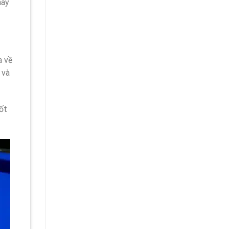
hay
a về
 và
tốt