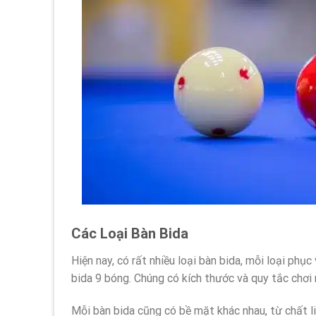
Các Loại Bàn Bida
Hiện nay, có rất nhiều loại bàn bida, mỗi loại phụ
bida 9 bóng. Chúng có kích thước và quy tắc chơi 
Mỗi bàn bida cũng có bề mặt khác nhau, từ chất l