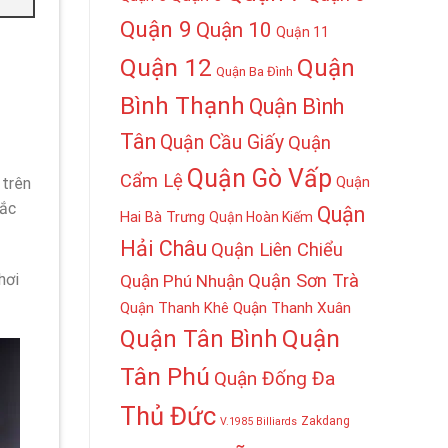
Quận 9
Quận 10
Quận 11
Quận 12
Quận
Quận Ba Đình
Bình Thạnh
Quận Bình
Tân
Quận Cầu Giấy
Quận
Quận Gò Vấp
Cẩm Lệ
Quận
 trên
tắc
Quận
Hai Bà Trưng
Quận Hoàn Kiếm
Hải Châu
Quận Liên Chiểu
hơi
Quận Sơn Trà
Quận Phú Nhuận
Quận Thanh Khê
Quận Thanh Xuân
Quận
Quận Tân Bình
Tân Phú
Quận Đống Đa
Thủ Đức
Zakdang
V.1985 Billiards