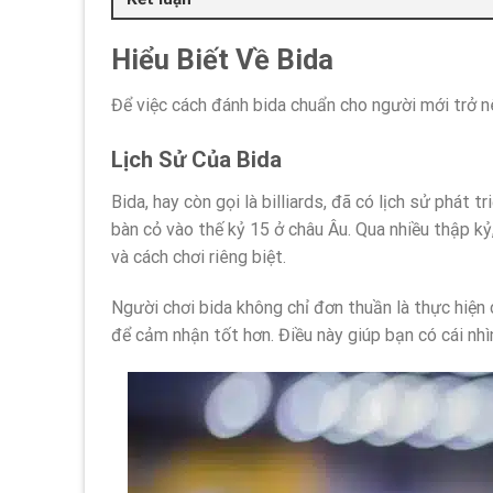
Hiểu Biết Về Bida
Để việc cách đánh bida chuẩn cho người mới trở n
Lịch Sử Của Bida
Bida, hay còn gọi là billiards, đã có lịch sử phát 
bàn cỏ vào thế kỷ 15 ở châu Âu. Qua nhiều thập kỷ,
và cách chơi riêng biệt.
Người chơi bida không chỉ đơn thuần là thực hiện 
để cảm nhận tốt hơn. Điều này giúp bạn có cái nh