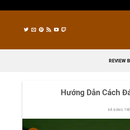
Chuyển
đến
nội
dung
REVIEW B
Hướng Dẫn Cách Đá
ĐÃ ĐĂNG TR