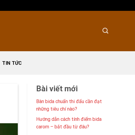
TIN TỨC
Bài viết mới
Bàn bida chuẩn thi đấu cần đạt
những tiêu chí nào?
Hướng dẫn cách tính điểm bida
carom – bắt đầu từ đâu?