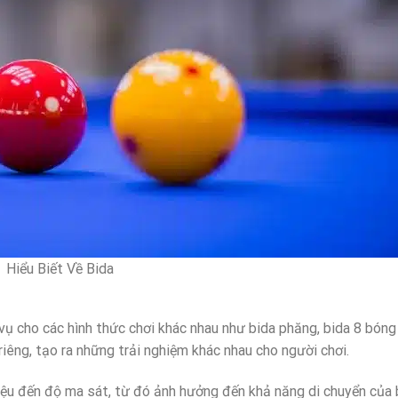
Hiểu Biết Về Bida
c vụ cho các hình thức chơi khác nhau như bida phăng, bida 8 bóng
riêng, tạo ra những trải nghiệm khác nhau cho người chơi.
iệu đến độ ma sát, từ đó ảnh hưởng đến khả năng di chuyển của 