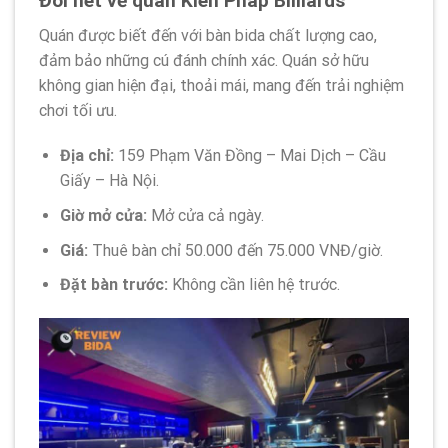
Đôi nét về quán Kiên Pháp Billiards
Quán được biết đến với bàn bida chất lượng cao,
đảm bảo những cú đánh chính xác. Quán sở hữu
không gian hiện đại, thoải mái, mang đến trải nghiệm
chơi tối ưu.
Địa chỉ:
159 Phạm Văn Đồng – Mai Dịch – Cầu
Giấy – Hà Nội.
Giờ mở cửa:
Mở cửa cả ngày.
Giá:
Thuê bàn chỉ 50.000 đến 75.000 VNĐ/giờ.
Đặt bàn trước:
Không cần liên hệ trước.