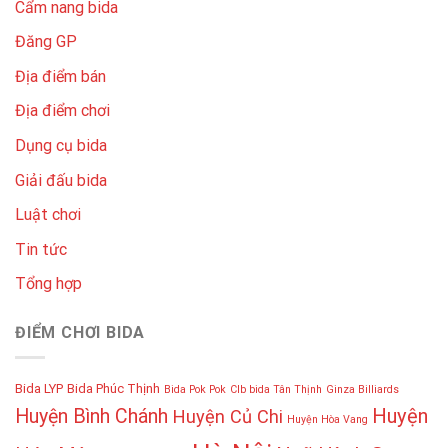
Cẩm nang bida
Đăng GP
Địa điểm bán
Địa điểm chơi
Dụng cụ bida
Giải đấu bida
Luật chơi
Tin tức
Tổng hợp
ĐIỂM CHƠI BIDA
Bida LYP
Bida Phúc Thịnh
Bida Pok Pok
Clb bida Tân Thịnh
Ginza Billiards
Huyện
Huyện Bình Chánh
Huyện Củ Chi
Huyện Hòa Vang