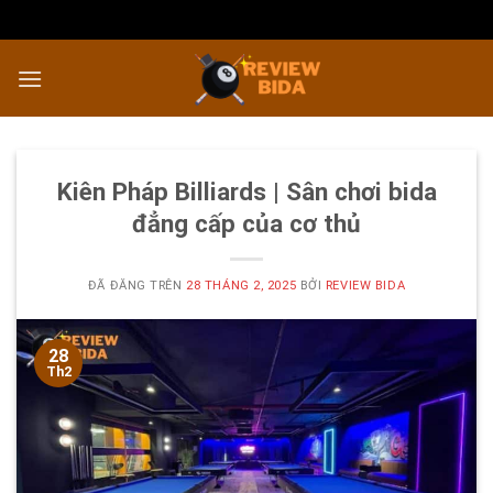
Chuyển
đến
nội
dung
Kiên Pháp Billiards | Sân chơi bida
đẳng cấp của cơ thủ
ĐÃ ĐĂNG TRÊN
28 THÁNG 2, 2025
BỞI
REVIEW BIDA
28
Th2