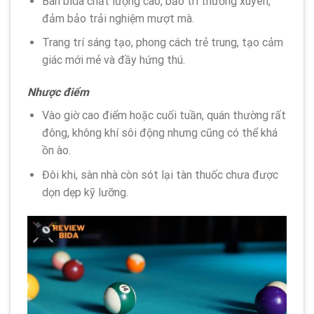
Bàn bida chất lượng cao, bảo trì thường xuyên,
đảm bảo trải nghiệm mượt mà.
Trang trí sáng tạo, phong cách trẻ trung, tạo cảm
giác mới mẻ và đầy hứng thú.
Nhược điểm
Vào giờ cao điểm hoặc cuối tuần, quán thường rất
đông, không khí sôi động nhưng cũng có thể khá
ồn ào.
Đôi khi, sàn nhà còn sót lại tàn thuốc chưa được
dọn dẹp kỹ lưỡng.