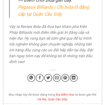
>> Điểm chơi bida gần đây:
Pegasus Billiards | Clb bida lỗ đẳng
cấp tại Quận Cầu Giấy
Vậy là Review Bida đã đưa bạn khám phá Kiên
Pháp Billiards một điểm đến giải trí đẳng cấp và
hiện đại. Hy vọng bạn sẽ sớm ghé qua để tự mình
trải nghiệm không gian chuyên nghiệp, những tiện
ích hàng đầu cùng các ưu đãi hấp dẫn tại đây. Đặt
bàn ngay hôm nay để không bỏ lỡ những trận đấu
đỉnh cao!
Mục nhập này đã được đăng trong
Địa điểm chơi
và được gắn thẻ
Hà Nội
,
Quận Cầu Giấy
.