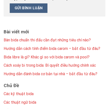
Bài viết mới
Bàn bida chuẩn thi đấu cần đạt những tiêu chí nào?
Hướng dẫn cách tính điểm bida carom – bắt đầu từ đâu?
Bida libre là gì? Khác gì so với bida carom và pool?
Cách xoáy bi trong bida: Bí quyết điều hướng chính xác
Hướng dẫn đánh bida cơ bản tại nhà – bắt đầu từ đâu?
Chủ Đề
Các kỹ thuật bida
Các thuật ngữ bida