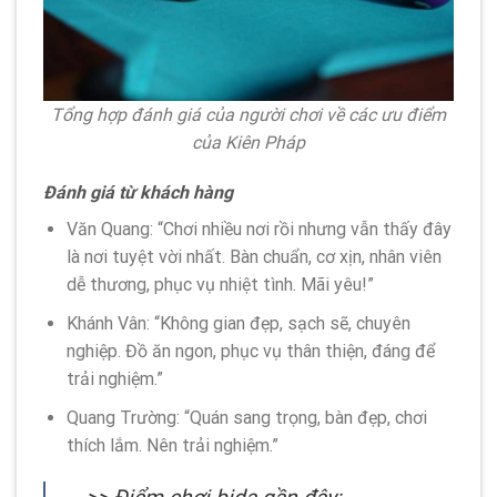
Tổng hợp đánh giá của người chơi về các ưu điểm
của Kiên Pháp
Đánh giá từ khách hàng
Văn Quang: “Chơi nhiều nơi rồi nhưng vẫn thấy đây
là nơi tuyệt vời nhất. Bàn chuẩn, cơ xịn, nhân viên
dễ thương, phục vụ nhiệt tình. Mãi yêu!”
Khánh Vân: “Không gian đẹp, sạch sẽ, chuyên
nghiệp. Đồ ăn ngon, phục vụ thân thiện, đáng để
trải nghiệm.”
Quang Trường: “Quán sang trọng, bàn đẹp, chơi
thích lắm. Nên trải nghiệm.”