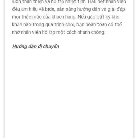
luôn thân thiện và hỗ trợ nhiệt tình. Hầu hết nhân viên
đều am hiểu về bida, sẵn sàng hướng dẫn và giải đáp
mọi thắc mắc của khách hàng. Nếu gặp bất kỳ khó
khăn nào trong quá trình chơi, bạn hoàn toàn có thể
nhờ nhân viên hỗ trợ một cách nhanh chóng.
Hướng dẫn di chuyển