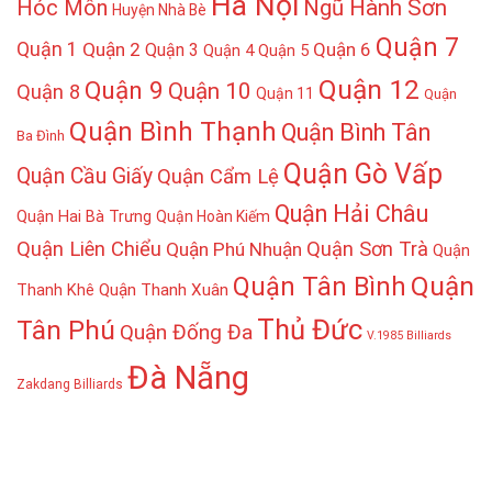
Hà Nội
Hóc Môn
Ngũ Hành Sơn
Huyện Nhà Bè
Quận 7
Quận 1
Quận 2
Quận 6
Quận 3
Quận 4
Quận 5
Quận 12
Quận 9
Quận 10
Quận 8
Quận 11
Quận
Quận Bình Thạnh
Quận Bình Tân
Ba Đình
Quận Gò Vấp
Quận Cầu Giấy
Quận Cẩm Lệ
Quận Hải Châu
Quận Hai Bà Trưng
Quận Hoàn Kiếm
Quận Liên Chiểu
Quận Sơn Trà
Quận Phú Nhuận
Quận
Quận
Quận Tân Bình
Thanh Khê
Quận Thanh Xuân
Thủ Đức
Tân Phú
Quận Đống Đa
V.1985 Billiards
Đà Nẵng
Zakdang Billiards