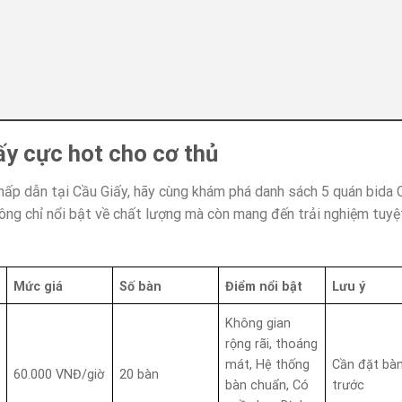
ấy cực hot cho cơ thủ
hấp dẫn tại Cầu Giấy, hãy cùng khám phá danh sách 5 quán bida 
ông chỉ nổi bật về chất lượng mà còn mang đến trải nghiệm tuyệ
Mức giá
Số bàn
Điểm nổi bật
Lưu ý
Không gian
rộng rãi, thoáng
mát, Hệ thống
Cần đặt bà
60.000 VNĐ/giờ
20 bàn
bàn chuẩn, Có
trước