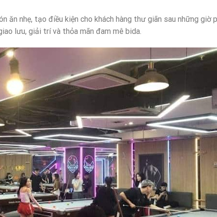
n ăn nhẹ, tạo điều kiện cho khách hàng thư giãn sau những giờ 
iao lưu, giải trí và thỏa mãn đam mê bida.