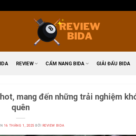
IDA
REVIEW
CẨM NANG BIDA
GIẢI ĐẤU BIDA
 hot, mang đến những trải nghiệm kh
quên
ÊN
16 THÁNG 1, 2025
BỞI
REVIEW BIDA