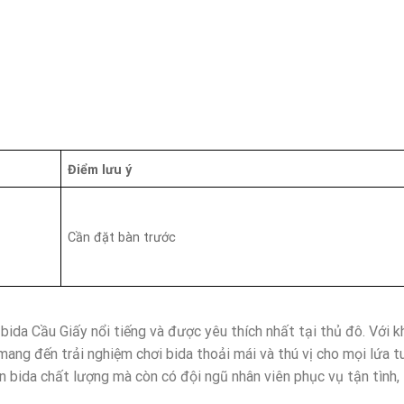
Điểm lưu ý
Cần đặt bàn trước
 bida Cầu Giấy nổi tiếng và được yêu thích nhất tại thủ đô. Với 
 mang đến trải nghiệm chơi bida thoải mái và thú vị cho mọi lứa tu
bàn bida chất lượng mà còn có đội ngũ nhân viên phục vụ tận tình,