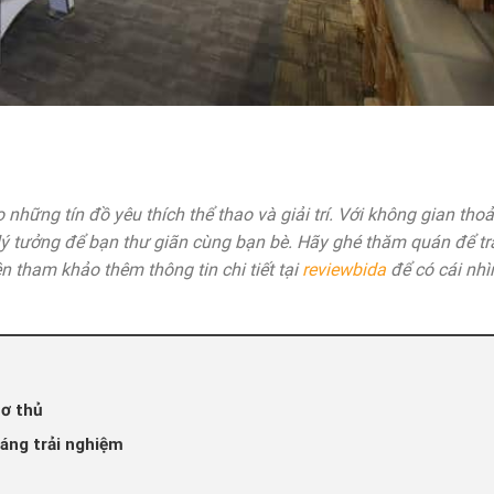
những tín đồ yêu thích thể thao và giải trí. Với không gian thoả
lý tưởng để bạn thư giãn cùng bạn bè. Hãy ghé thăm quán để tr
 tham khảo thêm thông tin chi tiết tại
reviewbida
để có cái nhì
cơ thủ
đáng trải nghiệm