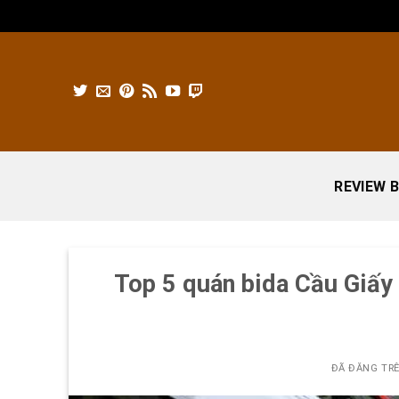
Chuyển
đến
nội
dung
REVIEW B
Top 5 quán bida Cầu Giấy
ĐÃ ĐĂNG TR