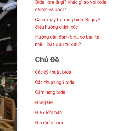
Bida libre là gì? Khác gì so với bida
carom và pool?
Cách xoáy bi trong bida: Bí quyết
điều hướng chính xác
Hướng dẫn đánh bida cơ bản tại
nhà – bắt đầu từ đâu?
Chủ Đề
Các kỹ thuật bida
Các thuật ngữ bida
Cẩm nang bida
Đăng GP
Địa điểm bán
Địa điểm chơi