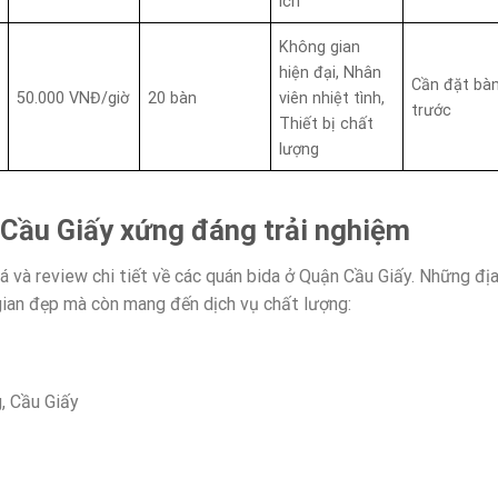
ích
Không gian
hiện đại, Nhân
Cần đặt bà
50.000 VNĐ/giờ
20 bàn
viên nhiệt tình,
trước
Thiết bị chất
lượng
a Cầu Giấy xứng đáng trải nghiệm
á và review chi tiết về các quán bida ở Quận Cầu Giấy. Những đị
gian đẹp mà còn mang đến dịch vụ chất lượng:
g, Cầu Giấy