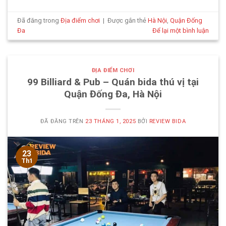
Đã đăng trong
Địa điểm chơi
|
Được gắn thẻ
Hà Nội
,
Quận Đống
Đa
Để lại một bình luận
ĐỊA ĐIỂM CHƠI
99 Billiard & Pub – Quán bida thú vị tại
Quận Đống Đa, Hà Nội
ĐÃ ĐĂNG TRÊN
23 THÁNG 1, 2025
BỞI
REVIEW BIDA
23
Th1