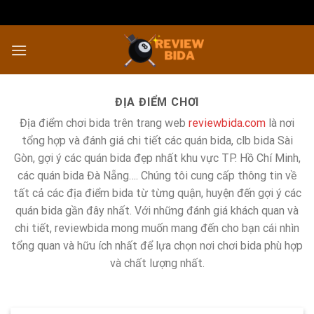
Chuyển
đến
nội
dung
ĐỊA ĐIỂM CHƠI
Địa điểm chơi bida trên trang web
reviewbida.com
là nơi
tổng hợp và đánh giá chi tiết các quán bida, clb bida Sài
Gòn, gợi ý các quán bida đẹp nhất khu vực TP. Hồ Chí Minh,
các quán bida Đà Nẵng…. Chúng tôi cung cấp thông tin về
tất cả các địa điểm bida từ từng quận, huyện đến gợi ý các
quán bida gần đây nhất. Với những đánh giá khách quan và
chi tiết, reviewbida mong muốn mang đến cho bạn cái nhìn
tổng quan và hữu ích nhất để lựa chọn nơi chơi bida phù hợp
và chất lượng nhất.