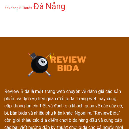
Đà Nẵng
Zakdang Billiards
Review Bida là một trang web chuyên về đánh giá các sản
phẩm và dịch vụ liên quan đến bida. Trang web này cung
cấp thông tin chi tiết và đánh giá khách quan về các cây cơ,
bi, bàn bida và nhiều phụ kiện khác. Ngoài ra, “ReviewBida”
còn giới thiệu các địa điểm chơi bida hàng đầu và cung cấp
các bài viết hướng dẫn kỹ thuật chơi bida cho cả người mới