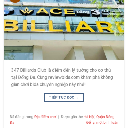
347 Billiards Club là điểm đến lý tưởng cho cơ thủ
tại Đống Đa. Cùng reviewbida.com khám phá không
gian chơi bida chuyên nghiệp này nhé!
TIẾP TỤC ĐỌC
→
Đã đăng trong
Địa điểm chơi
|
Được gắn thẻ
Hà Nội
,
Quận Đống
Đa
Để lại một bình luận