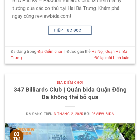
Bi A Phú Kỳ – Passion Billiards club là điểm hẹn lý
tưởng của các cơ thủ tại Hai Bà Trưng. Khám phá
ngay cùng reviewbida.com!
TIẾP TỤC ĐỌC
→
Đã đăng trong
Địa điểm chơi
|
Được gắn thẻ
Hà Nội
,
Quận Hai Bà
Trưng
Để lại một bình luận
ĐỊA ĐIỂM CHƠI
347 Billiards Club | Quán bida Quận Đống
Đa không thể bỏ qua
ĐÃ ĐĂNG TRÊN
3 THÁNG 2, 2025
BỞI
REVIEW BIDA
03
Th2