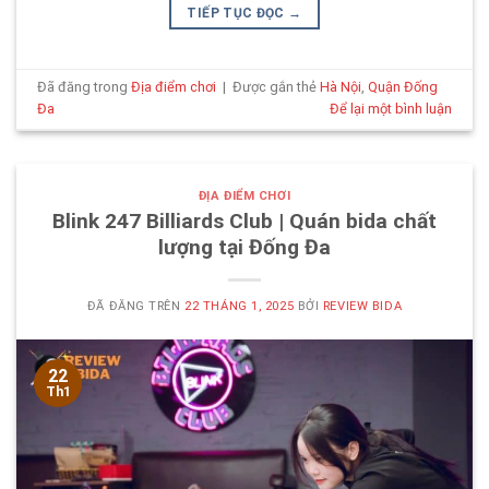
TIẾP TỤC ĐỌC
→
Đã đăng trong
Địa điểm chơi
|
Được gắn thẻ
Hà Nội
,
Quận Đống
Đa
Để lại một bình luận
ĐỊA ĐIỂM CHƠI
Blink 247 Billiards Club | Quán bida chất
lượng tại Đống Đa
ĐÃ ĐĂNG TRÊN
22 THÁNG 1, 2025
BỞI
REVIEW BIDA
22
Th1