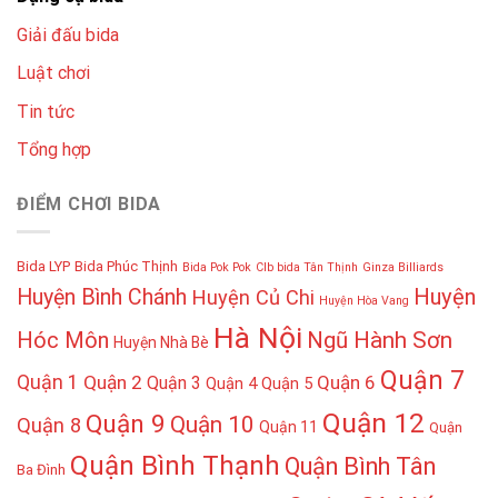
Giải đấu bida
Luật chơi
Tin tức
Tổng hợp
ĐIỂM CHƠI BIDA
Bida LYP
Bida Phúc Thịnh
Bida Pok Pok
Clb bida Tân Thịnh
Ginza Billiards
Huyện
Huyện Bình Chánh
Huyện Củ Chi
Huyện Hòa Vang
Hà Nội
Hóc Môn
Ngũ Hành Sơn
Huyện Nhà Bè
Quận 7
Quận 1
Quận 2
Quận 6
Quận 3
Quận 4
Quận 5
Quận 12
Quận 9
Quận 10
Quận 8
Quận 11
Quận
Quận Bình Thạnh
Quận Bình Tân
Ba Đình