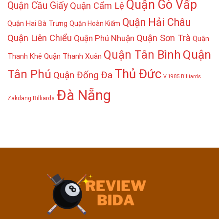
Quận Gò Vấp
Quận Cầu Giấy
Quận Cẩm Lệ
Quận Hải Châu
Quận Hai Bà Trưng
Quận Hoàn Kiếm
Quận Liên Chiểu
Quận Sơn Trà
Quận Phú Nhuận
Quận
Quận
Quận Tân Bình
Thanh Khê
Quận Thanh Xuân
Thủ Đức
Tân Phú
Quận Đống Đa
V.1985 Billiards
Đà Nẵng
Zakdang Billiards