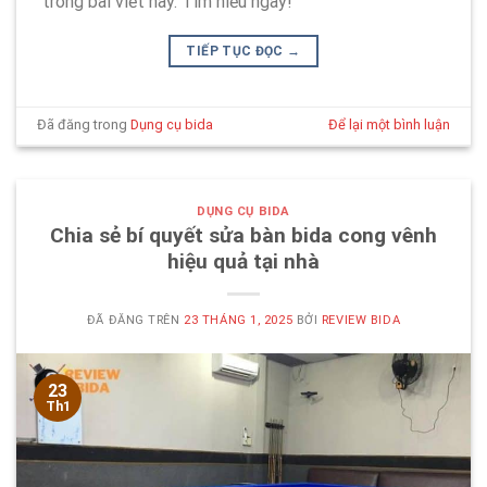
trong bài viết này. Tìm hiểu ngay!
TIẾP TỤC ĐỌC
→
Đã đăng trong
Dụng cụ bida
Để lại một bình luận
DỤNG CỤ BIDA
Chia sẻ bí quyết sửa bàn bida cong vênh
hiệu quả tại nhà
ĐÃ ĐĂNG TRÊN
23 THÁNG 1, 2025
BỞI
REVIEW BIDA
23
Th1