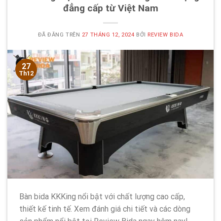
đẳng cấp từ Việt Nam
ĐÃ ĐĂNG TRÊN
27 THÁNG 12, 2024
BỞI
REVIEW BIDA
27
Th12
Bàn bida KKKing nổi bật với chất lượng cao cấp,
thiết kế tinh tế. Xem đánh giá chi tiết và các dòng