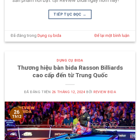
sản phẩm nổi bật tại Review Bida ngay hôm nay!
TIẾP TỤC ĐỌC
→
Đã đăng trong
Dụng cụ bida
Để lại một bình luận
DỤNG CỤ BIDA
Thương hiệu bàn bida Rasson Billiards
cao cấp đến từ Trung Quốc
ĐÃ ĐĂNG TRÊN
26 THÁNG 12, 2024
BỞI
REVIEW BIDA
26
Th12