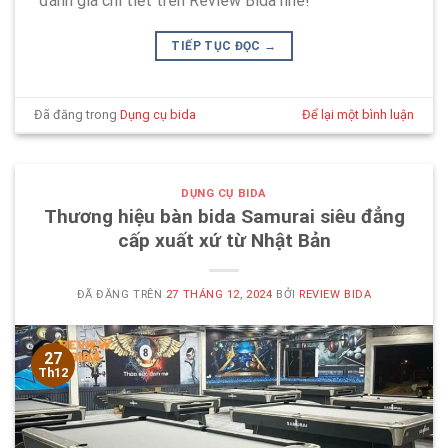
đánh giá chi tiết trên Review Bida nhé!
TIẾP TỤC ĐỌC
→
Đã đăng trong
Dụng cụ bida
Để lại một bình luận
DỤNG CỤ BIDA
Thương hiệu bàn bida Samurai siêu đẳng
cấp xuất xứ từ Nhật Bản
ĐÃ ĐĂNG TRÊN
27 THÁNG 12, 2024
BỞI
REVIEW BIDA
27
Th12