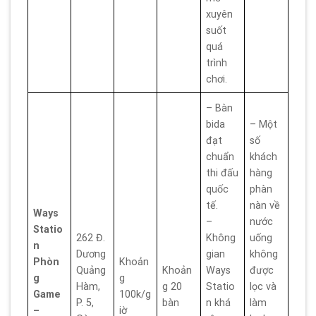
xuyên
suốt
quá
trình
chơi.
– Bàn
bida
– Một
đạt
số
chuẩn
khách
thi đấu
hàng
quốc
phàn
tế.
nàn về
Ways
–
nước
Statio
262 Đ.
Không
uống
n
Dương
gian
không
Phòn
Khoản
Quảng
Khoản
Ways
được
g
g
Hàm,
g 20
Statio
lọc và
Game
100k/g
P. 5,
bàn
n khá
làm
–
iờ