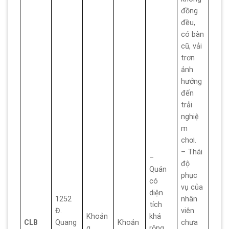
đồng
đều,
có bàn
cũ, vải
trơn
ảnh
hưởng
đến
trải
nghiệ
m
chơi.
– Thái
–
độ
Quán
phục
có
vụ của
diện
1252
nhân
tích
Đ.
viên
Khoản
khá
CLB
Quang
Khoản
chưa
g
rộng