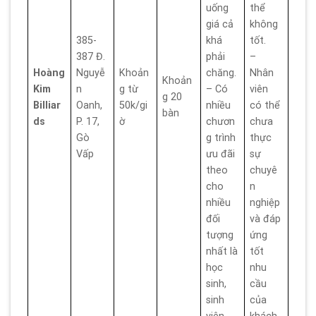
uống
thể
giá cả
không
385-
khá
tốt.
387 Đ.
phải
–
Hoàng
Nguyễ
Khoản
chăng.
Nhân
Khoản
Kim
n
g từ
– Có
viên
g 20
Billiar
Oanh,
50k/gi
nhiều
có thể
bàn
ds
P. 17,
ờ
chươn
chưa
Gò
g trình
thực
Vấp
ưu đãi
sự
theo
chuyê
cho
n
nhiều
nghiệp
đối
và đáp
tượng
ứng
nhất là
tốt
học
nhu
sinh,
cầu
sinh
của