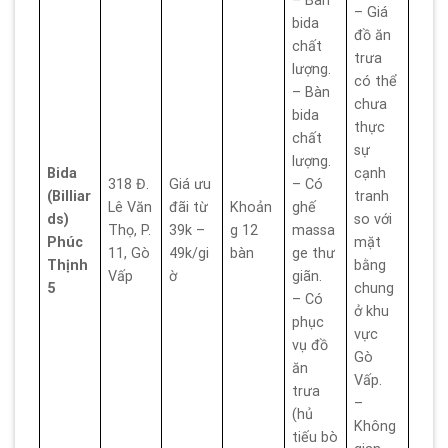
– Bàn
– Giá
bida
đồ ăn
chất
trưa
lượng.
có thể
– Bàn
chưa
bida
thực
chất
sự
lượng.
Bida
cạnh
318 Đ.
Giá ưu
– Có
(Billiar
tranh
Lê Văn
đãi từ
Khoản
ghế
ds)
so với
Thọ, P.
39k –
g 12
massa
Phúc
mặt
11, Gò
49k/gi
bàn
ge thư
Thịnh
bằng
Vấp
ờ
giãn.
5
chung
– Có
ở khu
phục
vực
vụ đồ
Gò
ăn
Vấp.
trưa
–
(hủ
Không
tiếu bò