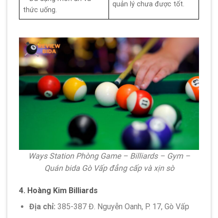
quản lý chưa được tốt.
thức uống.
Ways Station Phòng Game – Billiards – Gym –
Quán bida Gò Vấp đẳng cấp và xịn sò
4.
Hoàng Kim Billiards
Địa chỉ:
385-387 Đ. Nguyễn Oanh, P. 17, Gò Vấp