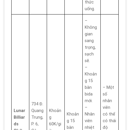
thức
uống.
–
Không
gian
sang
trọng,
sạch
sẽ.
–
Khoản
g 15
bàn
– Một
bida
số
mới.
nhân
734 Đ.
–
viên
Lunar
Quang
Khoản
Khoản
Nhân
có thể
Billiar
Trung,
g
g 15
viên
có thái
ds
P. 6,
60K/gi
bàn
nhiệt
độ