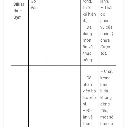
Gò
rộng,
lạnh.
Billiar
Vấp
thiết
– Thái
ds –
kế hiện
độ
Gym
đại.
phục
– Đa
vụ của
dạng
quản lý
món
chưa
ăn và
được
thức
tốt.
uống.
– Chất
– Có
lượng
nhân
bàn
viên hỗ
bida
trợ xếp
không
bi.
đồng
– Đồ
đều,
ăn và
một số
thức
bàn có