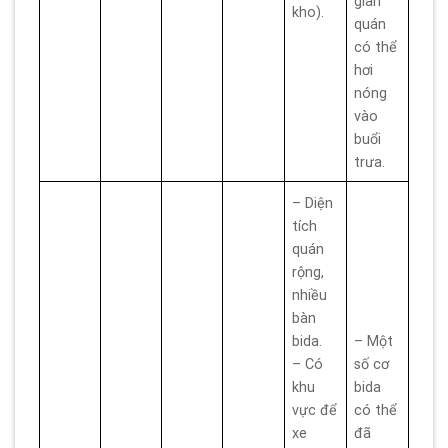
gian
kho).
quán
có thể
hơi
nóng
vào
buổi
trưa.
– Diện
tích
quán
rộng,
nhiều
bàn
bida.
– Một
– Có
số cơ
khu
bida
vực để
có thể
xe
đã