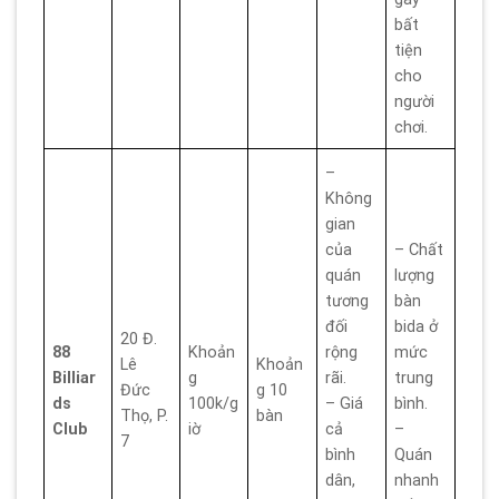
bất
tiện
cho
người
chơi.
–
Không
gian
của
– Chất
quán
lượng
tương
bàn
đối
bida ở
20 Đ.
88
Khoản
rộng
mức
Lê
Khoản
Billiar
g
rãi.
trung
Đức
g 10
ds
100k/g
– Giá
bình.
Thọ, P.
bàn
Club
iờ
cả
–
7
bình
Quán
dân,
nhanh