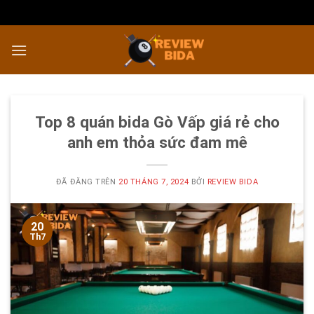
Chuyển
đến
nội
dung
Top 8 quán bida Gò Vấp giá rẻ cho
anh em thỏa sức đam mê
ĐÃ ĐĂNG TRÊN
20 THÁNG 7, 2024
BỞI
REVIEW BIDA
20
Th7