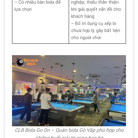
– Có nhiều bàn bida để
nghiệp, thiếu thân thiện
lựa chọn.
khi giải quyết vấn đề cho
khách hàng.
– Bố trí dụng cụ xếp bi
chưa hợp lý, gây bất tiện
cho người chơi.
CLB Bida Go On – Quán bida Gò Vấp phù hợp cho
những buổi giải trí cùng bạn bè