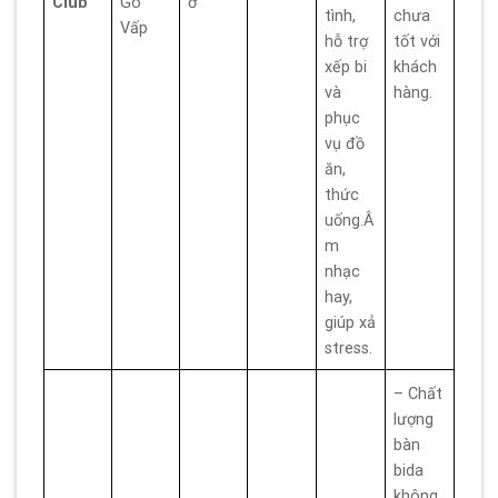
Club
Gò
ờ
tình,
chưa
Vấp
hỗ trợ
tốt với
xếp bi
khách
và
hàng.
phục
vụ đồ
ăn,
thức
uống.Â
m
nhạc
hay,
giúp xả
stress.
– Chất
lượng
bàn
bida
không