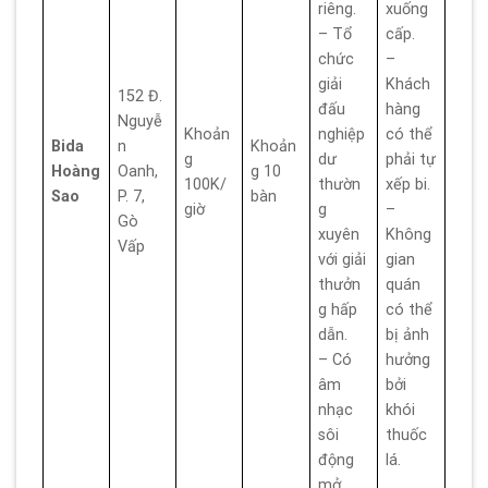
riêng.
xuống
– Tổ
cấp.
chức
–
giải
Khách
152 Đ.
đấu
hàng
Nguyễ
Khoản
nghiệp
có thể
Bida
n
Khoản
g
dư
phải tự
Hoàng
Oanh,
g 10
100K/
thườn
xếp bi.
Sao
P. 7,
bàn
giờ
g
–
Gò
xuyên
Không
Vấp
với giải
gian
thưởn
quán
g hấp
có thể
dẫn.
bị ảnh
– Có
hưởng
âm
bởi
nhạc
khói
sôi
thuốc
động
lá.
mở