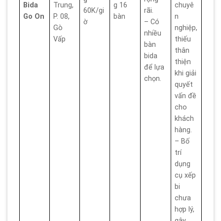
Bida
Trung,
g 16
chuyê
60K/gi
rãi.
Go On
P. 08,
bàn
n
ờ
– Có
Gò
nghiệp,
nhiều
Vấp
thiếu
bàn
thân
bida
thiện
để lựa
khi giải
chọn.
quyết
vấn đề
cho
khách
hàng.
– Bố
trí
dụng
cụ xếp
bi
chưa
hợp lý,
gây