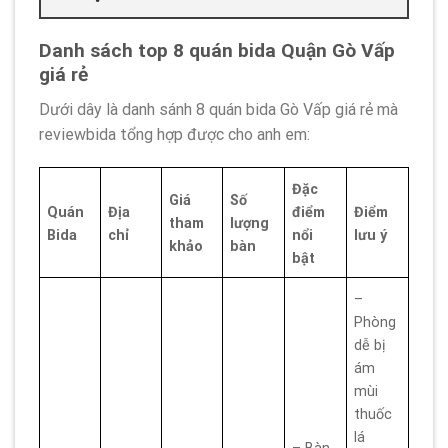
Danh sách top 8 quán bida Quận Gò Vấp
giá rẻ
Dưới dây là danh sánh 8 quán bida Gò Vấp giá rẻ mà
reviewbida tổng hợp được cho anh em:
Đặc
Giá
Số
Quán
Địa
điểm
Điểm
tham
lượng
Bida
chỉ
nổi
lưu ý
khảo
bàn
bật
–
Phòng
dễ bị
ám
mùi
thuốc
lá