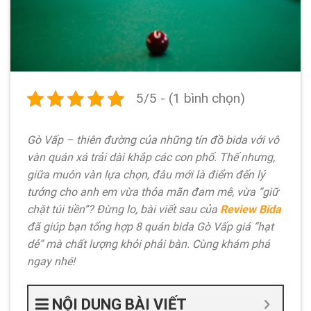
5/5 - (1 bình chọn)
Gò Vấp – thiên đường của những tín đồ bida với vô
vàn quán xá trải dài khắp các con phố. Thế nhưng,
giữa muôn vàn lựa chọn, đâu mới là điểm đến lý
tưởng cho anh em vừa thỏa mãn đam mê, vừa “giữ
chặt túi tiền”? Đừng lo, bài viết sau của
Review Bida
đã giúp bạn tổng hợp 8 quán bida Gò Vấp giá “hạt
dẻ” mà chất lượng khỏi phải bàn. Cùng khám phá
ngay nhé!
NỘI DUNG BÀI VIẾT