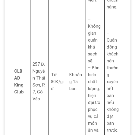
viên.
khách
hàng.
–
Không
gian
–
quán
Quán
khá
đông
sạch
khách
sẽ.
nên
257 Đ.
– Bàn
thườn
CLB
Nguyễ
Từ
Khoản
bida
g
AD
n Thái
80K/gi
g 15
chất
xuyên
King
Sơn, P.
ờ
bàn
lượng,
hết
Club
7, Gò
hiện
bàn
Vấp
đại.Có
nếu
phục
không
vụ cả
đặt
món
bàn
ăn và
trước.