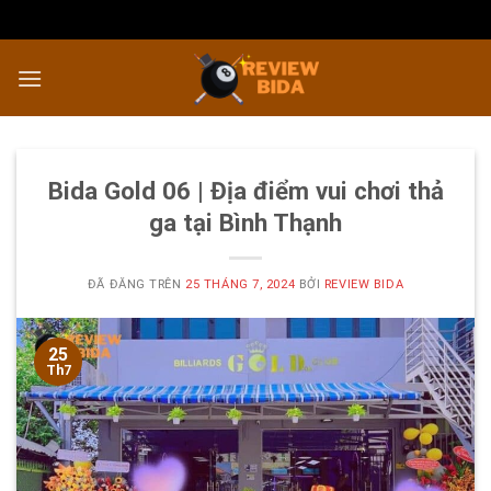
Chuyển
đến
nội
dung
Bida Gold 06 | Địa điểm vui chơi thả
ga tại Bình Thạnh
ĐÃ ĐĂNG TRÊN
25 THÁNG 7, 2024
BỞI
REVIEW BIDA
25
Th7