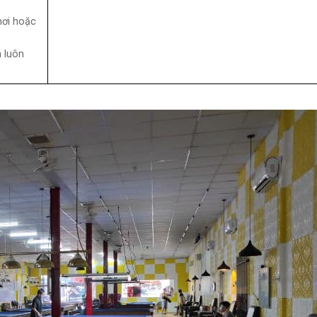
hơi hoặc
n luôn