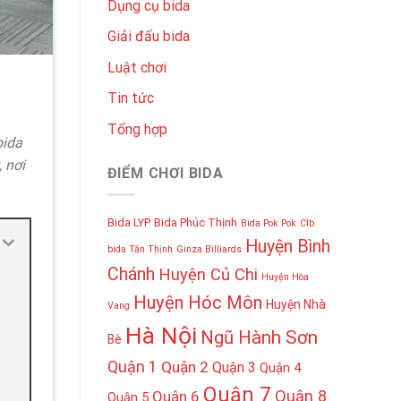
Dụng cụ bida
Giải đấu bida
Luật chơi
Tin tức
Tổng hợp
bida
 nơi
ĐIỂM CHƠI BIDA
Bida LYP
Bida Phúc Thịnh
Bida Pok Pok
Clb
Huyện Bình
bida Tân Thịnh
Ginza Billiards
Chánh
Huyện Củ Chi
Huyện Hòa
Huyện Hóc Môn
Huyện Nhà
Vang
Hà Nội
Ngũ Hành Sơn
Bè
Quận 1
Quận 2
Quận 3
Quận 4
Quận 7
Quận 8
Quận 6
Quận 5