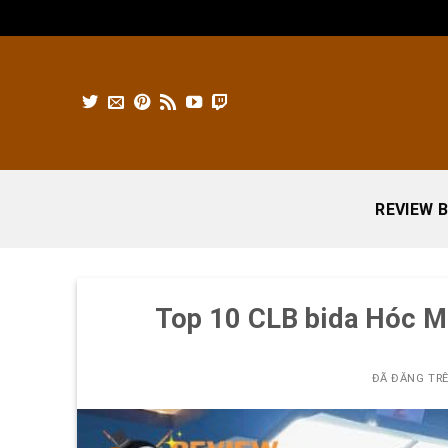
Chuyển
đến
nội
dung
REVIEW B
Top 10 CLB bida Hóc M
ĐÃ ĐĂNG TR