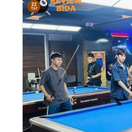
22
Th7