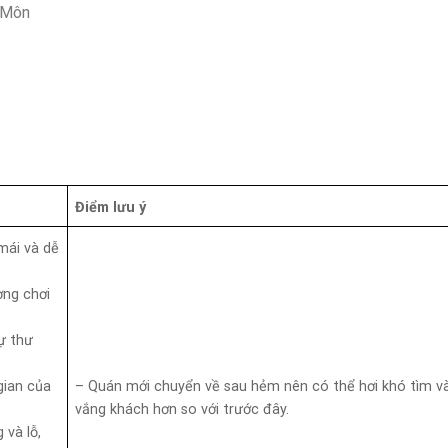
 Môn
Điểm lưu ý
mái và dễ
ợng chơi
ự thư
gian của
– Quán mới chuyển về sau hẻm nên có thể hơi khó tìm v
vắng khách hơn so với trước đây.
 và lỗ,