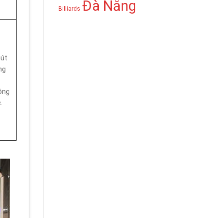
Đà Nẵng
Billiards
hút
ng
ông
.