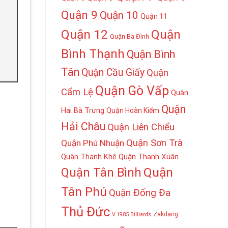
Quận 9
Quận 10
Quận 11
Quận 12
Quận
Quận Ba Đình
Bình Thạnh
Quận Bình
Tân
Quận Cầu Giấy
Quận
Quận Gò Vấp
Cẩm Lệ
Quận
Quận
Hai Bà Trưng
Quận Hoàn Kiếm
Hải Châu
Quận Liên Chiểu
Quận Sơn Trà
Quận Phú Nhuận
Quận Thanh Khê
Quận Thanh Xuân
Quận
Quận Tân Bình
Tân Phú
Quận Đống Đa
Thủ Đức
Zakdang
V.1985 Billiards