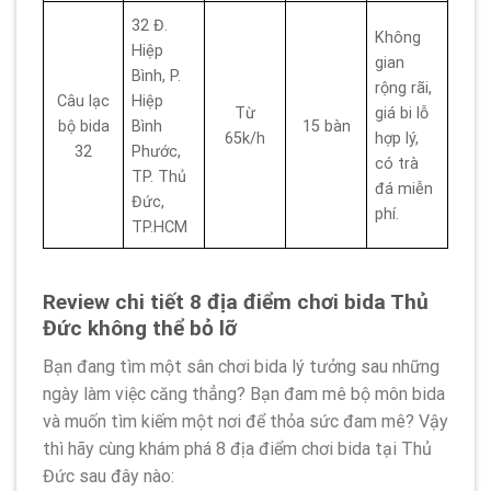
32 Đ.
Không
Hiệp
gian
Bình, P.
rộng rãi,
Câu lạc
Hiệp
Từ
giá bi lỗ
bộ bida
Bình
15 bàn
65k/h
hợp lý,
32
Phước,
có trà
TP. Thủ
đá miễn
Đức,
phí.
TP.HCM
Review chi tiết 8 địa điểm chơi bida Thủ
Đức không thể bỏ lỡ
Bạn đang tìm một sân chơi bida lý tưởng sau những
ngày làm việc căng thẳng? Bạn đam mê bộ môn bida
và muốn tìm kiếm một nơi để thỏa sức đam mê? Vậy
thì hãy cùng khám phá 8 địa điểm chơi bida tại Thủ
Đức sau đây nào: