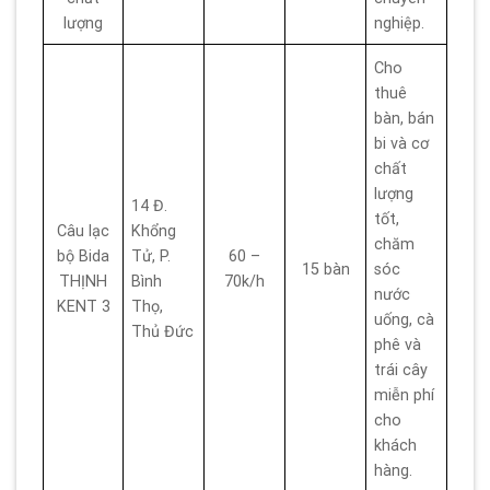
lượng
nghiệp.
Cho
thuê
bàn, bán
bi và cơ
chất
lượng
14 Đ.
tốt,
Câu lạc
Khổng
chăm
bộ Bida
Tử, P.
60 –
15 bàn
sóc
THỊNH
Bình
70k/h
nước
KENT 3
Thọ,
uống, cà
Thủ Đức
phê và
trái cây
miễn phí
cho
khách
hàng.