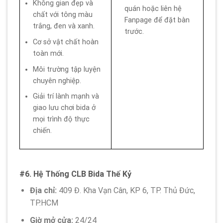
Không gian đẹp và
quán hoặc liên hệ
chất với tông màu
Fanpage để đặt bàn
trắng, đen và xanh.
trước.
Cơ sở vật chất hoàn
toàn mới.
Môi trường tập luyện
chuyên nghiệp.
Giải trí lành mạnh và
giao lưu chơi bida ở
mọi trình độ thực
chiến.
#6. Hệ Thống CLB Bida Thế Kỷ
Địa chỉ:
409 Đ. Kha Vạn Cân, KP 6, TP. Thủ Đức,
TP.HCM
Giờ mở cửa:
24/24