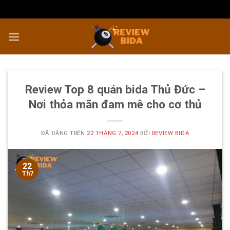
Chuyển
đến
nội
dung
Review Top 8 quán bida Thủ Đức –
Nơi thỏa mãn đam mê cho cơ thủ
ĐÃ ĐĂNG TRÊN
22 THÁNG 7, 2024
BỞI
REVIEW BIDA
22
Th7