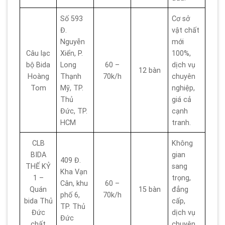
Số 593
Cơ sở
Đ.
vật chất
Nguyễn
mới
Câu lạc
Xiển, P.
100%,
bộ Bida
Long
60 –
dịch vụ
12 bàn
Hoàng
Thạnh
70k/h
chuyên
Tom
Mỹ, TP.
nghiệp,
Thủ
giá cả
Đức, TP.
cạnh
HCM
tranh.
CLB
Không
BIDA
gian
409 Đ.
THẾ KỶ
sang
Kha Vạn
1 –
trọng,
Cân, khu
60 –
Quán
15 bàn
đẳng
phố 6,
70k/h
bida Thủ
cấp,
TP. Thủ
Đức
dịch vụ
Đức
chất
chuyên