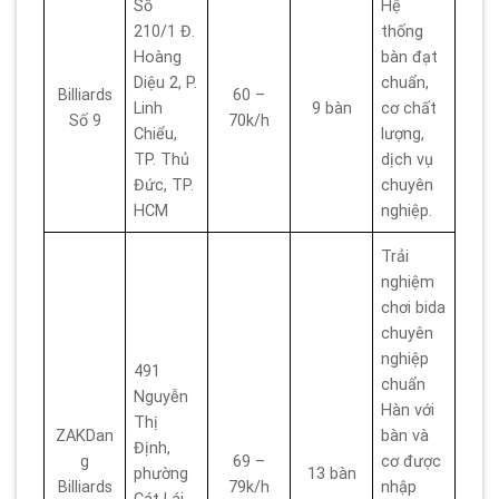
Số
Hệ
210/1 Đ.
thống
Hoàng
bàn đạt
Diệu 2, P.
chuẩn,
Billiards
60 –
Linh
9 bàn
cơ chất
Số 9
70k/h
Chiểu,
lượng,
TP. Thủ
dịch vụ
Đức, TP.
chuyên
HCM
nghiệp.
Trải
nghiệm
chơi bida
chuyên
nghiệp
491
chuẩn
Nguyễn
Hàn với
Thị
ZAKDan
bàn và
Định,
g
69 –
cơ được
phường
13 bàn
Billiards
79k/h
nhập