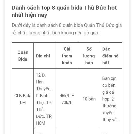
Danh sách top 8 quán bida Thủ Đức hot
nhất hiện nay
Dưới đây là danh sách 8 quán bida Quận Thủ Đức giá
rẻ, chất lượng nhất bạn không nên bỏ qua:
Giá
Số
Đặc
Quán
Địa chỉ
tham
lượng
điểm nổi
Bida
khảo
bàn
bật
12 Đ.
Bàn xịn,
Hàn
cơ bén,
Thuyên,
giá cả
CLB Bida
P. Bình
46k/h –
10 bàn
hợp lý,
DH
Thọ, TP.
70k/h
thường
Thủ
xuyên
Đức, TP.
thay vải.
HCM