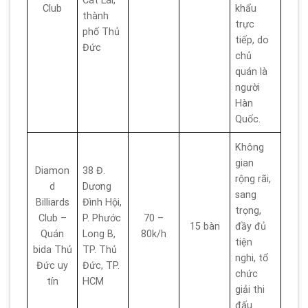
Cát Lái,
Club
khẩu
thành
trực
phố Thủ
tiếp, do
Đức
chủ
quán là
người
Hàn
Quốc.
Không
gian
Diamon
38 Đ.
rộng rãi,
d
Dương
sang
Billiards
Đình Hội,
trọng,
Club –
P. Phước
70 –
15 bàn
đầy đủ
Quán
Long B,
80k/h
tiện
bida Thủ
TP. Thủ
nghi, tổ
Đức uy
Đức, TP.
chức
tín
HCM
giải thi
đấu.