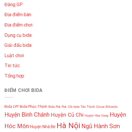
Đăng GP
Địa điểm bán
Địa điểm chơi
Dụng cụ bida
Giải đấu bida
Luật chơi
Tin tức
Tổng hợp
ĐIỂM CHƠI BIDA
Bida LYP
Bida Phúc Thịnh
Bida Pok Pok
Clb bida Tân Thịnh
Ginza Billiards
Huyện
Huyện Bình Chánh
Huyện Củ Chi
Huyện Hòa Vang
Hà Nội
Hóc Môn
Ngũ Hành Sơn
Huyện Nhà Bè