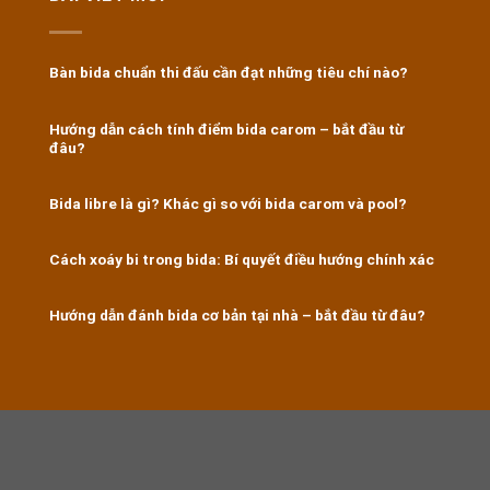
Bàn bida chuẩn thi đấu cần đạt những tiêu chí nào?
Hướng dẫn cách tính điểm bida carom – bắt đầu từ
đâu?
Bida libre là gì? Khác gì so với bida carom và pool?
Cách xoáy bi trong bida: Bí quyết điều hướng chính xác
Hướng dẫn đánh bida cơ bản tại nhà – bắt đầu từ đâu?
https://8kbet.travel/
|
u888
|
ok365
|
Nhà cái Kubet
|
https://f168.ing/
|
888B
|
https://shbetb0.com/
|
okvip
|
trường
gà savan
|
trường gà savan
|
Tỏi lý sơn