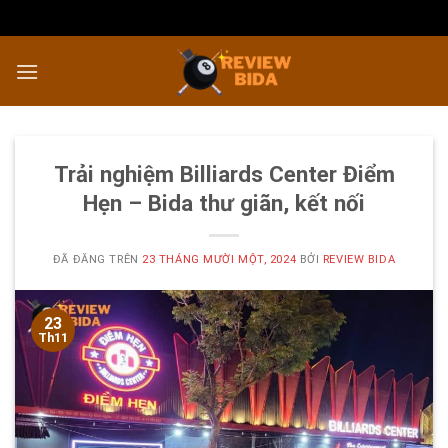
Chuyển
đến
nội
dung
Trải nghiệm Billiards Center Điểm
Hẹn – Bida thư giãn, kết nối
ĐÃ ĐĂNG TRÊN
23 THÁNG MƯỜI MỘT, 2024
BỞI
REVIEW BIDA
23
Th11