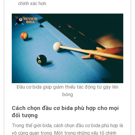
chính xác hơn.
Đầu cơ bida giúp giảm thiểu tác động từ gậy lên
bóng
Cách chọn đầu cơ bida phù hợp cho mọi
đối tượng
Trong thế giới bida, cách chọn đầu cơ bida phù hợp là
vô cùng quan trọng. Một trong những yếu tố chính