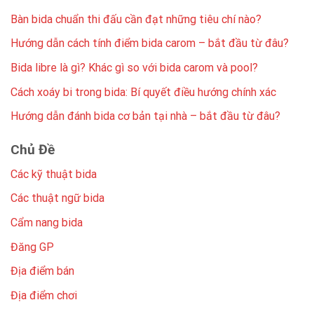
Bàn bida chuẩn thi đấu cần đạt những tiêu chí nào?
Hướng dẫn cách tính điểm bida carom – bắt đầu từ đâu?
Bida libre là gì? Khác gì so với bida carom và pool?
Cách xoáy bi trong bida: Bí quyết điều hướng chính xác
Hướng dẫn đánh bida cơ bản tại nhà – bắt đầu từ đâu?
Chủ Đề
Các kỹ thuật bida
Các thuật ngữ bida
Cẩm nang bida
Đăng GP
Địa điểm bán
Địa điểm chơi