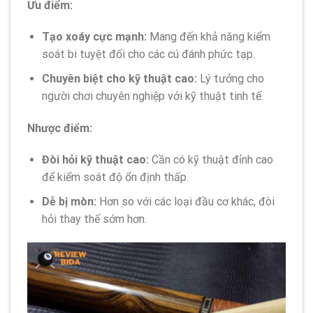
Ưu điểm:
Tạo xoáy cực mạnh:
Mang đến khả năng kiểm
soát bi tuyệt đối cho các cú đánh phức tạp.
Chuyên biệt cho kỹ thuật cao:
Lý tưởng cho
người chơi chuyên nghiệp với kỹ thuật tinh tế.
Nhược điểm:
Đòi hỏi kỹ thuật cao:
Cần có kỹ thuật đỉnh cao
để kiểm soát độ ổn định thấp.
Dễ bị mòn:
Hơn so với các loại đầu cơ khác, đòi
hỏi thay thế sớm hơn.