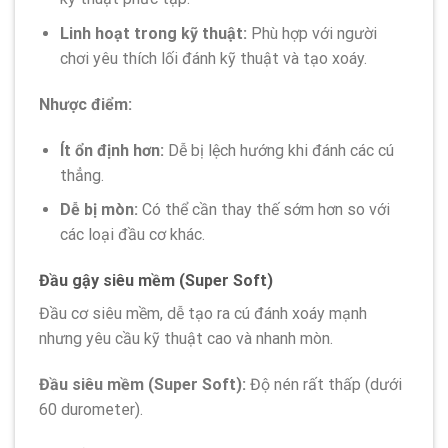
Linh hoạt trong kỹ thuật:
Phù hợp với người
chơi yêu thích lối đánh kỹ thuật và tạo xoáy.
Nhược điểm:
Ít ổn định hơn:
Dễ bị lệch hướng khi đánh các cú
thẳng.
Dễ bị mòn:
Có thể cần thay thế sớm hơn so với
các loại đầu cơ khác.
Đầu gậy siêu mềm (Super Soft)
Đầu cơ siêu mềm, dễ tạo ra cú đánh xoáy mạnh
nhưng yêu cầu kỹ thuật cao và nhanh mòn.
Đầu siêu mềm (Super Soft):
Độ nén rất thấp (dưới
60 durometer).