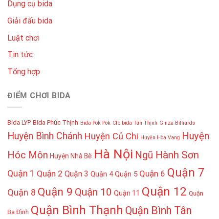
Dụng cụ bida
Giải đấu bida
Luật chơi
Tin tức
Tổng hợp
ĐIỂM CHƠI BIDA
Bida LYP
Bida Phúc Thịnh
Bida Pok Pok
Clb bida Tân Thịnh
Ginza Billiards
Huyện
Huyện Bình Chánh
Huyện Củ Chi
Huyện Hòa Vang
Hà Nội
Hóc Môn
Ngũ Hành Sơn
Huyện Nhà Bè
Quận 7
Quận 1
Quận 2
Quận 6
Quận 3
Quận 4
Quận 5
Quận 12
Quận 9
Quận 10
Quận 8
Quận 11
Quận
Quận Bình Thạnh
Quận Bình Tân
Ba Đình