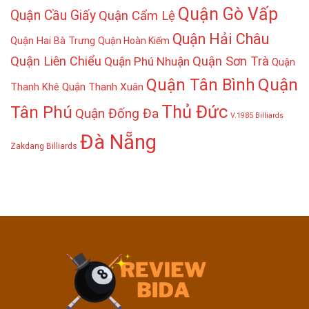
Quận Gò Vấp
Quận Cầu Giấy
Quận Cẩm Lệ
Quận Hải Châu
Quận Hai Bà Trưng
Quận Hoàn Kiếm
Quận Liên Chiểu
Quận Sơn Trà
Quận Phú Nhuận
Quận
Quận
Quận Tân Bình
Thanh Khê
Quận Thanh Xuân
Thủ Đức
Tân Phú
Quận Đống Đa
V.1985 Billiards
Đà Nẵng
Zakdang Billiards