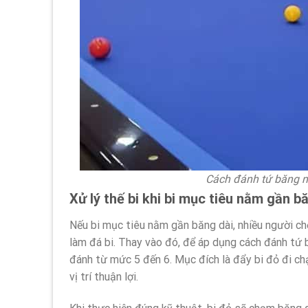
Cách đánh tứ băng né
Xử lý thế bi khi bi mục tiêu nằm gần b
Nếu bi mục tiêu nằm gần băng dài, nhiều người ch
làm đá bi. Thay vào đó, để áp dụng cách đánh tứ b
đánh từ mức 5 đến 6. Mục đích là đẩy bi đỏ đi ch
vị trí thuận lợi.