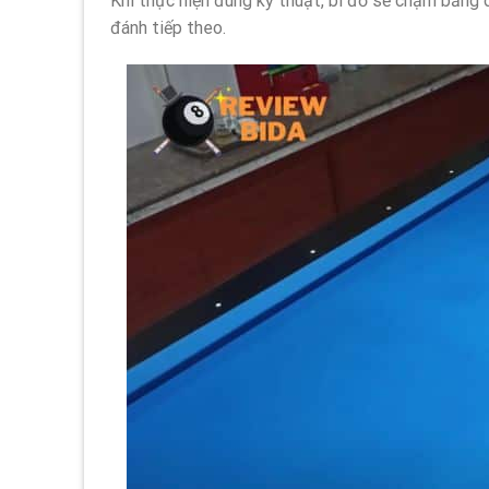
Khi thực hiện đúng kỹ thuật, bi đỏ sẽ chạm băng d
đánh tiếp theo.