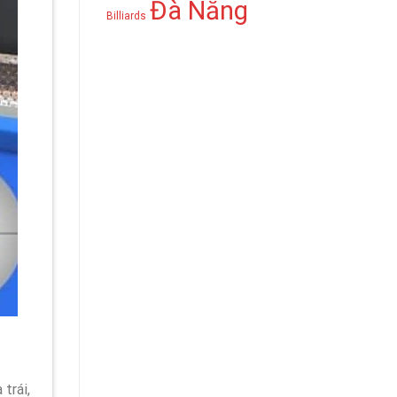
Đà Nẵng
Billiards
trái,