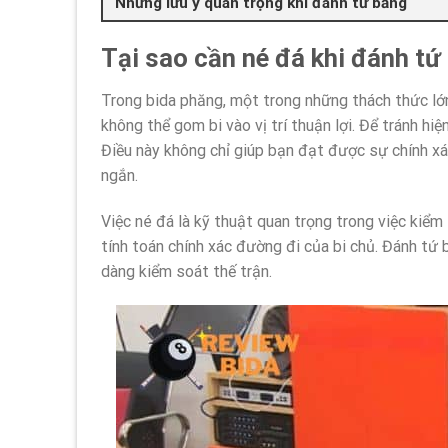
Những lưu ý quan trọng khi đánh tứ băng
Tại sao cần né đá khi đánh tứ
Trong bida phăng, một trong những thách thức lớn
không thể gom bi vào vị trí thuận lợi. Để tránh h
Điều này không chỉ giúp bạn đạt được sự chính xá
ngắn.
Việc né đá là kỹ thuật quan trọng trong việc kiểm
tính toán chính xác đường đi của bi chủ. Đánh tứ
dàng kiểm soát thế trận.