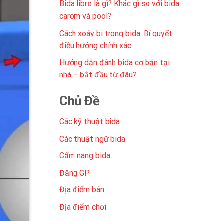
Bida libre là gì? Khác gì so với bida
carom và pool?
Cách xoáy bi trong bida: Bí quyết
điều hướng chính xác
Hướng dẫn đánh bida cơ bản tại
nhà – bắt đầu từ đâu?
Chủ Đề
Các kỹ thuật bida
Các thuật ngữ bida
Cẩm nang bida
Đăng GP
Địa điểm bán
Địa điểm chơi