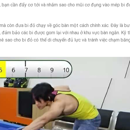
ày, bạn cần đẩy cơ tới và nhắm sao cho mũi cơ đụng vào mép bi đ
i mà còn đưa bi đỏ chạy về góc bàn một cách chính xác. Đây là b
, đảm bảo các bi được gom lại với nhau ở khu vực bàn ngắn. Kỹ 
hê sao cho bi đỏ có thể di chuyển đủ lực và tránh việc chạm băn