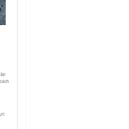
tập
 cách
vực