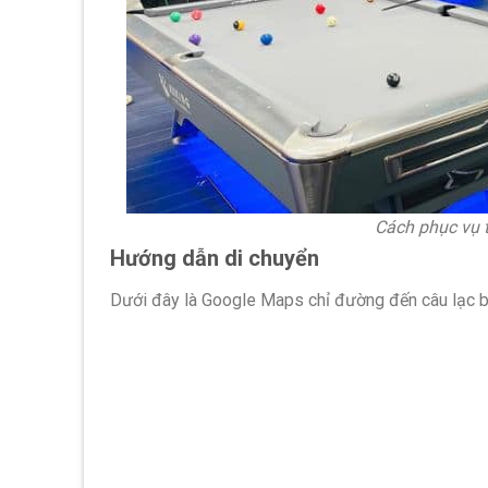
Cách phục vụ 
Hướng dẫn di chuyển
Dưới đây là Google Maps chỉ đường đến câu lạc 