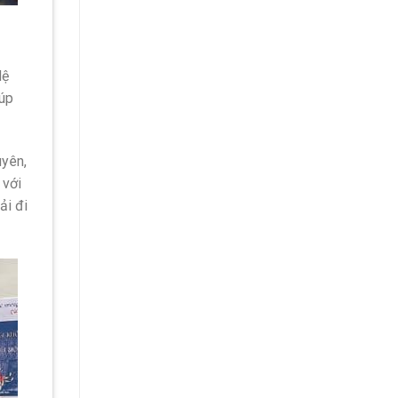
Hệ
iúp
uyên,
 với
ải đi