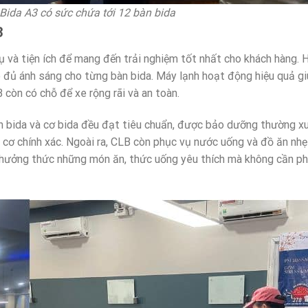
Bida A3 có sức chứa tới 12 bàn bida
3
ụ và tiện ích để mang đến trải nghiệm tốt nhất cho khách hàng. 
o đủ ánh sáng cho từng bàn bida. Máy lạnh hoạt động hiệu quả g
 còn có chỗ để xe rộng rãi và an toàn.
àn bida và cơ bida đều đạt tiêu chuẩn, được bảo dưỡng thường x
 chính xác. Ngoài ra, CLB còn phục vụ nước uống và đồ ăn nhẹ
thưởng thức những món ăn, thức uống yêu thích mà không cần ph