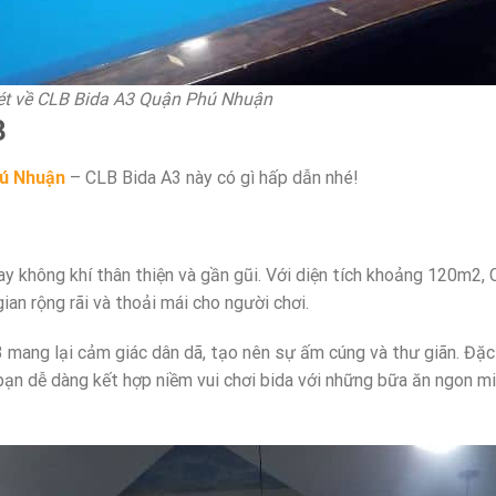
 nét về CLB Bida A3 Quận Phú Nhuận
3
hú Nhuận
– CLB Bida A3 này có gì hấp dẫn nhé!
 không khí thân thiện và gần gũi. Với diện tích khoảng 120m2,
an rộng rãi và thoải mái cho người chơi.
3 mang lại cảm giác dân dã, tạo nên sự ấm cúng và thư giãn. Đặc 
 bạn dễ dàng kết hợp niềm vui chơi bida với những bữa ăn ngon m