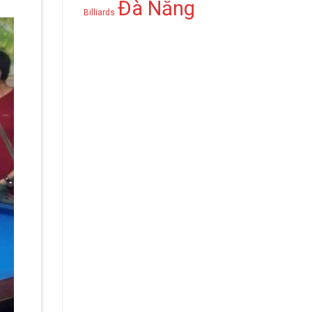
Đà Nẵng
Billiards