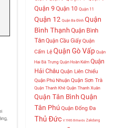
Quận 9
Quận 10
Quận 11
Quận 12
Quận
Quận Ba Đình
Bình Thạnh
Quận Bình
Tân
Quận Cầu Giấy
Quận
Quận Gò Vấp
Cẩm Lệ
Quận
Quận
Hai Bà Trưng
Quận Hoàn Kiếm
Hải Châu
Quận Liên Chiểu
Quận Sơn Trà
Quận Phú Nhuận
Quận Thanh Khê
Quận Thanh Xuân
Quận
Quận Tân Bình
Tân Phú
Quận Đống Đa
ời
Thủ Đức
àng,
Zakdang
V.1985 Billiards