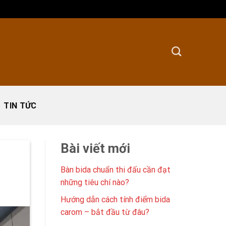
TIN TỨC
Bài viết mới
Bàn bida chuẩn thi đấu cần đạt
những tiêu chí nào?
Hướng dẫn cách tính điểm bida
carom – bắt đầu từ đâu?