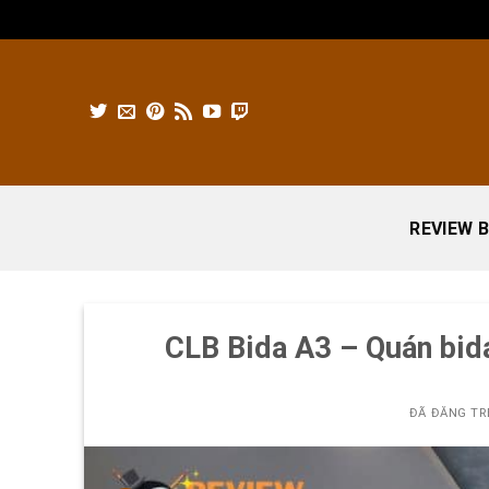
Chuyển
đến
nội
dung
REVIEW B
CLB Bida A3 – Quán bid
ĐÃ ĐĂNG T