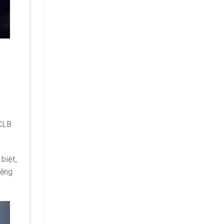
 CLB
biệt,
iệng