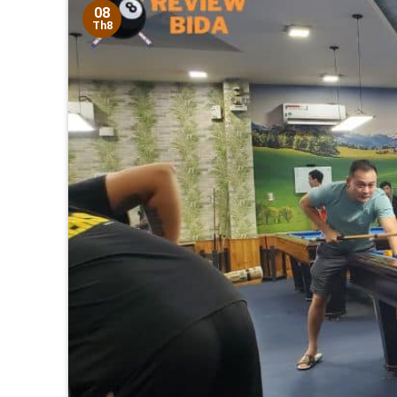
08
Th8