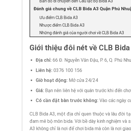
Bản đồ di chuyển đến Câu lạc bộ Bida A3
Đánh giá chung về CLB Bida A3 Quận Phú Nhu
Ưu điểm CLB Bida A3
Nhược điểm CLB Bida A3
Những đánh giá của người chơi về CLB Bida A3
Giới thiệu đôi nét về CLB Bi
Địa chỉ:
66 Đ. Nguyễn Văn Đậu, P. 6, Q. Phú Nh
Liên hệ:
0376 100 156
Giờ hoạt động:
Mở cửa 24/24
Giá:
Bạn nên liên hệ với quán trước khi đến chơi
Có cần đặt bàn trước không:
Vào các ngày cu
CLB Bida A3, một địa chỉ quen thuộc và lâu đời t
đam mê bộ môn bida. Với bề dày kinh nghiệm và s
A3 không chỉ là nơi để chơi bida mà còn là nơi gi