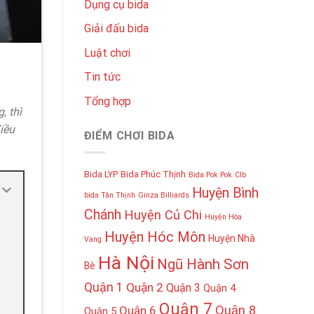
Dụng cụ bida
Giải đấu bida
Luật chơi
Tin tức
Tổng hợp
, thì
iều
ĐIỂM CHƠI BIDA
Bida LYP
Bida Phúc Thịnh
Bida Pok Pok
Clb
Huyện Bình
bida Tân Thịnh
Ginza Billiards
Chánh
Huyện Củ Chi
Huyện Hòa
Huyện Hóc Môn
Huyện Nhà
Vang
Hà Nội
Ngũ Hành Sơn
Bè
Quận 1
Quận 2
Quận 3
Quận 4
Quận 7
Quận 8
Quận 6
Quận 5