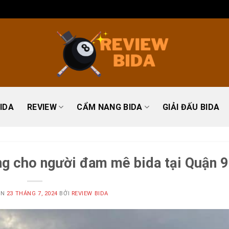
IDA
REVIEW
CẨM NANG BIDA
GIẢI ĐẤU BIDA
ởng cho người đam mê bida tại Quận 9
ÊN
23 THÁNG 7, 2024
BỞI
REVIEW BIDA