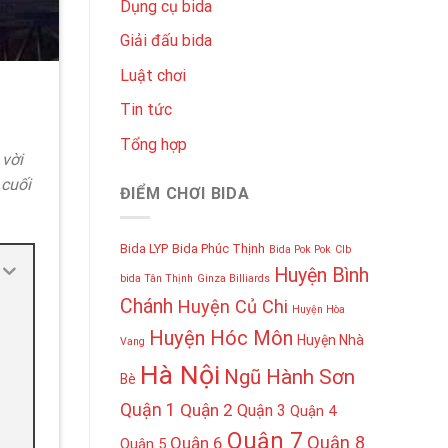
Dụng cụ bida
Giải đấu bida
Luật chơi
Tin tức
Tổng hợp
 vời
 cuối
ĐIỂM CHƠI BIDA
Bida LYP
Bida Phúc Thịnh
Bida Pok Pok
Clb
Huyện Bình
bida Tân Thịnh
Ginza Billiards
Chánh
Huyện Củ Chi
Huyện Hòa
Huyện Hóc Môn
Huyện Nhà
Vang
Hà Nội
Ngũ Hành Sơn
Bè
Quận 1
Quận 2
Quận 3
Quận 4
Quận 7
Quận 8
Quận 6
Quận 5