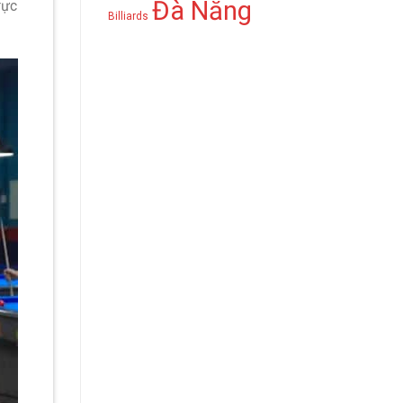
Đà Nẵng
rực
Billiards