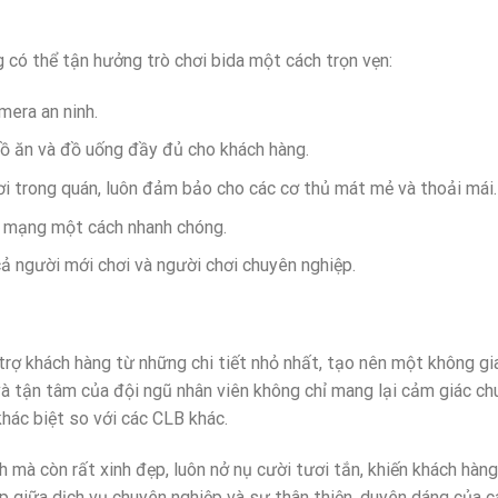
 có thể tận hưởng trò chơi bida một cách trọn vẹn:
mera an ninh.
đồ ăn và đồ uống đầy đủ cho khách hàng.
ơi trong quán, luôn đảm bảo cho các cơ thủ mát mẻ và thoải mái.
ập mạng một cách nhanh chóng.
cả người mới chơi và người chơi chuyên nghiệp.
trợ khách hàng từ những chi tiết nhỏ nhất, tạo nên một không gi
 và tận tâm của đội ngũ nhân viên không chỉ mang lại cảm giác c
hác biệt so với các CLB khác.
nh mà còn rất xinh đẹp, luôn nở nụ cười tươi tắn, khiến khách hàn
 giữa dịch vụ chuyên nghiệp và sự thân thiện, duyên dáng của c