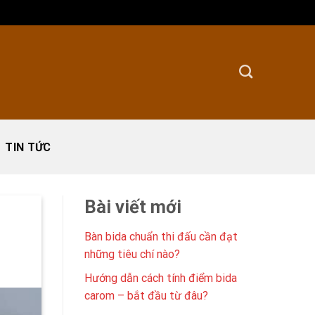
TIN TỨC
Bài viết mới
Bàn bida chuẩn thi đấu cần đạt
những tiêu chí nào?
Hướng dẫn cách tính điểm bida
carom – bắt đầu từ đâu?