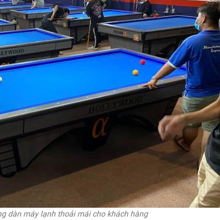
ng dàn máy lạnh thoải mái cho khách hàng