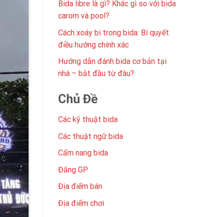
Bida libre là gì? Khác gì so với bida
carom và pool?
Cách xoáy bi trong bida: Bí quyết
điều hướng chính xác
Hướng dẫn đánh bida cơ bản tại
nhà – bắt đầu từ đâu?
Chủ Đề
Các kỹ thuật bida
Các thuật ngữ bida
Cẩm nang bida
Đăng GP
Địa điểm bán
Địa điểm chơi