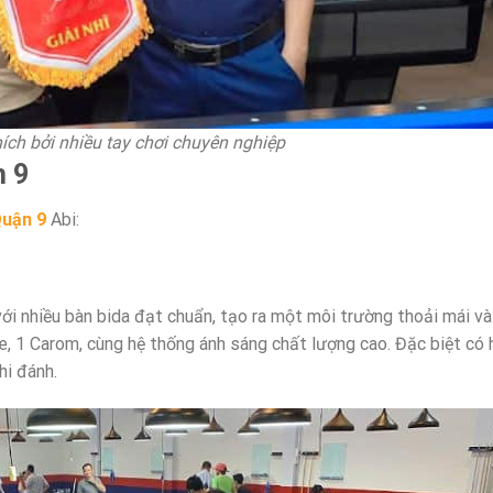
ích bởi nhiều tay chơi chuyên nghiệp
n 9
Quận 9
Abi:
với nhiều bàn bida đạt chuẩn, tạo ra một môi trường thoải mái và
re, 1 Carom, cùng hệ thống ánh sáng chất lượng cao. Đặc biệt có
hi đánh.