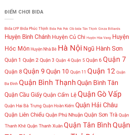
ĐIỂM CHƠI BIDA
Bida LYP
Bida Phúc Thịnh
Bida Pok Pok
Clb bida Tân Thịnh
Ginza Billiards
Huyện
Huyện Bình Chánh
Huyện Củ Chi
Huyện Hòa Vang
Hà Nội
Hóc Môn
Ngũ Hành Sơn
Huyện Nhà Bè
Quận 7
Quận 1
Quận 2
Quận 6
Quận 3
Quận 4
Quận 5
Quận 12
Quận 9
Quận 10
Quận 8
Quận 11
Quận
Quận Bình Thạnh
Quận Bình Tân
Ba Đình
Quận Gò Vấp
Quận Cầu Giấy
Quận Cẩm Lệ
Quận Hải Châu
Quận Hai Bà Trưng
Quận Hoàn Kiếm
Quận Liên Chiểu
Quận Sơn Trà
Quận Phú Nhuận
Quận
Quận
Quận Tân Bình
Thanh Khê
Quận Thanh Xuân