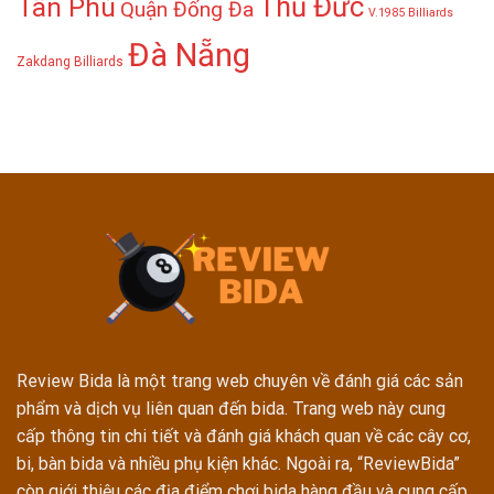
Thủ Đức
Tân Phú
Quận Đống Đa
V.1985 Billiards
Đà Nẵng
Zakdang Billiards
Review Bida là một trang web chuyên về đánh giá các sản
phẩm và dịch vụ liên quan đến bida. Trang web này cung
cấp thông tin chi tiết và đánh giá khách quan về các cây cơ,
bi, bàn bida và nhiều phụ kiện khác. Ngoài ra, “ReviewBida”
còn giới thiệu các địa điểm chơi bida hàng đầu và cung cấp