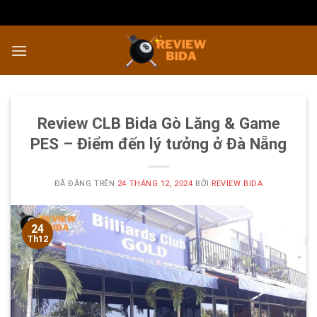
Chuyển
đến
nội
dung
Review CLB Bida Gò Lăng & Game
PES – Điểm đến lý tưởng ở Đà Nẵng
ĐÃ ĐĂNG TRÊN
24 THÁNG 12, 2024
BỞI
REVIEW BIDA
24
Th12