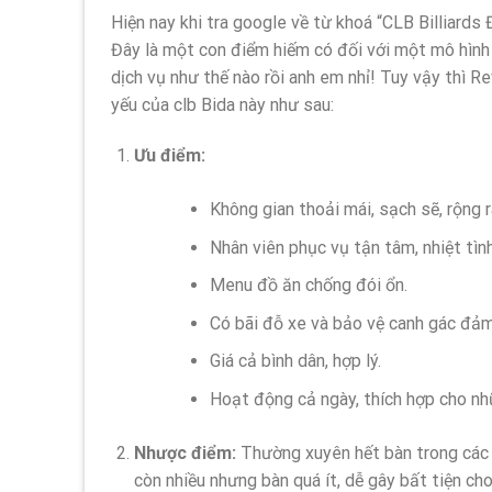
Hiện nay khi tra google về từ khoá “CLB Billiards Đ
Đây là một con điểm hiếm có đối với một mô hình b
dịch vụ như thế nào rồi anh em nhỉ! Tuy vậy thì 
yếu của clb Bida này như sau:
Ưu điểm:
Không gian thoải mái, sạch sẽ, rộng r
Nhân viên phục vụ tận tâm, nhiệt tình
Menu đồ ăn chống đói ổn.
Có bãi đỗ xe và bảo vệ canh gác đảm
Giá cả bình dân, hợp lý.
Hoạt động cả ngày, thích hợp cho nh
Nhược điểm:
Thường xuyên hết bàn trong các dị
còn nhiều nhưng bàn quá ít, dễ gây bất tiện cho