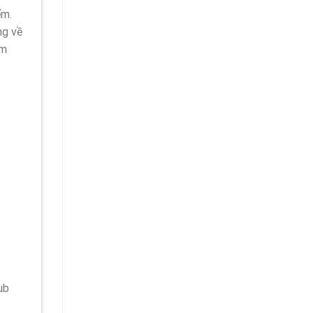
ểm.
ng về
ểm
ub