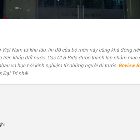
n tại Việt Nam từ khá lâu, tín đồ của bộ môn này cũng khá đông nê
ng trên khắp đất nước. Các CLB Bida được thành lập nhằm mục 
 nhau và học hỏi kinh nghiệm từ những người đi trước.
Review B
 Đại Trí nhé!
ghi