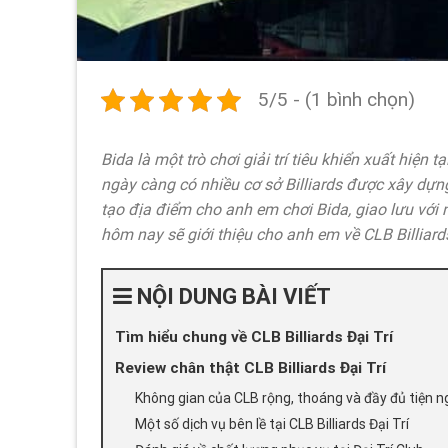
5/5 - (1 bình chọn)
Bida là một trò chơi giải trí tiêu khiển xuất hiệ
ngày càng có nhiều cơ sở Billiards được xây dự
tạo địa điểm cho anh em chơi Bida, giao lưu với
hôm nay sẽ giới thiệu cho anh em về CLB Billiards
NỘI DUNG BÀI VIẾT
Tìm hiểu chung về CLB Billiards Đại Trí
Review chân thật CLB Billiards Đại Trí
Không gian của CLB rộng, thoáng và đầy đủ tiện n
Một số dịch vụ bên lề tại CLB Billiards Đại Trí