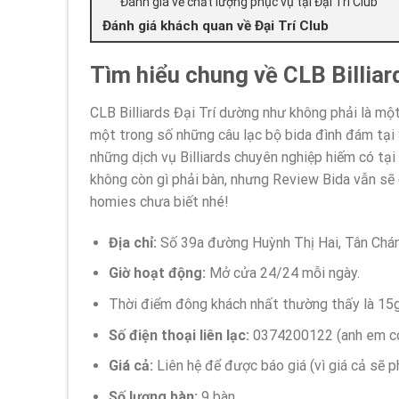
Đánh giá về chất lượng phục vụ tại Đại Trí Club
Đánh giá khách quan về Đại Trí Club
Tìm hiểu chung về CLB Billiard
CLB Billiards Đại Trí dường như không phải là một
một trong số những câu lạc bộ bida đình đám tại S
những dịch vụ Billiards chuyên nghiệp hiếm có tại 
không còn gì phải bàn, nhưng Review Bida vẫn sẽ 
homies chưa biết nhé!
Địa chỉ:
Số 39a đường Huỳnh Thị Hai, Tân Chán
Giờ hoạt động:
Mở cửa 24/24 mỗi ngày.
Thời điểm đông khách nhất thường thấy là 15
Số điện thoại liên lạc:
0374200122 (anh em có 
Giá cả:
Liên hệ để được báo giá (vì giá cả sẽ p
Số lượng bàn:
9 bàn.