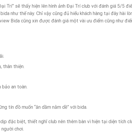
ại Trí” sẽ thấy hiện lên hình ảnh Đại Trí club với đánh giá 5/5 đi
ida như thế này. Chỉ vậy cũng đủ hiểu khách hàng tại đây hài lò
Review Bida cũng xin được đánh giá một vài ưu điểm cũng như đi
ãi.
, thân thiện.
 bảo an toàn.
ững tín đồ muốn “ăn dầm nằm dề” với bida.
p đặc biệt, thiết nghĩ club nên thêm bàn vì hiện tại diện tích cl
 người chơi.