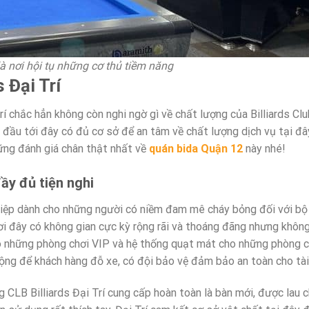
 là nơi hội tụ những cơ thủ tiềm năng
 Đại Trí
í chắc hẳn không còn nghi ngờ gì về chất lượng của Billiards Clu
 đầu tới đây có đủ cơ sở để an tâm về chất lượng dịch vụ tại đâ
ững đánh giá chân thật nhất về
quán bida Quận 12
này nhé!
ầy đủ tiện nghi
nghiệp dành cho những người có niềm đam mê cháy bỏng đối với b
nơi đây có không gian cực kỳ rộng rãi và thoáng đãng nhưng khôn
o những phòng chơi VIP và hệ thống quạt mát cho những phòng c
ộng để khách hàng đỗ xe, có đội bảo vệ đảm bảo an toàn cho tài
g CLB Billiards Đại Trí cung cấp hoàn toàn là bàn mới, được lau c