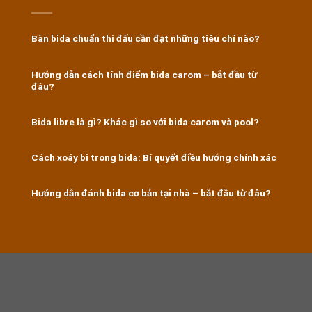
Bàn bida chuẩn thi đấu cần đạt những tiêu chí nào?
Hướng dẫn cách tính điểm bida carom – bắt đầu từ
đâu?
Bida libre là gì? Khác gì so với bida carom và pool?
Cách xoáy bi trong bida: Bí quyết điều hướng chính xác
Hướng dẫn đánh bida cơ bản tại nhà – bắt đầu từ đâu?
https://8kbet.travel/
|
u888
|
ok365
|
Nhà cái Kubet
|
https://f168.ing/
|
888B
|
https://shbetb0.com/
|
okvip
|
trường
gà savan
|
trường gà savan
|
Tỏi lý sơn