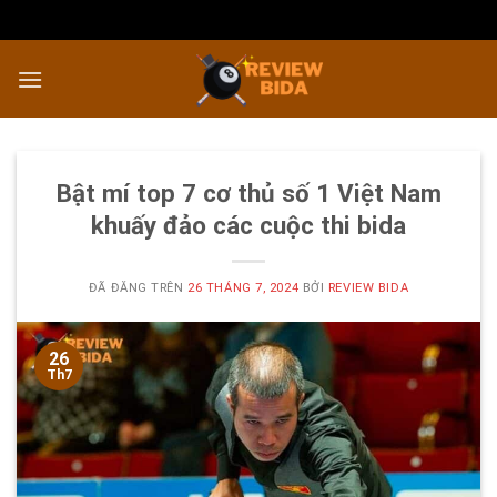
Chuyển
đến
nội
dung
Bật mí top 7 cơ thủ số 1 Việt Nam
khuấy đảo các cuộc thi bida
ĐÃ ĐĂNG TRÊN
26 THÁNG 7, 2024
BỞI
REVIEW BIDA
26
Th7