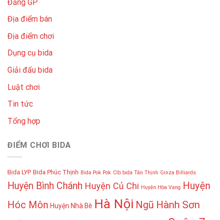
Đăng GP
Địa điểm bán
Địa điểm chơi
Dụng cụ bida
Giải đấu bida
Luật chơi
Tin tức
Tổng hợp
ĐIỂM CHƠI BIDA
Bida LYP
Bida Phúc Thịnh
Bida Pok Pok
Clb bida Tân Thịnh
Ginza Billiards
Huyện
Huyện Bình Chánh
Huyện Củ Chi
Huyện Hòa Vang
Hà Nội
Hóc Môn
Ngũ Hành Sơn
Huyện Nhà Bè