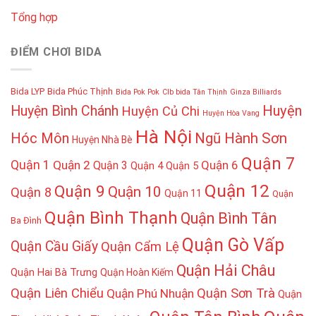
Tổng hợp
ĐIỂM CHƠI BIDA
Bida LYP
Bida Phúc Thịnh
Bida Pok Pok
Clb bida Tân Thịnh
Ginza Billiards
Huyện
Huyện Bình Chánh
Huyện Củ Chi
Huyện Hòa Vang
Hà Nội
Hóc Môn
Ngũ Hành Sơn
Huyện Nhà Bè
Quận 7
Quận 1
Quận 2
Quận 6
Quận 3
Quận 4
Quận 5
Quận 12
Quận 9
Quận 10
Quận 8
Quận 11
Quận
Quận Bình Thạnh
Quận Bình Tân
Ba Đình
Quận Gò Vấp
Quận Cầu Giấy
Quận Cẩm Lệ
Quận Hải Châu
Quận Hai Bà Trưng
Quận Hoàn Kiếm
Quận Liên Chiểu
Quận Sơn Trà
Quận Phú Nhuận
Quận