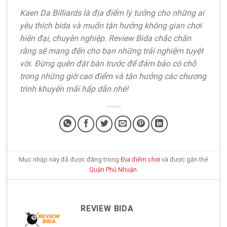
Kaen Da Billiards là địa điểm lý tưởng cho những ai
yêu thích bida và muốn tận hưởng không gian chơi
hiện đại, chuyên nghiệp. Review Bida chắc chắn
rằng sẽ mang đến cho bạn những trải nghiệm tuyệt
vời. Đừng quên đặt bàn trước để đảm bảo có chỗ
trong những giờ cao điểm và tận hưởng các chương
trình khuyến mãi hấp dẫn nhé!
Mục nhập này đã được đăng trong
Địa điểm chơi
và được gắn thẻ
Quận Phú Nhuận
.
REVIEW BIDA