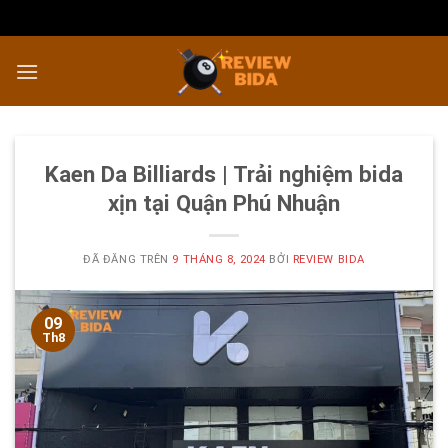
Chuyển
đến
nội
dung
Kaen Da Billiards | Trải nghiệm bida
xịn tại Quận Phú Nhuận
ĐÃ ĐĂNG TRÊN
9 THÁNG 8, 2024
BỞI
REVIEW BIDA
09
Th8