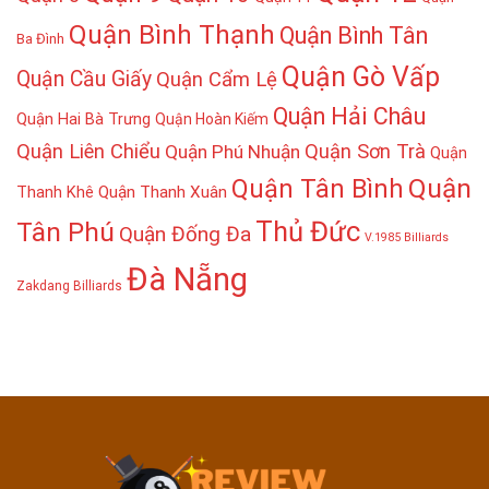
Quận Bình Thạnh
Quận Bình Tân
Ba Đình
Quận Gò Vấp
Quận Cầu Giấy
Quận Cẩm Lệ
Quận Hải Châu
Quận Hai Bà Trưng
Quận Hoàn Kiếm
Quận Liên Chiểu
Quận Sơn Trà
Quận Phú Nhuận
Quận
Quận
Quận Tân Bình
Thanh Khê
Quận Thanh Xuân
Thủ Đức
Tân Phú
Quận Đống Đa
V.1985 Billiards
Đà Nẵng
Zakdang Billiards