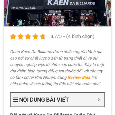
4.7/5 - (4 bình chọn)
Quán Kaen Da Billiards được nhiều người đánh giá
cao bởi sự chất lượng đến từ trang thiết bị và sự
chuyên nghiệp việc tổ chức các cuộc thi. Đây là một
địa điểm bida tương đối quen thuộc đối với các tay
cơ tầm cỡ tại Phú Nhuận. Cùng
Review Bida
tìm
hiểu thêm về các thông tin đặc biệt của quán nhé!
NỘI DUNG BÀI VIẾT