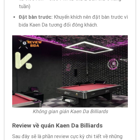
tuần)
Đặt bàn trước:
Khuyến khích nên đặt bàn trước vì
bida Kaen Da tương đối đông khách.
Không gian gián Kaen Da Billiards
Review về quán Kaen Da Billiards
Sau đây sẽ là phần review cực kỳ chi tiết về những