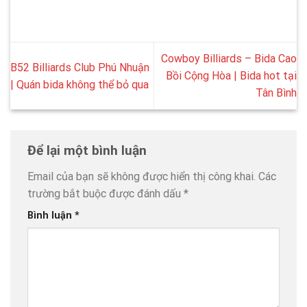
Cowboy Billiards – Bida Cao
B52 Billiards Club Phú Nhuận
Bồi Cộng Hòa | Bida hot tại
| Quán bida không thể bỏ qua
Tân Bình
Để lại một bình luận
Email của bạn sẽ không được hiển thị công khai.
Các
trường bắt buộc được đánh dấu
*
Bình luận
*