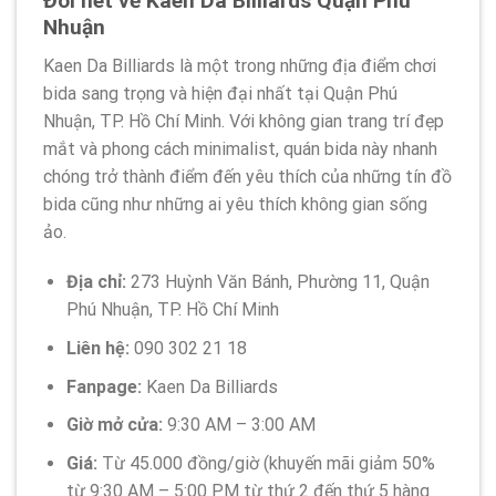
Đôi nét về Kaen Da Billiards Quận Phú
Nhuận
Kaen Da Billiards là một trong những địa điểm chơi
bida sang trọng và hiện đại nhất tại Quận Phú
Nhuận, TP. Hồ Chí Minh. Với không gian trang trí đẹp
mắt và phong cách minimalist, quán bida này nhanh
chóng trở thành điểm đến yêu thích của những tín đồ
bida cũng như những ai yêu thích không gian sống
ảo.
Địa chỉ:
273 Huỳnh Văn Bánh, Phường 11, Quận
Phú Nhuận, TP. Hồ Chí Minh
Liên hệ:
090 302 21 18
Fanpage:
Kaen Da Billiards
Giờ mở cửa:
9:30 AM – 3:00 AM
Giá:
Từ 45.000 đồng/giờ (khuyến mãi giảm 50%
từ 9:30 AM – 5:00 PM từ thứ 2 đến thứ 5 hàng