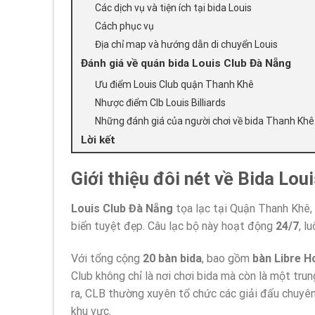
Các dịch vụ và tiện ích tại bida Louis
Cách phục vụ
Địa chỉ map và hướng dẫn di chuyển Louis
Đánh giá về quán bida Louis Club Đà Nẵng
Ưu điểm Louis Club quận Thanh Khê
Nhược điểm Clb Louis Billiards
Những đánh giá của người chơi về bida Thanh Khê
Lời kết
Giới thiệu đôi nét về Bida Lo
Louis Club Đà Nẵng
tọa lạc tại Quận Thanh Khê, n
biển tuyệt đẹp. Câu lạc bộ này hoạt động
24/7
, l
Với tổng cộng
20 bàn bida
, bao gồm
bàn Libre H
Club không chỉ là nơi chơi bida mà còn là một tru
ra, CLB thường xuyên tổ chức các giải đấu chuyên 
khu vực.