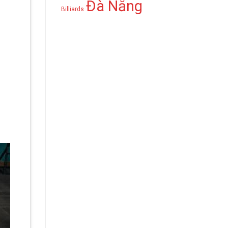
Đà Nẵng
Billiards