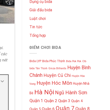
Dụng cụ bida
Giải đấu bida
Luật chơi
Tin tức
Tổng hợp
ĐIỂM CHƠI BIDA
ại.
 các
 nét
Bida LYP
Bida Phúc Thịnh
Bida Pok Pok
Clb
Huyện Bình
bida Tân Thịnh
Ginza Billiards
Chánh
Huyện Củ Chi
Huyện Hòa
Huyện Hóc Môn
Huyện Nhà
Vang
Hà Nội
Ngũ Hành Sơn
Bè
Quận 1
Quận 2
Quận 3
Quận 4
Quận 7
Quận 8
Quận 6
Quận 5