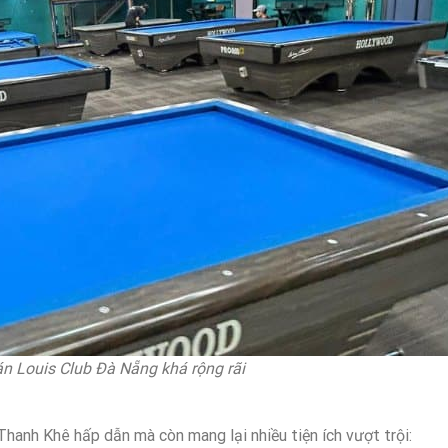
n Louis Club Đà Nẵng khá rộng rãi
Thanh Khê hấp dẫn mà còn mang lại nhiều tiện ích vượt trội: