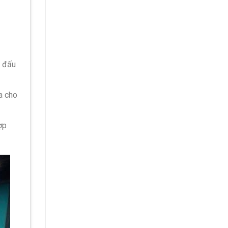
n đấu
a cho
ợp