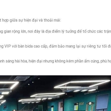
t hợp giữa sự hiện đại và thoải mái:
ng gian rộng lớn, nơi đây là địa điểm lý tưởng để tổ chức các trậ
òng VIP với bàn bida cao cấp, đảm bảo mang lại sự riêng tư tối đ
 ánh sáng hài hòa, hiện đại nhưng không kém phần ấm cúng, phù h