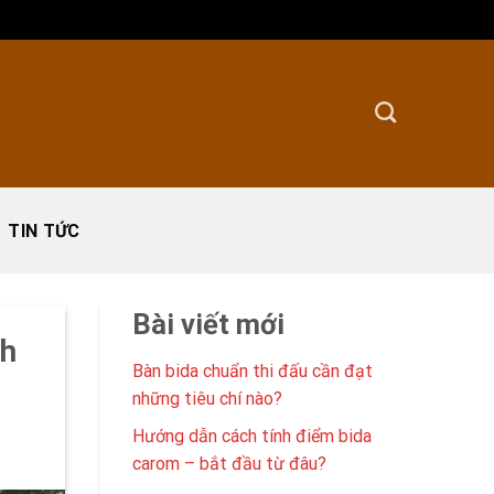
TIN TỨC
Bài viết mới
nh
Bàn bida chuẩn thi đấu cần đạt
những tiêu chí nào?
Hướng dẫn cách tính điểm bida
carom – bắt đầu từ đâu?