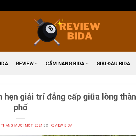
IDA
REVIEW
CẨM NANG BIDA
GIẢI ĐẤU BIDA
hẹn giải trí đẳng cấp giữa lòng thà
phố
 THÁNG MƯỜI MỘT, 2024
BỞI
REVIEW BIDA