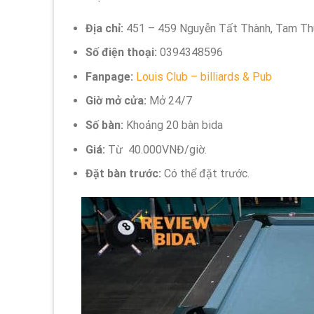
Địa chỉ:
451 – 459 Nguyễn Tất Thành, Tam Thu
Số điện thoại:
0394348596
Fanpage:
Louis Club – billiards & Pub
Giờ mở cửa:
Mở 24/7
Số bàn:
Khoảng 20 bàn bida
Giá:
Từ 40.000VNĐ/giờ.
Đặt bàn trước:
Có thể đặt trước.