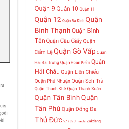
Quận 9
Quận 10
Quận 11
Quận 12
Quận
Quận Ba Đình
Bình Thạnh
Quận Bình
Tân
Quận Cầu Giấy
Quận
Quận Gò Vấp
Cẩm Lệ
Quận
Quận
Hai Bà Trưng
Quận Hoàn Kiếm
Hải Châu
Quận Liên Chiểu
Quận Sơn Trà
Quận Phú Nhuận
 ra
Quận Thanh Khê
Quận Thanh Xuân
Quận
Quận Tân Bình
ouis
Tân Phú
Quận Đống Đa
goài
Thủ Đức
oài
Zakdang
V.1985 Billiards