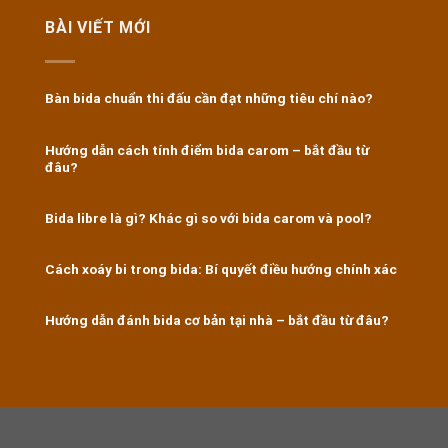
BÀI VIẾT MỚI
Bàn bida chuẩn thi đấu cần đạt những tiêu chí nào?
Hướng dẫn cách tính điểm bida carom – bắt đầu từ
đâu?
Bida libre là gì? Khác gì so với bida carom và pool?
Cách xoáy bi trong bida: Bí quyết điều hướng chính xác
Hướng dẫn đánh bida cơ bản tại nhà – bắt đầu từ đâu?
https://8kbet.travel/
|
u888
|
ok365
|
Nhà cái Kubet
|