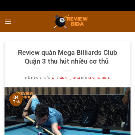
Chuyển
đến
nội
dung
Review quán Mega Billiards Club
Quận 3 thu hút nhiều cơ thủ
ĐÃ ĐĂNG TRÊN
4 THÁNG 6, 2024
BỞI
REVIEW BIDA
04
Th6