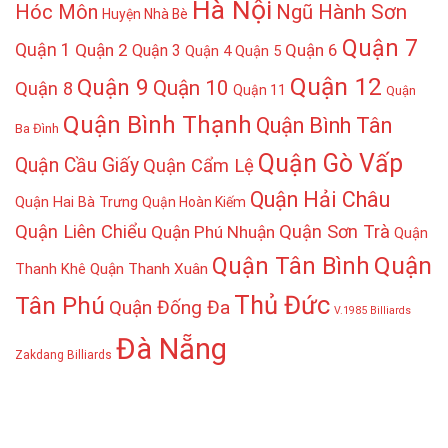
Hà Nội
Hóc Môn
Ngũ Hành Sơn
Huyện Nhà Bè
Quận 7
Quận 1
Quận 2
Quận 6
Quận 3
Quận 4
Quận 5
Quận 12
Quận 9
Quận 10
Quận 8
Quận 11
Quận
Quận Bình Thạnh
Quận Bình Tân
Ba Đình
Quận Gò Vấp
Quận Cầu Giấy
Quận Cẩm Lệ
Quận Hải Châu
Quận Hai Bà Trưng
Quận Hoàn Kiếm
Quận Liên Chiểu
Quận Sơn Trà
Quận Phú Nhuận
Quận
Quận
Quận Tân Bình
Thanh Khê
Quận Thanh Xuân
Thủ Đức
Tân Phú
Quận Đống Đa
V.1985 Billiards
Đà Nẵng
Zakdang Billiards