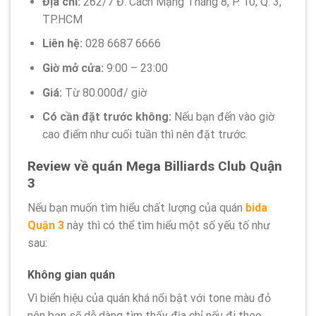
Địa chỉ:
262/7 Đ. Cách Mạng Tháng 8, P. 10, Q. 3,
TP.HCM
Liên hệ:
028 6687 6666
Giờ mở cửa:
9:00 – 23:00
Giá:
Từ 80.000đ/ giờ
Có cần đặt trước không:
Nếu bạn đến vào giờ
cao điểm như cuối tuần thì nên đặt trước.
Review về quán Mega Billiards Club Quận
3
Nếu bạn muốn tìm hiểu chất lượng của quán
bida
Quận 3
này thì có thể tìm hiểu một số yếu tố như
sau:
Không gian quán
Vì biển hiệu của quán khá nổi bật với tone màu đỏ
nên bạn sẽ dễ dàng tìm thấy địa chỉ nếu đi theo