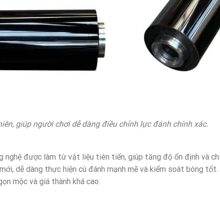
ên, giúp người chơi dễ dàng điều chỉnh lực đánh chính xác.
nghệ được làm từ vật liệu tiên tiến, giúp tăng độ ổn định và ch
 mới, dễ dàng thực hiện cú đánh mạnh mẽ và kiểm soát bóng tốt.
gọn mộc và giá thành khá cao.