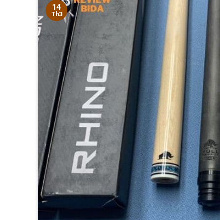
14
Th3