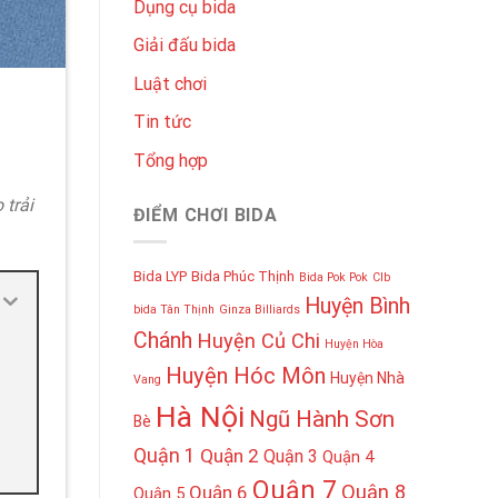
Dụng cụ bida
Giải đấu bida
Luật chơi
Tin tức
Tổng hợp
 trải
ĐIỂM CHƠI BIDA
Bida LYP
Bida Phúc Thịnh
Bida Pok Pok
Clb
Huyện Bình
bida Tân Thịnh
Ginza Billiards
Chánh
Huyện Củ Chi
Huyện Hòa
Huyện Hóc Môn
Huyện Nhà
Vang
Hà Nội
Ngũ Hành Sơn
Bè
Quận 1
Quận 2
Quận 3
Quận 4
Quận 7
Quận 8
Quận 6
Quận 5