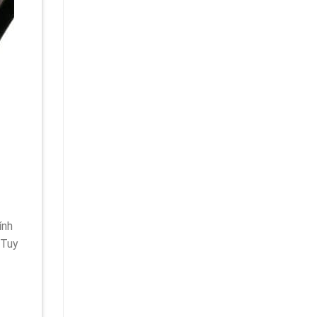
ính
 Tuy