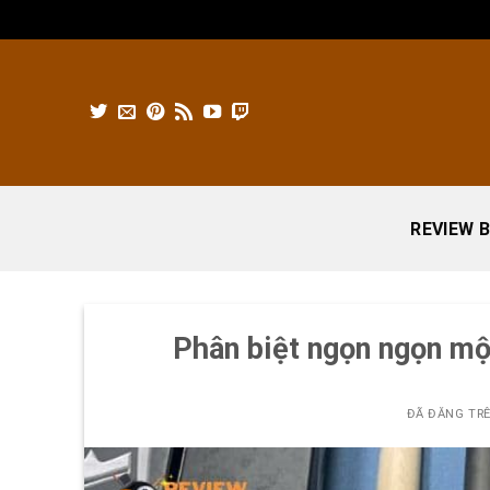
Chuyển
đến
nội
dung
REVIEW B
Phân biệt ngọn ngọn mộc
ĐÃ ĐĂNG TR