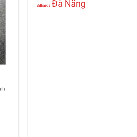
Đà Nẵng
Billiards
ành