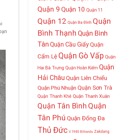
Quận 9
Quận 10
Quận 11
Quận 12
Quận
Quận Ba Đình
i
 bạn
Bình Thạnh
Quận Bình
Tân
Quận Cầu Giấy
Quận
Quận Gò Vấp
Cẩm Lệ
Quận
Quận
Hai Bà Trưng
Quận Hoàn Kiếm
Hải Châu
Quận Liên Chiểu
Quận Sơn Trà
Quận Phú Nhuận
Quận Thanh Khê
Quận Thanh Xuân
Quận
Quận Tân Bình
Tân Phú
Quận Đống Đa
Thủ Đức
Zakdang
V.1985 Billiards