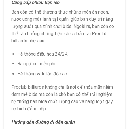
Cung cấp nhiều tiện ích
Bạn còn có thể thưởng thức những món ăn ngon,
nước uống mát lạnh tại quán, giúp bạn duy trì năng
lượng suốt quá trình chơi bida. Ngoài ra, bạn còn có
thể tận hưởng những tiện ích cơ bản tại Proclub
billiards như sau:
Hệ thống điều hòa 24/24.
Bãi giữ xe miễn phí.
Hệ thống wifi tốc độ cao…
Proclub billiards không chỉ là nơi để thỏa mãn niềm
đam mê bida mà còn là chỗ bạn có thể trải nghiệm
hệ thống bàn bida chất lượng cao và hàng loạt gậy
cơ bida đẳng cấp.
Hướng dẫn đường đi đến quán