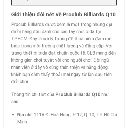
Giới thiệu đôi nét về Proclub Billiards Q10
Proclub Billiards
được xem là một trong những địa
điểm hàng đầu dành cho các tay chơi bida tại
TP.HCM. Đây là nơi lý tưởng để thỏa niềm đam mê
bida trong môi trường chất lượng và đẳng cấp. Với
trang thiết bị bida đạt chuẩn quốc tế, CLB mang đến
không gian chơi tuyệt vời cho người chơi. Đội ngũ
nhân viên ở đây vô cùng thân thiện và năng động,
khiến bạn cảm thấy thoải mái ngay từ lần đầu tiên
đến chơi.
Thông tin chi tiết của
Proclub Billiards Q10
như
sau:
Địa chỉ:
111A Đ. Hoà Hưng, P. 12, Q. 10, TP. Hồ Chí
Minh