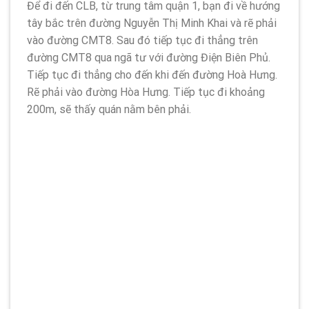
Để đi đến CLB, từ trung tâm quận 1, bạn đi về hướng
tây bắc trên đường Nguyễn Thị Minh Khai và rẽ phải
vào đường CMT8. Sau đó tiếp tục đi thẳng trên
đường CMT8 qua ngã tư với đường Điện Biên Phủ.
Tiếp tục đi thẳng cho đến khi đến đường Hoà Hưng.
Rẽ phải vào đường Hòa Hưng. Tiếp tục đi khoảng
200m, sẽ thấy quán nằm bên phải.