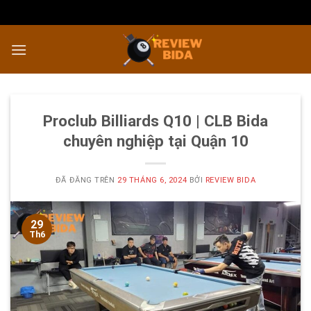
Chuyển
đến
nội
dung
Proclub Billiards Q10 | CLB Bida
chuyên nghiệp tại Quận 10
ĐÃ ĐĂNG TRÊN
29 THÁNG 6, 2024
BỞI
REVIEW BIDA
29
Th6