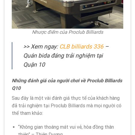
Nhược điểm của Proclub Billiards
>> Xem ngay:
CLB billiards 336
–
Quán bida đáng trải nghiệm tại
Quận 10
Những đánh giá của người chơi về
Proclub Billiards
Q10
Sau đây là một vài đánh giá thực tế của khách hàng
đã trải nghiệm tại Proclub Billiards mà mọi người có
thể tham khảo:
“Không gian thoáng mát vui vẻ, hòa đồng thân
thiện” – Thiện Dương.