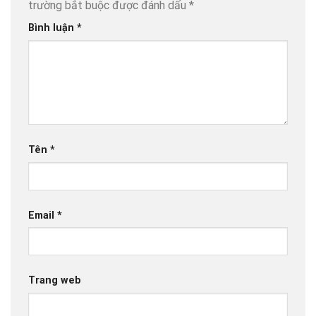
trường bắt buộc được đánh dấu
*
Bình luận
*
Tên
*
Email
*
Trang web