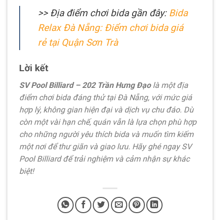
>> Địa điểm chơi bida gần đây:
Bida
Relax Đà Nẵng: Điểm chơi bida giá
rẻ tại Quận Sơn Trà
Lời kết
SV Pool Billiard – 202 Trần Hưng Đạo
là một địa
điểm chơi bida đáng thử tại Đà Nẵng, với mức giá
hợp lý, không gian hiện đại và dịch vụ chu đáo. Dù
còn một vài hạn chế, quán vẫn là lựa chọn phù hợp
cho những người yêu thích bida và muốn tìm kiếm
một nơi để thư giãn và giao lưu. Hãy ghé ngay SV
Pool Billiard để trải nghiệm và cảm nhận sự khác
biệt!