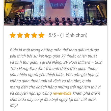
5/5 - (1 bình chọn)
Bida là một trong những môn thể thao giải trí được
yêu thích bởi sự kết hợp giữa kỹ thuật, chiến thuật
và tính thư giãn. Tại Đà Nẵng, SV Pool Billiard – 202
Trần Hưng Đạo đã trở thành điểm đến quen thuộc
của nhiều người yêu thích bida. Với mức giá hợp lý,
không gian thoải mái và dịch vụ tận tâm, quán
mang đến cho khách hàng những trải nghiệm thú vị
và chuyên nghiệp. Cùng
reviewbida
khám phá điểm
chơi bida này có gì đặc biệt ngay tại bài viết dưới
đây!