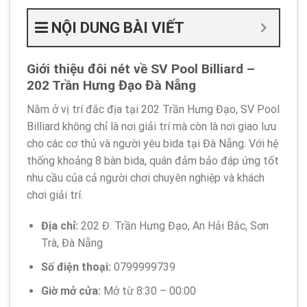
NỘI DUNG BÀI VIẾT
Giới thiệu đôi nét về SV Pool Billiard –
202 Trần Hưng Đạo Đà Nẵng
Nằm ở vị trí đắc địa tại 202 Trần Hưng Đạo, SV Pool
Billiard không chỉ là nơi giải trí mà còn là nơi giao lưu
cho các cơ thủ và người yêu bida tại Đà Nẵng. Với hệ
thống khoảng 8 bàn bida, quán đảm bảo đáp ứng tốt
nhu cầu của cả người chơi chuyên nghiệp và khách
chơi giải trí.
Địa chỉ:
202 Đ. Trần Hưng Đạo, An Hải Bắc, Sơn
Trà, Đà Nẵng
Số điện thoại:
0799999739
Giờ mở cửa:
Mở từ 8:30 – 00:00