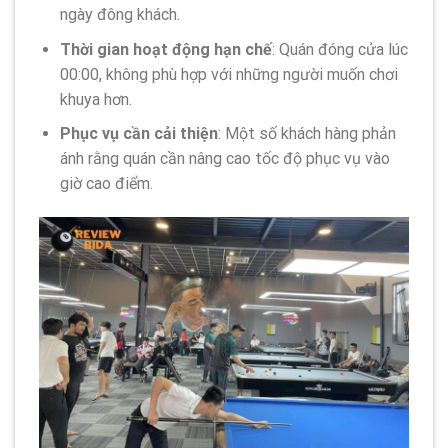
ngày đông khách.
Thời gian hoạt động hạn chế
: Quán đóng cửa lúc
00:00, không phù hợp với những người muốn chơi
khuya hơn.
Phục vụ cần cải thiện
: Một số khách hàng phản
ánh rằng quán cần nâng cao tốc độ phục vụ vào
giờ cao điểm.