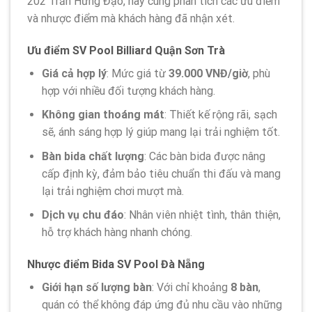
202 Trần Hưng Đạo, hãy cùng phân tích các ưu điểm
và nhược điểm mà khách hàng đã nhận xét.
Ưu điểm SV Pool Billiard Quận Sơn Trà
Giá cả hợp lý
: Mức giá từ
39.000 VNĐ/giờ
, phù
hợp với nhiều đối tượng khách hàng.
Không gian thoáng mát
: Thiết kế rộng rãi, sạch
sẽ, ánh sáng hợp lý giúp mang lại trải nghiệm tốt.
Bàn bida chất lượng
: Các bàn bida được nâng
cấp định kỳ, đảm bảo tiêu chuẩn thi đấu và mang
lại trải nghiệm chơi mượt mà.
Dịch vụ chu đáo
: Nhân viên nhiệt tình, thân thiện,
hỗ trợ khách hàng nhanh chóng.
Nhược điểm Bida SV Pool Đà Nẵng
Giới hạn số lượng bàn
: Với chỉ khoảng
8 bàn
,
quán có thể không đáp ứng đủ nhu cầu vào những