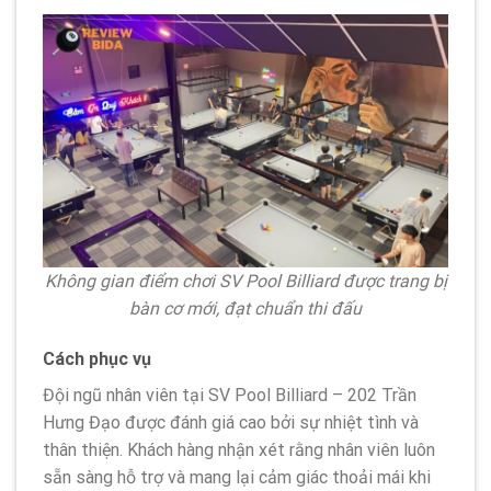
Không gian điểm chơi SV Pool Billiard được trang bị
bàn cơ mới, đạt chuẩn thi đấu
Cách phục vụ
Đội ngũ nhân viên tại SV Pool Billiard – 202 Trần
Hưng Đạo được đánh giá cao bởi sự nhiệt tình và
thân thiện. Khách hàng nhận xét rằng nhân viên luôn
sẵn sàng hỗ trợ và mang lại cảm giác thoải mái khi