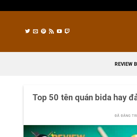
Chuyển
đến
nội
dung
REVIEW B
Top 50 tên quán bida hay đ
ĐÃ ĐĂNG T