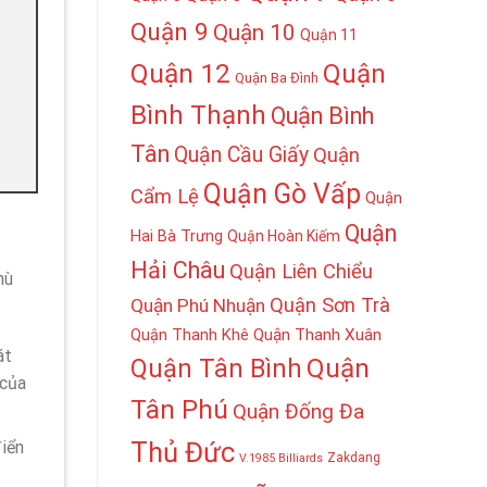
Quận 9
Quận 10
Quận 11
Quận 12
Quận
Quận Ba Đình
Bình Thạnh
Quận Bình
Tân
Quận Cầu Giấy
Quận
Quận Gò Vấp
Cẩm Lệ
Quận
Quận
Hai Bà Trưng
Quận Hoàn Kiếm
Hải Châu
Quận Liên Chiểu
hù
Quận Sơn Trà
Quận Phú Nhuận
Quận Thanh Khê
Quận Thanh Xuân
át
Quận
Quận Tân Bình
 của
Tân Phú
Quận Đống Đa
Thủ Đức
điển
Zakdang
V.1985 Billiards