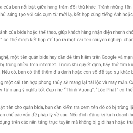
a của bạn nổi bật giữa hàng trăm đối thủ khác. Tránh những tên
thử sáng tạo với các cụm từ mới lạ, kết hợp cùng tiếng Anh hoặc
 ảnh của bida hoặc thể thao, giúp khách hàng nhận diện nhanh ch
ker” có thể được kết hợp để tạo ra một cái tên chuyên nghiệp, chẳ
nghệ, một tên quán bida hay cần dễ tìm kiếm trên Google và mạn
ị trùng nhiều trên internet. Trước khi quyết định, hãy thử tìm k
 Nếu có, bạn có thể thêm địa danh hoặc con số để tạo sự khác b
ng một cái tên hợp phong thủy sẽ mang lại tài lộc và may mắn. C
hay từ mang ý nghĩa tốt đẹp như “Thịnh Vượng”, “Lộc Phát” có thể
ặt tên cho quán bida, bạn cần kiểm tra xem tên đó có bị trùng l
ạn chế các vấn đề pháp lý về sau. Nếu định đăng ký kinh doanh 
ụng trên các nền tảng trực tuyến mà không bị giới hạn hoặc tr