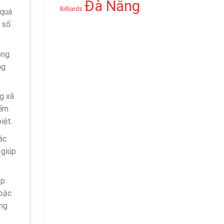
Đà Nẵng
Billiards
 quá
 số
óng.
ng
g xã
iếm
iệt.
ác
 giúp
ặp
hoặc
ùng