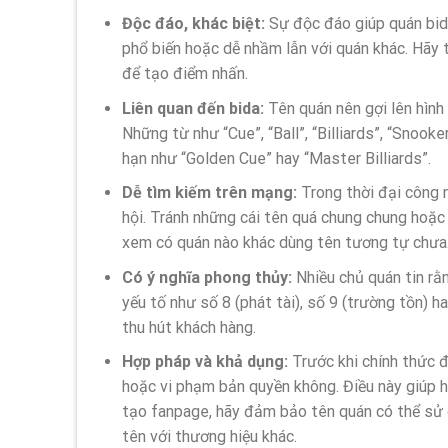
Độc đáo, khác biệt:
Sự độc đáo giúp quán bid
phổ biến hoặc dễ nhầm lẫn với quán khác. Hãy 
để tạo điểm nhấn.
Liên quan đến bida:
Tên quán nên gợi lên hình
Những từ như “Cue”, “Ball”, “Billiards”, “Snoo
hạn như “Golden Cue” hay “Master Billiards”.
Dễ tìm kiếm trên mạng:
Trong thời đại công 
hội. Tránh những cái tên quá chung chung hoặc b
xem có quán nào khác dùng tên tương tự chưa.
Có ý nghĩa phong thủy:
Nhiều chủ quán tin rằ
yếu tố như số 8 (phát tài), số 9 (trường tồn) 
thu hút khách hàng.
Hợp pháp và khả dụng:
Trước khi chính thức đ
hoặc vi phạm bản quyền không. Điều này giúp h
tạo fanpage, hãy đảm bảo tên quán có thể sử d
tên với thương hiệu khác.