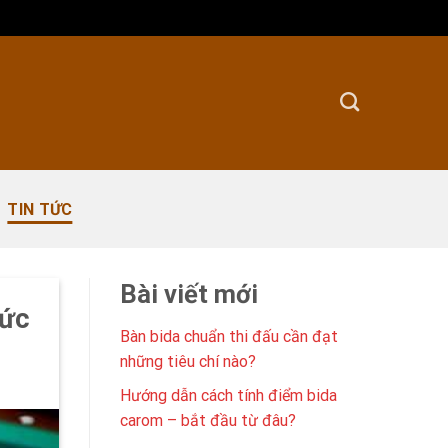
TIN TỨC
Bài viết mới
tức
Bàn bida chuẩn thi đấu cần đạt
những tiêu chí nào?
Hướng dẫn cách tính điểm bida
carom – bắt đầu từ đâu?