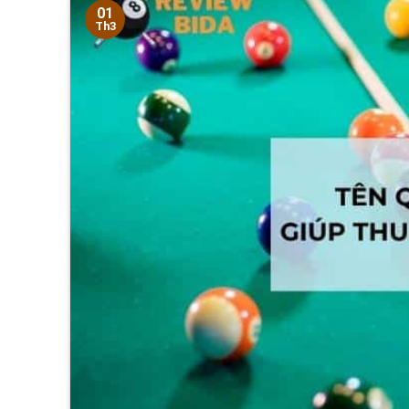
01
Th3