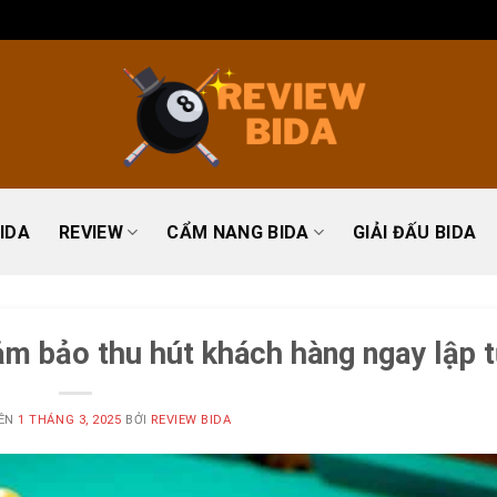
IDA
REVIEW
CẨM NANG BIDA
GIẢI ĐẤU BIDA
ảm bảo thu hút khách hàng ngay lập 
RÊN
1 THÁNG 3, 2025
BỞI
REVIEW BIDA