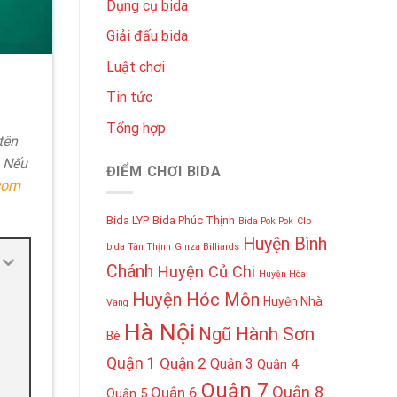
Dụng cụ bida
Giải đấu bida
Luật chơi
Tin tức
Tổng hợp
tên
. Nếu
ĐIỂM CHƠI BIDA
com
Bida LYP
Bida Phúc Thịnh
Bida Pok Pok
Clb
Huyện Bình
bida Tân Thịnh
Ginza Billiards
Chánh
Huyện Củ Chi
Huyện Hòa
Huyện Hóc Môn
Huyện Nhà
Vang
Hà Nội
Ngũ Hành Sơn
Bè
Quận 1
Quận 2
Quận 3
Quận 4
Quận 7
Quận 8
Quận 6
Quận 5