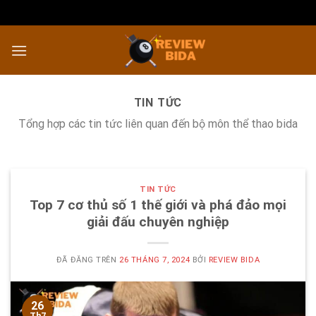
Chuyển
đến
nội
dung
TIN TỨC
Tổng hợp các tin tức liên quan đến bộ môn thể thao bida
TIN TỨC
Top 7 cơ thủ số 1 thế giới và phá đảo mọi
giải đấu chuyên nghiệp
ĐÃ ĐĂNG TRÊN
26 THÁNG 7, 2024
BỞI
REVIEW BIDA
26
Th7