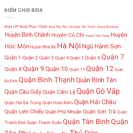
ĐIỂM CHƠI BIDA
Bida LYP
Bida Phúc Thịnh
Bida Pok Pok
Clb bida Tân Thịnh
Ginza Billiards
Huyện
Huyện Bình Chánh
Huyện Củ Chi
Huyện Hòa Vang
Hà Nội
Hóc Môn
Ngũ Hành Sơn
Huyện Nhà Bè
Quận 7
Quận 1
Quận 2
Quận 6
Quận 3
Quận 4
Quận 5
Quận 12
Quận 9
Quận 10
Quận 8
Quận 11
Quận
Quận Bình Thạnh
Quận Bình Tân
Ba Đình
Quận Gò Vấp
Quận Cầu Giấy
Quận Cẩm Lệ
Quận Hải Châu
Quận Hai Bà Trưng
Quận Hoàn Kiếm
Quận Liên Chiểu
Quận Sơn Trà
Quận Phú Nhuận
Quận
Quận
Quận Tân Bình
Thanh Khê
Quận Thanh Xuân