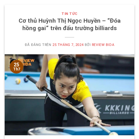
TIN TỨC
Cơ thủ Huỳnh Thị Ngọc Huyền – “Đóa
hồng gai” trên đấu trường billiards
ĐÃ ĐĂNG TRÊN
25 THÁNG 7, 2024
BỞI
REVIEW BIDA
25
Th7