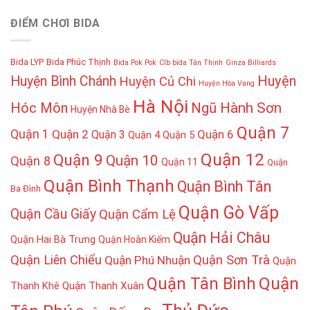
ĐIỂM CHƠI BIDA
Bida LYP
Bida Phúc Thịnh
Bida Pok Pok
Clb bida Tân Thịnh
Ginza Billiards
Huyện
Huyện Bình Chánh
Huyện Củ Chi
Huyện Hòa Vang
Hà Nội
Hóc Môn
Ngũ Hành Sơn
Huyện Nhà Bè
Quận 7
Quận 1
Quận 2
Quận 6
Quận 3
Quận 4
Quận 5
Quận 12
Quận 9
Quận 10
Quận 8
Quận 11
Quận
Quận Bình Thạnh
Quận Bình Tân
Ba Đình
Quận Gò Vấp
Quận Cầu Giấy
Quận Cẩm Lệ
Quận Hải Châu
Quận Hai Bà Trưng
Quận Hoàn Kiếm
Quận Liên Chiểu
Quận Sơn Trà
Quận Phú Nhuận
Quận
Quận
Quận Tân Bình
Thanh Khê
Quận Thanh Xuân