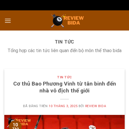
Chuyển
đến
nội
dung
TIN TỨC
Tổng hợp các tin tức liên quan đến bộ môn thể thao bida
TIN TỨC
Cơ thủ Bao Phương Vinh từ tân binh đến
nhà vô địch thế giới
ĐÃ ĐĂNG TRÊN
10 THÁNG 3, 2025
BỞI
REVIEW BIDA
10
Th3