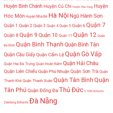
Huyện
Huyện Bình Chánh
Huyện Củ Chi
Huyện Hòa Vang
Hà Nội
Hóc Môn
Ngũ Hành Sơn
Huyện Nhà Bè
Quận 7
Quận 1
Quận 2
Quận 6
Quận 3
Quận 4
Quận 5
Quận 12
Quận 9
Quận 10
Quận 8
Quận 11
Quận
Quận Bình Thạnh
Quận Bình Tân
Ba Đình
Quận Gò Vấp
Quận Cầu Giấy
Quận Cẩm Lệ
Quận Hải Châu
Quận Hai Bà Trưng
Quận Hoàn Kiếm
Quận Liên Chiểu
Quận Sơn Trà
Quận Phú Nhuận
Quận
Quận
Quận Tân Bình
Thanh Khê
Quận Thanh Xuân
Thủ Đức
Tân Phú
Quận Đống Đa
V.1985 Billiards
Đà Nẵng
Zakdang Billiards