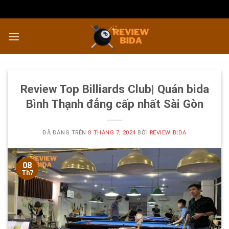
Chuyển
đến
nội
dung
Review Top Billiards Club| Quán bida
Bình Thạnh đẳng cấp nhất Sài Gòn
ĐÃ ĐĂNG TRÊN
8 THÁNG 7, 2024
BỞI
REVIEW BIDA
08
Th7