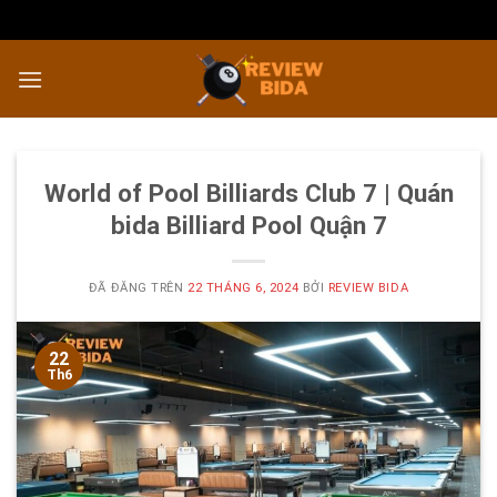
Chuyển
đến
nội
dung
World of Pool Billiards Club 7 | Quán
bida Billiard Pool Quận 7
ĐÃ ĐĂNG TRÊN
22 THÁNG 6, 2024
BỞI
REVIEW BIDA
22
Th6