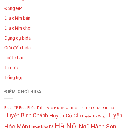
Đăng GP
Địa điểm bán
Địa điểm chơi
Dụng cụ bida
Giải đấu bida
Luật chơi
Tin tức
Tổng hợp
ĐIỂM CHƠI BIDA
Bida LYP
Bida Phúc Thịnh
Bida Pok Pok
Clb bida Tân Thịnh
Ginza Billiards
Huyện
Huyện Bình Chánh
Huyện Củ Chi
Huyện Hòa Vang
Hà Nội
Hóc Môn
Ngũ Hành Sơn
Huyện Nhà Bè