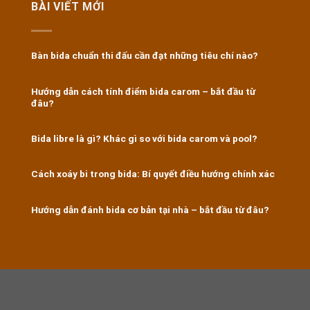
BÀI VIẾT MỚI
Bàn bida chuẩn thi đấu cần đạt những tiêu chí nào?
Hướng dẫn cách tính điểm bida carom – bắt đầu từ
đâu?
Bida libre là gì? Khác gì so với bida carom và pool?
Cách xoáy bi trong bida: Bí quyết điều hướng chính xác
Hướng dẫn đánh bida cơ bản tại nhà – bắt đầu từ đâu?
https://8kbet.travel/
|
u888
|
ok365
|
Nhà cái Kubet
|
https://f168.ing/
|
888B
|
https://shbetb0.com/
|
okvip
|
trường