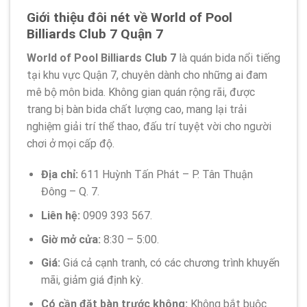
Giới thiệu đôi nét về World of Pool
Billiards Club 7 Quận 7
World of Pool Billiards Club 7
là quán bida nổi tiếng
tại khu vực Quận 7, chuyên dành cho những ai đam
mê bộ môn bida. Không gian quán rộng rãi, được
trang bị bàn bida chất lượng cao, mang lại trải
nghiệm giải trí thể thao, đấu trí tuyệt vời cho người
chơi ở mọi cấp độ.
Địa chỉ:
611 Huỳnh Tấn Phát – P. Tân Thuận
Đông – Q. 7.
Liên hệ:
0909 393 567.
Giờ mở cửa:
8:30 – 5:00.
Giá:
Giá cả cạnh tranh, có các chương trình khuyến
mãi, giảm giá định kỳ.
Có cần đặt bàn trước không:
Không bắt buộc