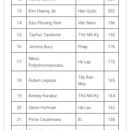
13
Kim Haeng Jik
Hàn Quốc
202
14
Bảo Phương Vinh
Việt Nam
196
15
Tayfun Tasdemir
Thổ Nhĩ Kỳ
192
16
Jeremy Bury
Pháp
176
Nikos
17
Hy Lạp
172
Polychronopoulos
Tây Ban
18
Ruben Legazpi
165
Nha
19
Berkay Karakur
Thổ Nhĩ Kỳ
164
20
Glenn Hofman
Hà Lan
162
21
Peter Ceulemans
Bỉ
158