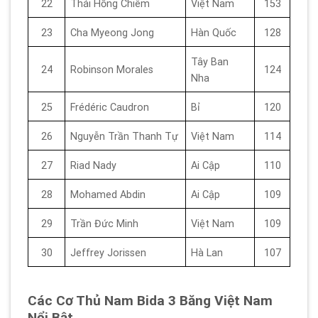
22
Thái Hồng Chiêm
Việt Nam
153
23
Cha Myeong Jong
Hàn Quốc
128
Tây Ban
24
Robinson Morales
124
Nha
25
Frédéric Caudron
Bỉ
120
26
Nguyễn Trần Thanh Tự
Việt Nam
114
27
Riad Nady
Ai Cập
110
28
Mohamed Abdin
Ai Cập
109
29
Trần Đức Minh
Việt Nam
109
30
Jeffrey Jorissen
Hà Lan
107
Các Cơ Thủ Nam Bida 3 Băng Việt Nam
Nổi Bật