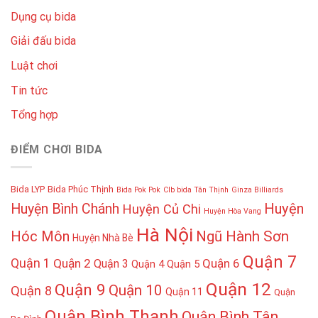
Dụng cụ bida
Giải đấu bida
Luật chơi
Tin tức
Tổng hợp
ĐIỂM CHƠI BIDA
Bida LYP
Bida Phúc Thịnh
Bida Pok Pok
Clb bida Tân Thịnh
Ginza Billiards
Huyện
Huyện Bình Chánh
Huyện Củ Chi
Huyện Hòa Vang
Hà Nội
Hóc Môn
Ngũ Hành Sơn
Huyện Nhà Bè
Quận 7
Quận 1
Quận 2
Quận 6
Quận 3
Quận 4
Quận 5
Quận 12
Quận 9
Quận 10
Quận 8
Quận 11
Quận
Quận Bình Thạnh
Quận Bình Tân