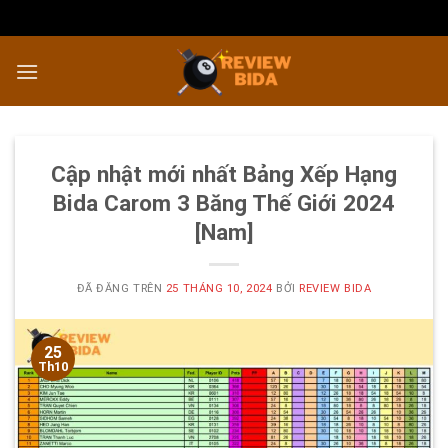
Chuyển
đến
nội
dung
Cập nhật mới nhất Bảng Xếp Hạng
Bida Carom 3 Băng Thế Giới 2024
[Nam]
ĐÃ ĐĂNG TRÊN
25 THÁNG 10, 2024
BỞI
REVIEW BIDA
25
Th10