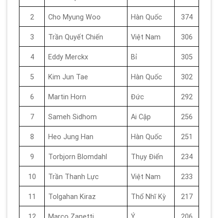
2
Cho Myung Woo
Hàn Quốc
374
3
Trần Quyết Chiến
Việt Nam
306
4
Eddy Merckx
Bỉ
305
5
Kim Jun Tae
Hàn Quốc
302
6
Martin Horn
Đức
292
7
Sameh Sidhom
Ai Cập
256
8
Heo Jung Han
Hàn Quốc
251
9
Torbjorn Blomdahl
Thụy Điển
234
10
Trần Thanh Lực
Việt Nam
233
11
Tolgahan Kiraz
Thổ Nhĩ Kỳ
217
12
Marco Zanetti
Ý
206