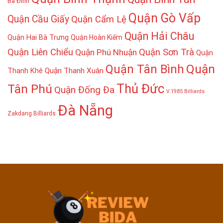
Ba Đình
Quận Gò Vấp
Quận Cầu Giấy
Quận Cẩm Lệ
Quận Hải Châu
Quận Hai Bà Trưng
Quận Hoàn Kiếm
Quận Liên Chiểu
Quận Sơn Trà
Quận Phú Nhuận
Quận
Quận
Quận Tân Bình
Thanh Khê
Quận Thanh Xuân
Thủ Đức
Tân Phú
Quận Đống Đa
V.1985 Billiards
Đà Nẵng
Zakdang Billiards