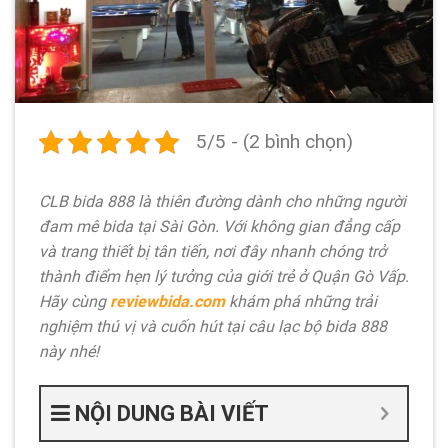
5/5 - (2 bình chọn)
CLB bida 888 là thiên đường dành cho những người
đam mê bida tại Sài Gòn. Với không gian đẳng cấp
và trang thiết bị tân tiến, nơi đây nhanh chóng trở
thành điểm hẹn lý tưởng của giới trẻ ở Quận Gò Vấp.
Hãy cùng
reviewbida.com
khám phá những trải
nghiệm thú vị và cuốn hút tại câu lạc bộ bida 888
này nhé!
NỘI DUNG BÀI VIẾT