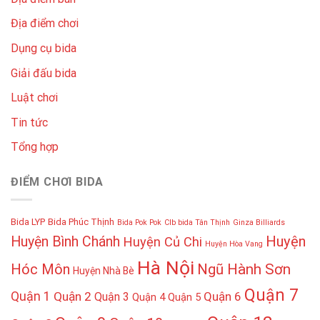
Địa điểm chơi
Dụng cụ bida
Giải đấu bida
Luật chơi
Tin tức
Tổng hợp
ĐIỂM CHƠI BIDA
Bida LYP
Bida Phúc Thịnh
Bida Pok Pok
Clb bida Tân Thịnh
Ginza Billiards
Huyện
Huyện Bình Chánh
Huyện Củ Chi
Huyện Hòa Vang
Hà Nội
Hóc Môn
Ngũ Hành Sơn
Huyện Nhà Bè
Quận 7
Quận 1
Quận 2
Quận 6
Quận 3
Quận 4
Quận 5