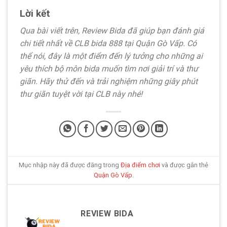
Lời kết
Qua bài viết trên, Review Bida đã giúp bạn đánh giá
chi tiết nhất về CLB bida 888 tại Quận Gò Vấp. Có
thể nói, đây là một điểm đến lý tưởng cho những ai
yêu thích bộ môn bida muốn tìm nơi giải trí và thư
giãn. Hãy thử đến và trải nghiệm những giây phút
thư giãn tuyệt vời tại CLB này nhé!
Mục nhập này đã được đăng trong
Địa điểm chơi
và được gắn thẻ
Quận Gò Vấp
.
REVIEW BIDA