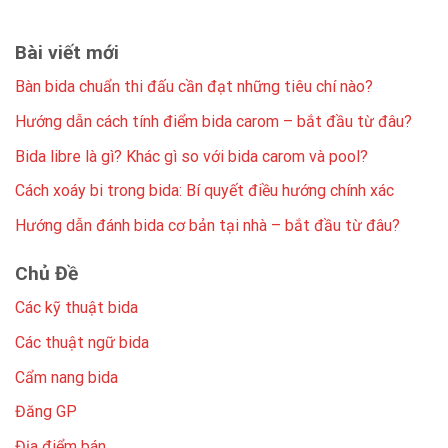
Bài viết mới
Bàn bida chuẩn thi đấu cần đạt những tiêu chí nào?
Hướng dẫn cách tính điểm bida carom – bắt đầu từ đâu?
Bida libre là gì? Khác gì so với bida carom và pool?
Cách xoáy bi trong bida: Bí quyết điều hướng chính xác
Hướng dẫn đánh bida cơ bản tại nhà – bắt đầu từ đâu?
Chủ Đề
Các kỹ thuật bida
Các thuật ngữ bida
Cẩm nang bida
Đăng GP
Địa điểm bán