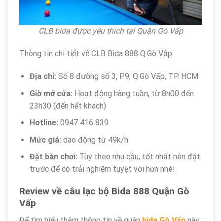
CLB bida được yêu thích tại Quận Gò Vấp
Thông tin chi tiết về CLB Bida 888 Q.Gò Vấp:
Địa chỉ:
Số 8 đường số 3, P.9, Q.Gò Vấp, TP. HCM
Giờ mở cửa:
Hoạt động hàng tuần, từ 8h00 đến
23h30 (đến hết khách)
Hotline:
0947 416 839
Mức giá:
dao động từ 49k/h
Đặt bàn chơi:
Tùy theo nhu cầu, tốt nhất nên đặt
trước để có trải nghiệm tuyệt vời hơn nhé!
Review về câu lạc bộ Bida 888 Quận Gò
Vấp
Để tìm hiểu thêm thông tin về quán
bida Gò Vấp
này,