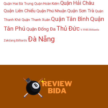
Quận Hải Châu
Quận Hai Bà Trưng
Quận Hoàn Kiếm
Quận Liên Chiểu
Quận Sơn Trà
Quận Phú Nhuận
Quận
Quận
Quận Tân Bình
Thanh Khê
Quận Thanh Xuân
Thủ Đức
Tân Phú
Quận Đống Đa
V.1985 Billiards
Đà Nẵng
Zakdang Billiards