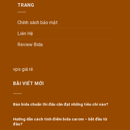
TRANG
Chính sách bảo mật
Liên Hệ
Review Bida
vps giá rẻ
BÀI VIẾT MỚI
Bàn bida chuẩn thi đấu cần đạt những tiêu chí nào?
Hướng dẫn cách tính điểm bida carom – bắt đầu từ
đâu?