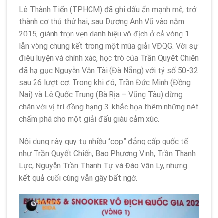
Lê Thành Tiến (TPHCM) đã ghi dấu ấn mạnh mẽ, trở
thành cơ thủ thứ hai, sau Dương Anh Vũ vào năm
2015, giành trọn vẹn danh hiệu vô địch ở cả vòng 1
lẫn vòng chung kết trong một mùa giải VĐQG. Với sự
điêu luyện và chính xác, học trò của Trần Quyết Chiến
đã hạ gục Nguyễn Văn Tài (Đà Nẵng) với tỷ số 50-32
sau 26 lượt cơ. Trong khi đó, Trần Đức Minh (Đồng
Nai) và Lê Quốc Trung (Bà Rịa – Vũng Tàu) dừng
chân với vị trí đồng hạng 3, khắc họa thêm những nét
chấm phá cho một giải đấu giàu cảm xúc.
Nội dung này quy tụ nhiều “cọp” đẳng cấp quốc tế
như Trần Quyết Chiến, Bao Phương Vinh, Trần Thanh
Lực, Nguyễn Trần Thanh Tự và Đào Văn Ly, nhưng
kết quả cuối cùng vẫn gây bất ngờ.