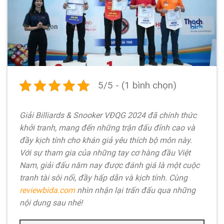
5/5 - (1 bình chọn)
Giải Billiards & Snooker VĐQG 2024 đã chính thức
khởi tranh, mang đến những trận đấu đỉnh cao và
đầy kịch tính cho khán giả yêu thích bộ môn này.
Với sự tham gia của những tay cơ hàng đầu Việt
Nam, giải đấu năm nay được đánh giá là một cuộc
tranh tài sôi nổi, đầy hấp dẫn và kịch tính. Cùng
reviewbida.com
nhìn nhận lại trấn đấu qua những
nội dung sau nhé!