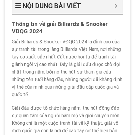
NỘI DUNG BÀI VIẾT
Thông tin về giải Billiards & Snooker
VĐQG 2024
Giải Billiards & Snooker VĐQG 2024 là đỉnh cao của
sự tranh tài trong làng Billiards Việt Nam, nơi những
tay cơ xuất sắc nhất đất nước hội tụ để tranh tài
giành ngôi vị cao nhất. Đây là giải đấu được chờ đợi
nhất trong năm, bởi nó thu hút sự tham gia của
những tên tuổi hàng đầu, những người đã khẳng định
vị thế của mình qua những giải đấu cấp quốc gia và
quốc tế.
Giải đấu được tổ chức hàng năm, thu hút đông đảo
sự quan tâm của người hâm mộ và giới chuyên môn.
Không chỉ là một cuộc tranh tài về kỹ thuật, giải vô
địch quốc gia còn là nơi để các tay cơ thể hiện bản