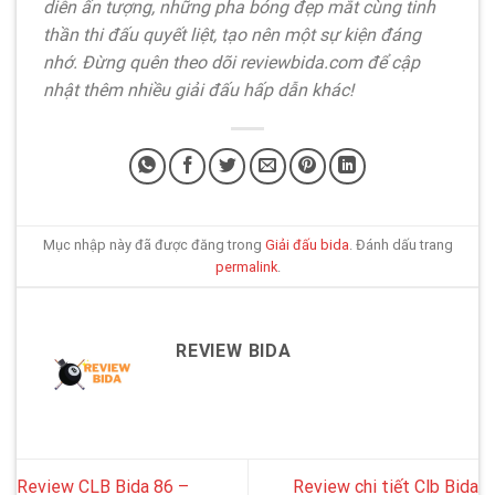
diễn ấn tượng, những pha bóng đẹp mắt cùng tinh
thần thi đấu quyết liệt, tạo nên một sự kiện đáng
nhớ. Đừng quên theo dõi reviewbida.com để cập
nhật thêm nhiều giải đấu hấp dẫn khác!
Mục nhập này đã được đăng trong
Giải đấu bida
. Đánh dấu trang
permalink
.
REVIEW BIDA
Review CLB Bida 86 –
Review chi tiết Clb Bida